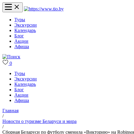
Туры
Экскурсии
Календарь
Блог
Акции
Афиша
0
Туры
Экскурсии
Календарь
Блог
Акции
Афиша
Главная
/
Новости о туризме Беларуси и мира
/
Сборная Беларуси по футболу сменила «Викторию» на Robinso