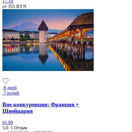
17.10
от 355
BYN
8 дней
7 ночей
Вне конкуренции: Франция +
Швейцария
01.09
5.0
1 Отзыв