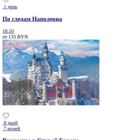
1 день
По следам Наполеона
18.10
от 135
BYN
8 дней
7 ночей