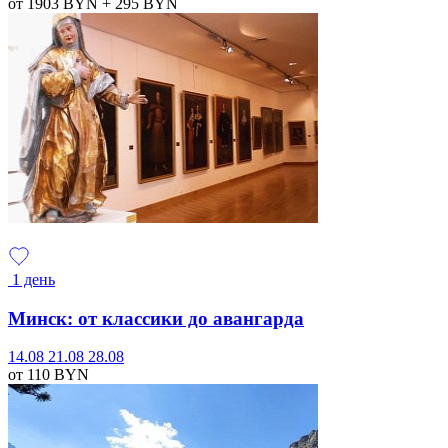
от 1903
BYN
+ 295
BYN
1 день
Минск: от классики до авангарда
14.08
21.08
28.08
от 110
BYN