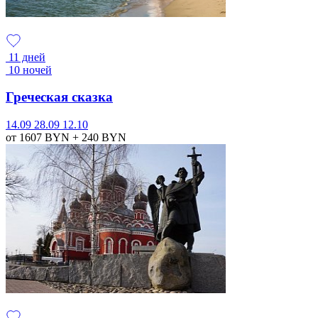
11 дней
10 ночей
Греческая сказка
14.09
28.09
12.10
от 1607
BYN
+ 240
BYN