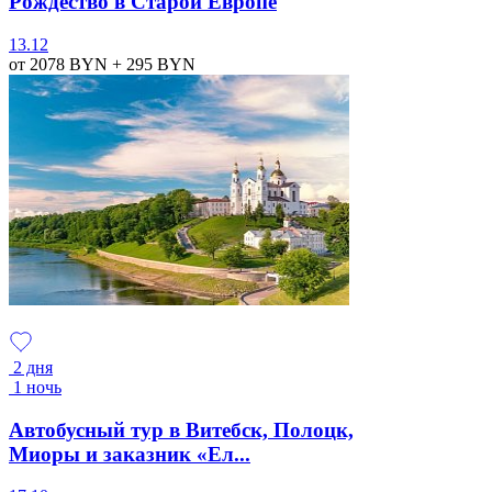
Рождество в Старой Европе
13.12
от 2078
BYN
+ 295
BYN
2 дня
1 ночь
Автобусный тур в Витебск, Полоцк,
Миоры и заказник «Ел...