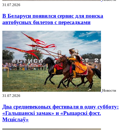
31.07.2026
В Беларуси появился сервис для поиска
автобусных билетов с пересадками
Новости
31.07.2026
Два средневековых фестиваля в одну субботу:
«Гальшанскі замак» и «Рыцарскі фэст.
Мсціслаў»