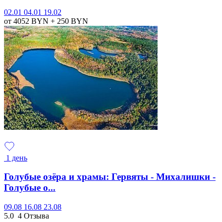
02.01
04.01
19.02
от 4052
BYN
+ 250
BYN
1 день
Голубые озёра и храмы: Гервяты - Михалишки -
Голубые о...
09.08
16.08
23.08
5.0
4 Отзыва