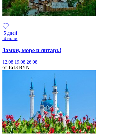
5 дней
4 ночи
Замки, море и янтарь!
12.08
19.08
26.08
от 1613
BYN