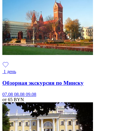
1 день
Обзорная экскурсия по Минску
07.08
08.08
09.08
от 65
BYN