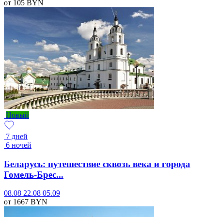
от 105
BYN
Новый
7 дней
6 ночей
Беларусь: путешествие сквозь века и города
Гомель-Брес...
08.08
22.08
05.09
от 1667
BYN