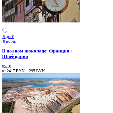
9 дней
8 ночей
В полном шоколаде: Франция +
Швейцария
05.10
от 2417
BYN
+ 295
BYN