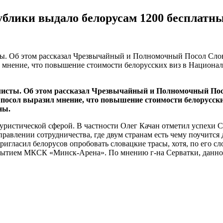
ублики выдало белорусам 1200 бесплатны
ы. Об этом рассказал Чрезвычайный и Полномочный Посол Слов
л мнение, что повышение стоимости белорусских виз в Национал
листы. Об этом рассказал Чрезвычайный и Полномочный Пос
 посол выразил мнение, что повышение стоимости белорусск
ны.
туристической сферой. В частности Олег Качан отметил успехи С
равлении сотрудничества, где двум странам есть чему поучится 
гласил белорусов опробовать словацкие трасы, хотя, по его с
ткрытием МКСК «Минск-Арена». По мнению г-на Серватки, данно