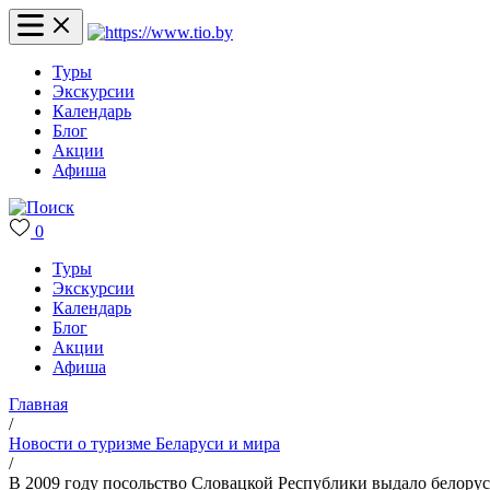
Туры
Экскурсии
Календарь
Блог
Акции
Афиша
0
Туры
Экскурсии
Календарь
Блог
Акции
Афиша
Главная
/
Новости о туризме Беларуси и мира
/
В 2009 году посольство Словацкой Республики выдало белорус