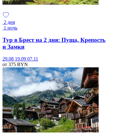
2 дня
1 ночь
Тур в Брест на 2 дня: Пуща, Крепость
и Замки
29.08
19.09
07.11
от 375
BYN