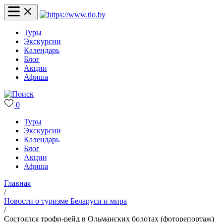
Туры
Экскурсии
Календарь
Блог
Акции
Афиша
0
Туры
Экскурсии
Календарь
Блог
Акции
Афиша
Главная
/
Новости о туризме Беларуси и мира
/
Состоялся трофи-рейд в Ольманских болотах (фоторепортаж)