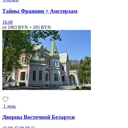
Тайны Франции + Амстердам
18.08
от 1903
BYN
+ 295
BYN
1 день
Дворцы Восточной Беларуси