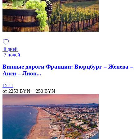
8 дней
7 ночей
Винные дороги Франции: Вюрцбург – Женева –
Анси – Лион...
15.11
от 2253
BYN
+ 250
BYN