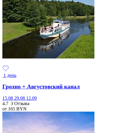
1 день
Гродно + Августовский канал
15.08
29.08
12.09
4.7
3 Отзыва
от 165
BYN