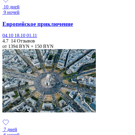
10 дней
9 ночей
Европейское приключение
04.10
18.10
01.11
4.7
14 Отзывов
от 1394
BYN
+ 150
BYN
7 дней
6 ночей