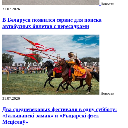
Новости
31.07.2026
В Беларуси появился сервис для поиска
автобусных билетов с пересадками
Новости
31.07.2026
Два средневековых фестиваля в одну субботу:
«Гальшанскі замак» и «Рыцарскі фэст.
Мсціслаў»