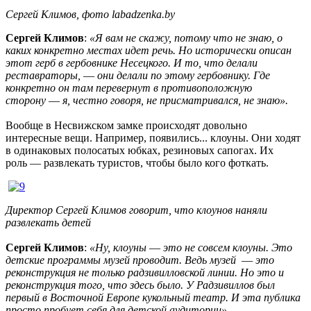
Сергей Климов, фото labadzenka.by
Сергей
Климов
:
«
Я
вам не
скажу
, потому что не
знаю
, о
каких
конкретно
местах
идет
речь
.
Но
исторически
описан
этот
герб в
гербовнике
Несецкого
.
И то,
что
делали
реставраторы,
—
они
делали
по этому
гербовнику
.
Где
конкретно
он
там
перевернут
в
противоположную
сторону
—
я, честно
говоря
, не
присматривался
, не
знаю
»
.
Вообще
в
Несвижском
замке
происходят
довольно
интересные
вещи
.
Например
, появились
...
клоуны
.
Они
ходят
в
одинаковых
полосатых
юбках
, резиновых
сапогах
.
Их
роль
—
развлекать
туристов
, чтобы
было
кого
фоткать
.
Директор
Сергей
Климов
говорит,
что
клоунов
наняли
развлекать
детей
Сергей
Климов
:
«
Ну,
клоуны
—
это
не совсем
клоуны
.
Это
детские
программы
музей
проводит
.
Ведь
музей
—
это
реконструкция
не только
радзивилловской
линии
.
Но
это и
реконструкция
того
, что
здесь
было
.
У
Радзивиллов
был
первый
в Восточной
Европе
кукольный
театр
.
И
эта
публика
просто
пробует
себя
для
детской
аудитории
»
.