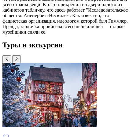
всей
страны
вещи
.
Кто-то
прикрепил
на
двери одного из
кабинетов
табличку
, что
здесь
работает
"
Исследовательское
общество
Аненербе
в
Несвиже
"
.
Как известно
, это
фашистская
организация,
идеологом
которой
был
Гиммлер
.
Правда,
табличка
провисела
всего
день
или два
—
старые
музейщики
сняли
ее
.
Туры и экскурсии