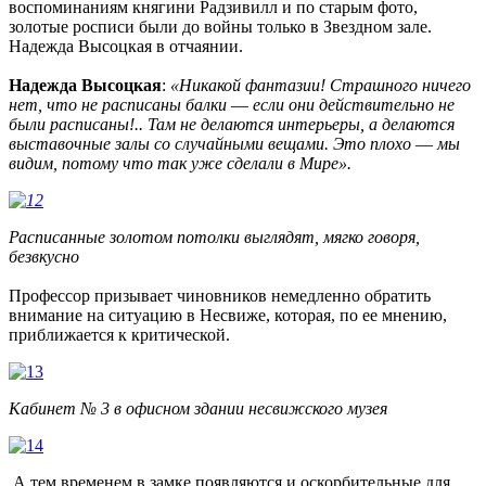
воспоминаниям
княгини
Радзивилл
и
по
старым
фото
,
золотые
росписи
были
до войны
только в
Звездном
зале
.
Надежда
Высоцкая
в отчаянии
.
Надежда
Высоцкая
:
«
Никакой
фантазии
!
Страшного
ничего
нет
, что не
расписаны
балки
—
если
они
действительно
не
были
расписаны
!
..
Там не
делаются
интерьеры,
а
делаются
выставочные
залы
со случайными
вещами
.
Это
плохо
—
мы
видим
, потому что
так
уже сделали
в
Мире
»
.
Расписанные
золотом
потолки
выглядят
, мягко
говоря,
безвкусно
П
рофессор
призывает
чиновников
немедленно
обратить
внимание
на
ситуацию в
Несвиже,
которая,
по ее мнению,
приближается
к
критической
.
Кабинет № 3 в офисном здании несвижского музея
А
тем временем в
замке
появляются
и
оскорбительные
для