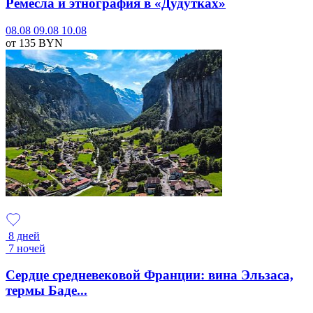
Ремесла и этнография в «Дудутках»
08.08
09.08
10.08
от 135
BYN
8 дней
7 ночей
Сердце средневековой Франции: вина Эльзаса,
термы Баде...