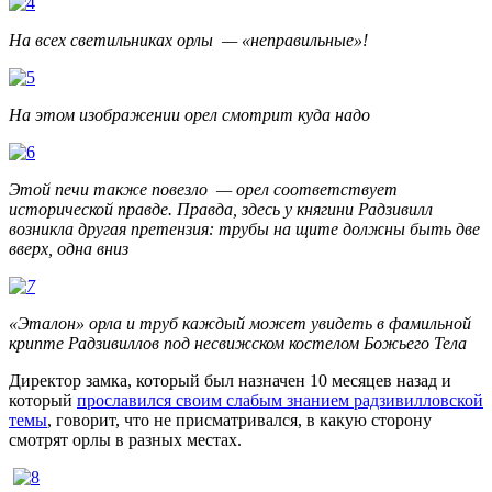
На всех
светильниках
орлы
—
«
неправильные»!
На
этом изображении
орел
смотрит
куда надо
Этой
печи
также
повезло
—
орел
соответствует
исторической
правде
.
Правда
, здесь у
княгини
Радзивилл
возникла
другая
претензия
:
трубы
на
щите
должны
быть
две
вверх,
одна
вниз
«
Эталон» орла
и труб
каждый
может
увидеть в
фамильной
крипте
Радзивиллов
под
несвижском
костелом
Божьего Т
ела
Директор замка, который был назначен 10 месяцев назад и
который
прославился своим слабым знанием радзивилловской
темы
,
говорит,
что не
присматривался
, в
какую сторону
смотрят
орлы
в
разных
местах
.