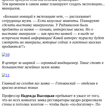
Тем
временем в
самом замке
планируют
создать
экспозицию
...
минералов
.
«Больших
новаций в
экспозициях
нет,
—
рассказывает
сотрудница
музея
.
—
Есть
казусные
моменты
.
Планируют
сделать
выставку
минералогии
.
У
Радзивиллов
были
предметы
из
камня
—
плошки
, интересные
миски
.
Но
о
выставке
минералов
—
как
просто
камней
—
я
нигде не
встречала
такой информации
!
Какой интерес
туристу
будет
смотреть
на
минералы,
которые сейчас в
газетных
киосках
продаются
!?»
В
центре
за
ширмой
—
огромный
кондиционер
.
Такие
стоят в
большинстве
музейных
залов
замка
Главный
на
сегодня
зал
замка
—
Гетманский
—
отделан
в
красно
-
зеленых
тонах
Профессор
Надежда
Высоцкая
пребывает
в
ужасе от
того,
что
во всех
комнатах
замка
реставраторы
щедро
разрисовали
стены
и
потолки
золотом
—
чтобы
было «
по
-
богатому
»
.
По