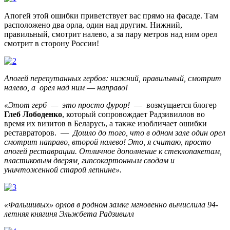
Апогей
этой ошибки
приветствует
вас
прямо на
фасаде
.
Там
расположено
два
орла
, один
над
другим.
Нижний
,
правильный
, смотрит
налево
, а
за
пару
метров
над ним
орел
смотрит
в сторону
России
!
Апогей перепутанных гербов:
нижний
, правильный, смотрит
налево
, а
орел
над ним
—
направо
!
«
Этот
герб
—
это
просто
фурор
!
—
в
озмущается
блогер
Глеб
Лободенко
, который
сопровождает
Радзивиллов
во
время
их
визитов
в Беларусь,
а
также
изобличает
ошибки
реставраторов
.
—
Дошло до
того
, что в
одном зале
один
орел
смотрит
направо
, второй
налево
!
Это,
я
считаю
, просто
апогей
реставрации
.
Отличное
дополнение
к
стеклопакетам,
пластиковым
дверям,
гипсокартонным
сводам
и
уничтоженной
старой
лепнине
»
.
«
Фальшивых»
орлов
в родном
замке
мгновенно
вычислила
94-
летняя
княгиня
Эльжбета
Радзивилл