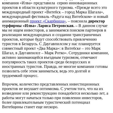
компания «Илва» представила серию инновационных
проектов в области культурного туризма. «Прежде всего это
международный проект «Витебск – город Марка Шагала»,
международный фестиваль «Радуга над Витебском» и новый
анимационный
проект «Скарбница»
, – пояснила
директор
турфирмы «Илва» Лариса Петровская. –
В данном случае
мы не ищем инвесторов, а занимаемся поиском партнеров в
реализации международных и создании трансграничных
проектов, которые будут способствовать привлечению
туристов в Беларусь. С Даугавпилсом у нас планируется
совместный проект «Два Марка»: в Витебске – это Марк
Шагал, в Даугавпилсе – Марк Ротко». Сотрудники компании,
активно занимающейся въездным туризмом, отмечают
популярность таких проектов среди белорусских и
иностранных туристов. Правда, не многие компании готовы
позволить себе этим заниматься, ведь это долгий и
трудоемкий процесс.
Впрочем, количество представленных инвестиционных
проектов не внушает оптимизма. С учетом того, что на их
возведение или реконструкцию понадобится несколько лет, а
работы могут начаться только при появлении инвесторов,
более привлекательным туристический потенциал
Витебщины станет еще нескоро.