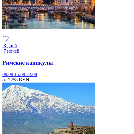
8 дней
7 ночей
Римские каникулы
08.08
15.08
22.08
от 2258
BYN