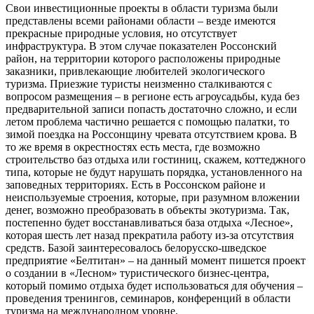
Свои инвестиционные проекты в области туризма были
представлены всеми районами области – везде имеются
прекрасные природные условия, но отсутствует
инфраструктура. В этом случае показателен Россонский
район, на территории которого расположены природные
заказники, привлекающие любителей экологического
туризма. Приезжие туристы неизменно сталкиваются с
вопросом размещения – в регионе есть агроусадьбы, куда без
предварительной записи попасть достаточно сложно, и если
летом проблема частично решается с помощью палатки, то
зимой поездка на Россонщину чревата отсутствием крова. В
то же время в окрестностях есть места, где возможно
строительство баз отдыха или гостиниц, скажем, коттеджного
типа, которые не будут нарушать порядка, установленного на
заповедных территориях. Есть в Россонском районе и
неиспользуемые строения, которые, при разумном вложении
денег, возможно преобразовать в объекты экотуризма. Так,
постепенно будет восстанавливаться база отдыха «Лесное»,
которая шесть лет назад прекратила работу из-за отсутствия
средств. Базой заинтересовалось белорусско-шведское
предприятие «Белтитан» – на данный момент пишется проект
о создании в «Лесном» туристического бизнес-центра,
который помимо отдыха будет использоваться для обучения –
проведения тренингов, семинаров, конференций в области
туризма на международном уровне.