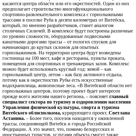
касаются центра области или его окрестностей. Один из них
предполагает строительство многофункционального
спортивно-развлекательного комплекса с горнолыжными
трассами в поселке Руба в десяти километрах от Витебска,
который, по мнению разработчиков, станет аналогом
столичных Силичей. В комплексе будут построены различные
по уровню сложности, оборудованные подвесными
канатными дорогами трассы – от пологих спусков для
начинающих до крутых склонов для опытных
горнолыжников. На территории центра будут возведены
гостиница на 100 мест, кафе и рестораны, пункты проката,
помещения для спортивных и тренажерных залов. Комплекс
можно будет использовать круглый год: зимой – как
горнолыжный центр, летом – как базу активного отдыха,
потому как в окрестностях Рубы есть искусственные
водохранилища, живописные леса. «В Витебской области нет
горнолыжных центров, поэтому проект будет интересен
прежде всего жителям нашего региона, – поясняет
главный
специалист сектора по туризму и оздоровлению населения
Управления физической культуры, спорта и туризма
Витебского облисполкома,
курирующего проект,
Светлана
Астанина.
– Более того, поселок находится у оживленной
трассы, соединяющей Витебск и города Российской
Федерации. А это значит, что, помимо белорусских и
иностранных туристов, услугами объекта смогут также