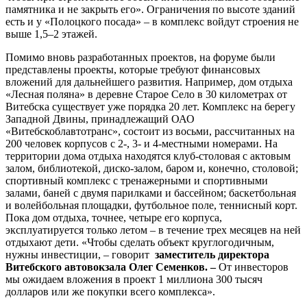
памятника и не закрыть его». Ограничения по высоте зданий
есть и у «Полоцкого посада» – в комплекс войдут строения не
выше 1,5–2 этажей.
Помимо вновь разработанных проектов, на форуме были
представлены проекты, которые требуют финансовых
вложений для дальнейшего развития. Например, дом отдыха
«Лесная поляна» в деревне Старое Село в 30 километрах от
Витебска существует уже порядка 20 лет. Комплекс на берегу
Западной Двины, принадлежащий ОАО
«Витебскоблавтотранс», состоит из восьми, рассчитанных на
200 человек корпусов с 2-, 3- и 4-местными номерами. На
территории дома отдыха находятся клуб-столовая с актовым
залом, библиотекой, диско-залом, баром и, конечно, столовой;
спортивный комплекс с тренажерными и спортивными
залами, баней с двумя парилками и бассейном; баскетбольная
и волейбольная площадки, футбольное поле, теннисный корт.
Пока дом отдыха, точнее, четыре его корпуса,
эксплуатируется только летом – в течение трех месяцев на ней
отдыхают дети. «Чтобы сделать объект круглогодичным,
нужны инвестиции, – говорит
заместитель директора
Витебского автовокзала Олег Семенков. –
От инвесторов
мы ожидаем вложения в проект 1 миллиона 300 тысяч
долларов или же покупки всего комплекса».