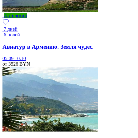
Авторский
7 дней
6 ночей
Авиатур в Армению. Земля чудес.
05.09
10.10
от 3526
BYN