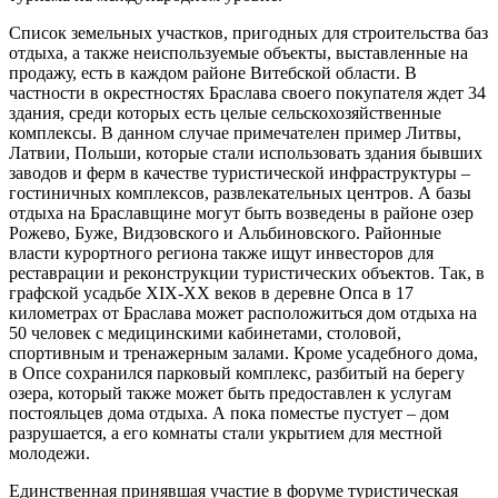
Список земельных участков, пригодных для строительства баз
отдыха, а также неиспользуемые объекты, выставленные на
продажу, есть в каждом районе Витебской области. В
частности в окрестностях Браслава своего покупателя ждет 34
здания, среди которых есть целые сельскохозяйственные
комплексы. В данном случае примечателен пример Литвы,
Латвии, Польши, которые стали использовать здания бывших
заводов и ферм в качестве туристической инфраструктуры –
гостиничных комплексов, развлекательных центров. А базы
отдыха на Браславщине могут быть возведены в районе озер
Рожево, Буже, Видзовского и Альбиновского. Районные
власти курортного региона также ищут инвесторов для
реставрации и реконструкции туристических объектов. Так, в
графской усадьбе XIX-XX веков в деревне Опса в 17
километрах от Браслава может расположиться дом отдыха на
50 человек с медицинскими кабинетами, столовой,
спортивным и тренажерным залами. Кроме усадебного дома,
в Опсе сохранился парковый комплекс, разбитый на берегу
озера, который также может быть предоставлен к услугам
постояльцев дома отдыха. А пока поместье пустует – дом
разрушается, а его комнаты стали укрытием для местной
молодежи.
Единственная принявшая участие в форуме туристическая