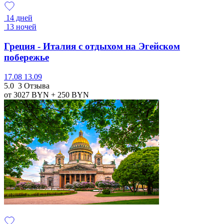
14 дней
13 ночей
Греция - Италия с отдыхом на Эгейском
побережье
17.08
13.09
5.0
3 Отзыва
от 3027
BYN
+ 250
BYN