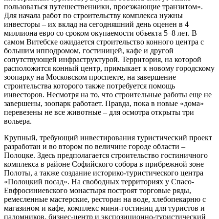
пользоваться путешественники, проезжающие транзитом».
Для начала работ по строительству комплекса нужны
инвесторы – их вклад на сегодняшний день оценен в 4
миллиона евро со сроком окупаемости объекта 5–8 лет. В
самом Витебске ожидается строительство конного центра с
большим ипподромом, гостиницей, кафе и другой
сопутствующей инфраструктурой. Территория, на которой
расположится конный центр, примыкает к новому городскому
зоопарку на Московском проспекте, на завершение
строительства которого также потребуется помощь
инвесторов. Несмотря на то, что строительные работы еще не
завершены, зоопарк работает. Правда, пока в новые «дома»
перевезены не все животные – для осмотра открыты три
вольера.
Крупный, требующий инвестирования туристический проект
разработан и во втором по величине городе области –
Полоцке. Здесь предполагается строительство гостиничного
комплекса в районе Софийского собора в прибрежной зоне
Полоты, а также создание историко-туристического центра
«Полоцкий посад». На свободных территориях у Спасо-
Евфросиниевского монастыря построят торговые ряды,
ремесленные мастерские, ресторан на воде, хлебопекарню с
магазином и кафе, комплекс мини-гостиниц для туристов и
паломников, бизнес-центр и экспозиционно-туристический