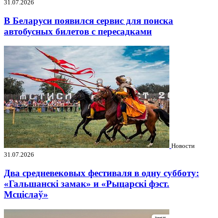
31.07.2026
В Беларуси появился сервис для поиска
автобусных билетов с пересадками
Новости
31.07.2026
Два средневековых фестиваля в одну субботу:
«Гальшанскі замак» и «Рыцарскі фэст.
Мсціслаў»