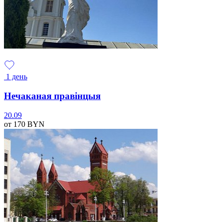
1 день
Нечаканая правінцыя
20.09
от 170
BYN