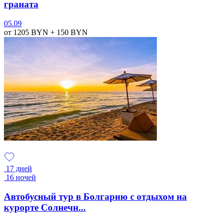
граната
05.09
от 1205
BYN
+ 150
BYN
17 дней
16 ночей
Автобусный тур в Болгарию с отдыхом на
курорте Солнечн...