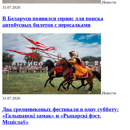
Новости
31.07.2026
В Беларуси появился сервис для поиска
автобусных билетов с пересадками
Новости
31.07.2026
Два средневековых фестиваля в одну субботу:
«Гальшанскі замак» и «Рыцарскі фэст.
Мсціслаў»