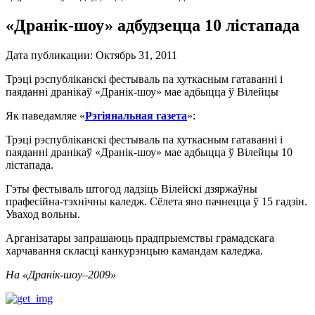
«Дранік-шоу» адбудзецца 10 лістапада
Дата публикации:
Октябрь 31, 2011
Трэці рэспубліканскі фестываль па хуткасным гатаванні і
паяданні дранікаў «Дранік-шоу» мае адбыцца ў Вілейцы
Як паведамляе «
Рэгіянальная газета
»:
Трэці рэспубліканскі фестываль па хуткасным гатаванні і
паяданні дранікаў «Дранік-шоу» мае адбыцца ў Вілейцы 10
лістапада.
Гэты фестываль штогод ладзіць Вілейскі дзяржаўны
прафесійна-тэхнічны каледж. Сёлета яно пачнецца ў 15 гадзін.
Уваход вольны.
Арганізатары запрашаюць прадпрыемствы грамадскага
харчавання скласці канкурэнцыю камандам каледжа.
На «Дранік-шоу–2009»