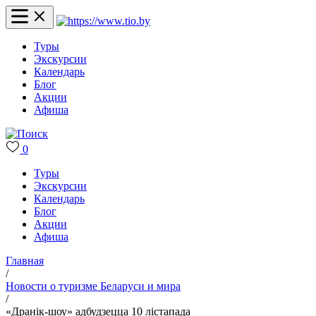
Туры
Экскурсии
Календарь
Блог
Акции
Афиша
0
Туры
Экскурсии
Календарь
Блог
Акции
Афиша
Главная
/
Новости о туризме Беларуси и мира
/
«Дранік-шоу» адбудзецца 10 лістапада