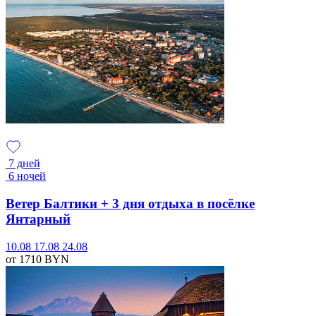
7 дней
6 ночей
Ветер Балтики + 3 дня отдыха в посёлке
Янтарный
10.08
17.08
24.08
от 1710
BYN