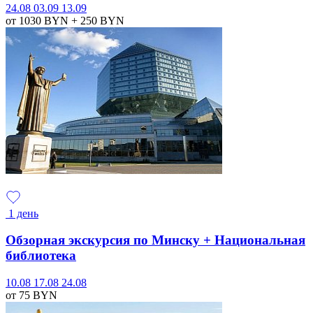
24.08
03.09
13.09
от 1030
BYN
+ 250
BYN
1 день
Обзорная экскурсия по Минску + Национальная
библиотека
10.08
17.08
24.08
от 75
BYN