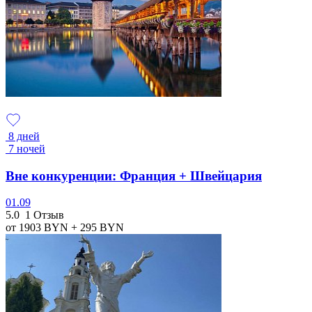
8 дней
7 ночей
Вне конкуренции: Франция + Швейцария
01.09
5.0
1 Отзыв
от 1903
BYN
+ 295
BYN