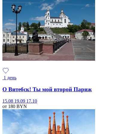
1 день
О Витебск! Ты мой второй Париж
15.08
19.09
17.10
от 180
BYN