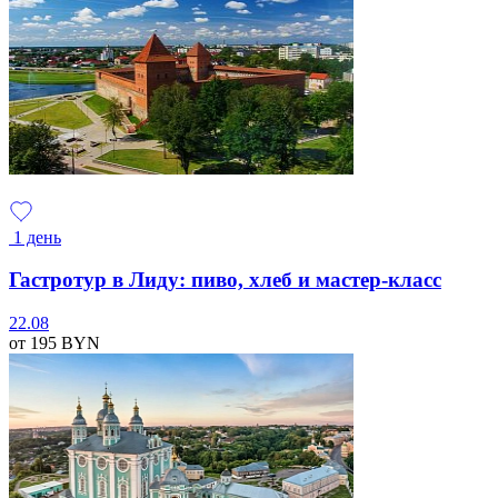
1 день
Гастротур в Лиду: пиво, хлеб и мастер-класс
22.08
от 195
BYN