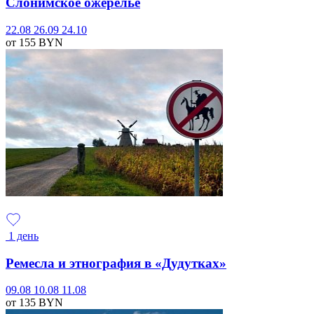
Слонимское ожерелье
22.08
26.09
24.10
от 155
BYN
1 день
Ремесла и этнография в «Дудутках»
09.08
10.08
11.08
от 135
BYN