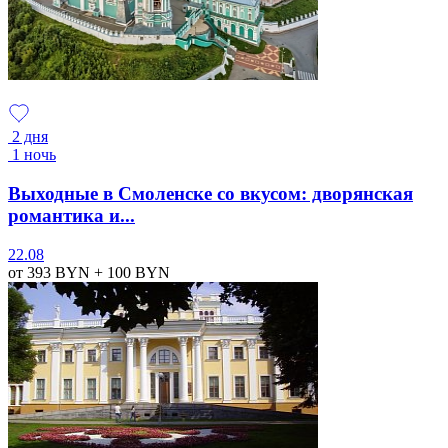
2 дня
1 ночь
Выходные в Смоленске со вкусом: дворянская
романтика и...
22.08
от 393
BYN
+ 100
BYN