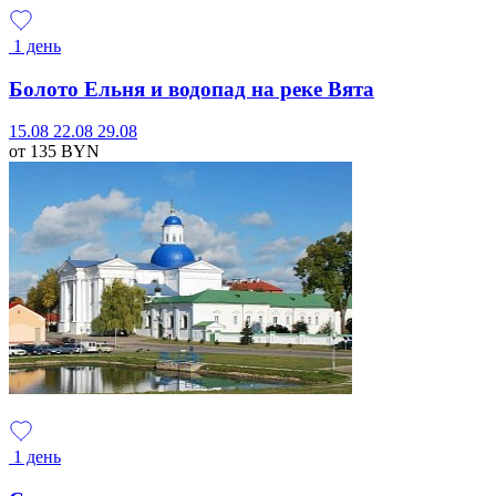
1 день
Болото Ельня и водопад на реке Вята
15.08
22.08
29.08
от 135
BYN
1 день