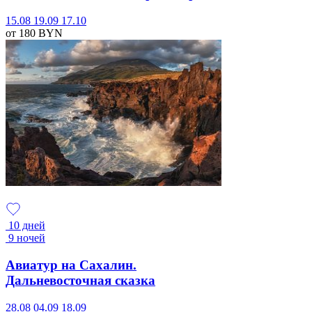
15.08
19.09
17.10
от 180
BYN
10 дней
9 ночей
Авиатур на Сахалин.
Дальневосточная сказка
28.08
04.09
18.09