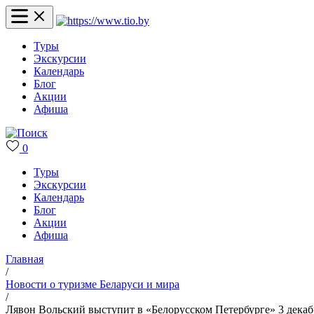
Туры
Экскурсии
Календарь
Блог
Акции
Афиша
0
Туры
Экскурсии
Календарь
Блог
Акции
Афиша
Главная
/
Новости о туризме Беларуси и мира
/
Лявон Вольский выступит в «Белорусском Петербурге» 3 декаб