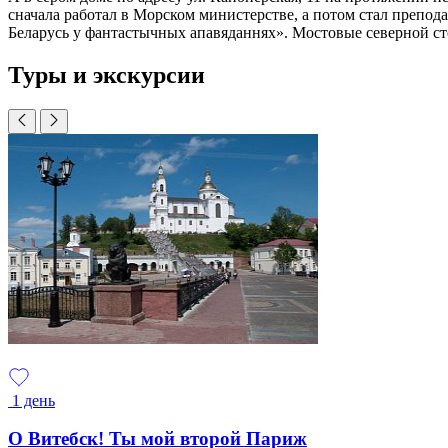
сначала работал в Морском министерстве, а потом стал препод
Беларусь у фантастычных апавяданнях». Мостовые северной с
Туры и экскурсии
1 день
О Витебск! Ты мой второй Париж