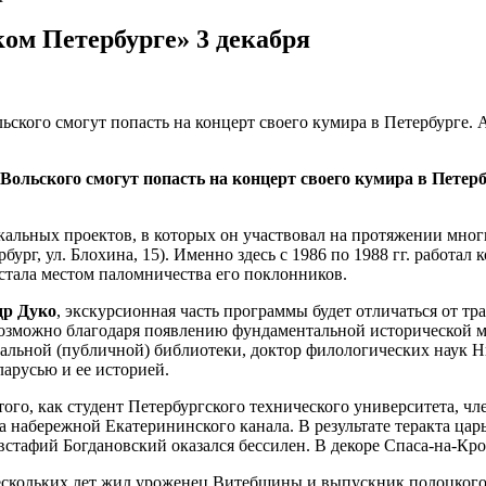
ом Петербурге» 3 декабря
кого смогут попасть на концерт своего кумира в Петербурге. 
ольского смогут попасть на концерт своего кумира в Петер
льных проектов, в которых он участвовал на протяжении многих
бург, ул. Блохина, 15). Именно здесь с 1986 по 1988 гг. работа
стала местом паломничества его поклонников.
др Дуко
, экскурсионная часть программы будет отличаться от т
возможно благодаря появлению фундаментальной исторической м
нальной (публичной) библиотеки, доктор филологических наук 
ларусью и ее историей.
того, как студент Петербургского технического университета, 
на набережной Екатерининского канала. В результате теракта цар
Евстафий Богдановский оказался бессилен. В декоре Спаса-на-Кр
 нескольких лет жил уроженец Витебщины и выпускник полоцкого