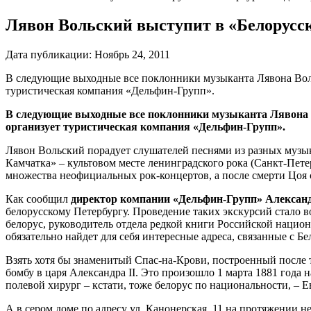
Лявон Вольский выступит в «Белорусск
Дата публикации:
Ноябрь 24, 2011
В следующие выходные все поклонники музыканта Лявона Вольс
туристическая компания «Дельфин-Групп».
В следующие выходные все поклонники музыканта Лявона В
организует туристическая компания «Дельфин-Групп».
Лявон Вольский порадует слушателей песнями из разных музыка
Камчатка» – культовом месте ленинградского рока (Санкт-Петер
множества неофициальных рок-концертов, а после смерти Цоя 
Как сообщил
директор компании «Дельфин-Групп» Алексан
белорусскому Петербургу. Проведение таких экскурсий стало 
белорус, руководитель отдела редкой книги Российской нацио
обязательно найдет для себя интересные адреса, связанные с Бе
Взять хотя бы знаменитый Спас-на-Крови, построенный после 
бомбу в царя Александра II. Это произошло 1 марта 1881 года 
полевой хирург – кстати, тоже белорус по национальности, – 
А в сером доме по адресу ул. Канонерская, 11 на протяжении