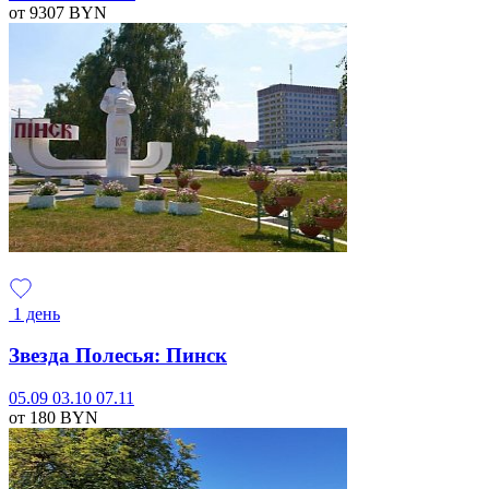
от 9307
BYN
1 день
Звезда Полесья: Пинск
05.09
03.10
07.11
от 180
BYN