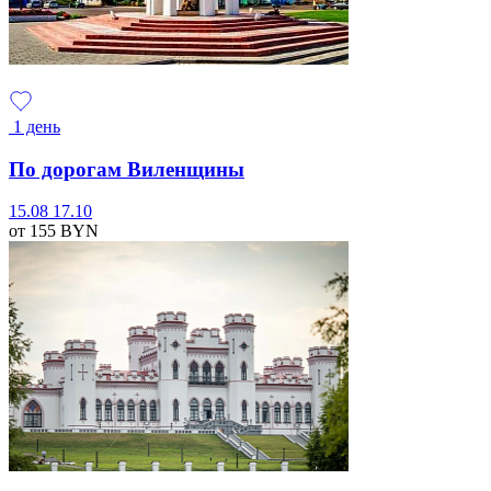
1 день
По дорогам Виленщины
15.08
17.10
от 155
BYN