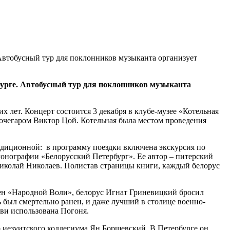
Автобусный тур для поклонников музыканта организует
бурге. Автобусный тур для поклонников музыканта
 лет. Концерт состоится 3 декабря в клубе-музее «Котельная
л кочегаром Виктор Цой. Котельная была местом проведения
радиционной:
в программу поездки включена экскурсия по
онографии «Белорусский Петербург». Ее автор – питерский
Николай Николаев. Полистав страницы книги, каждый белорус
член «Народной Воли», белорус Игнат Гриневицкий бросил
ь был смертельно ранен, и даже лучший в столице военно-
ови использована Погоня.
 иезуитского коллегиума Ян Борщевский. В Петербурге он