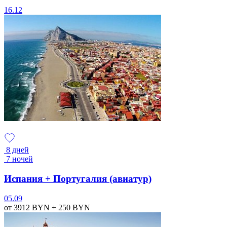
16.12
8 дней
7 ночей
Испания + Португалия (авиатур)
05.09
от 3912
BYN
+ 250
BYN