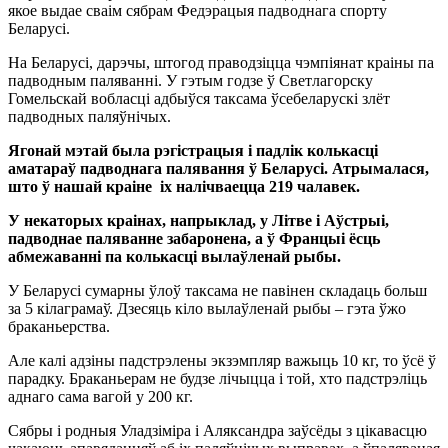
якое выдае сваім сябрам Федэрацыя падводнага спорту
Беларусі.
На Беларусі, дарэчы, штогод праводзіцца чэмпіянат краіны па
падводным паляванні. У гэтым годзе ў Светлагорску
Гомельскай вобласці адбыўся таксама ўсебеларускі злёт
падводных паляўнічых.
Ягонай мэтай была рэгістрацыя і падлік колькасці
аматараў падводнага палявання ў Беларусі. Атрымалася,
што ў нашай краіне іх налічваецца 219 чалавек.
У некаторых краінах, напрыклад, у Літве і Аўстрыі,
падводнае паляванне забаронена, а ў Францыі ёсць
абмежаванні па колькасці вылаўленай рыбы.
У Беларусі сумарны ўлоў таксама не павінен складаць больш
за 5 кілаграмаў. Дзесяць кіло вылаўленай рыбы – гэта ўжо
браканьерства.
Але калі адзіны падстрэлены экзэмпляр важыць 10 кг, то ўсё ў
парадку. Браканьерам не будзе лічыцца і той, хто падстрэліць
аднаго сама вагой у 200 кг.
Сябры і родныя Уладзіміра і Аляксандра заўсёды з цікавасцю