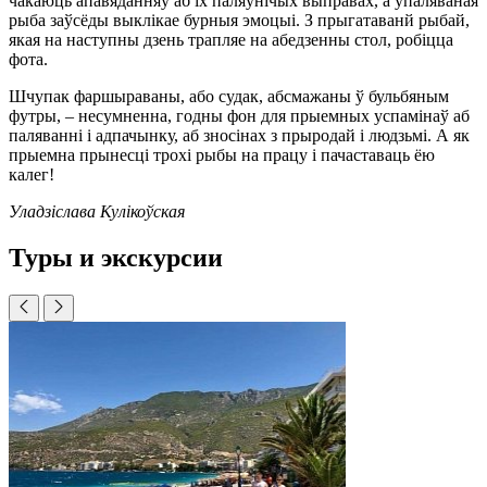
чакаюць апавяданняў аб іх паляўнічых выправах, а ўпаляваная
рыба заўсёды выклікае бурныя эмоцыі. З прыгатаванй рыбай,
якая на наступны дзень трапляе на абедзенны стол, робіцца
фота.
Шчупак фаршыраваны, або судак, абсмажаны ў бульбяным
футры, – несумненна, годны фон для прыемных успамінаў аб
паляванні і адпачынку, аб зносінах з прыродай і людзьмі. А як
прыемна прынесці трохі рыбы на працу і пачаставаць ёю
калег!
Уладзіслава Кулікоўская
Туры и экскурсии