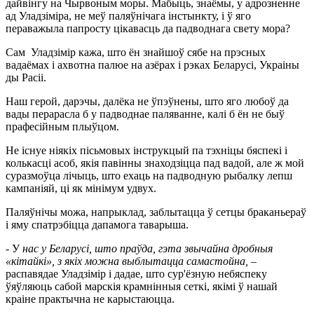
дайвінгу на Чырвоным моры. Мабыць, знаёмы, у адрозненне
ад Уладзіміра, не меў паляўнічага інстынкту, і ў яго
пераважыла папросту цікавасць да падводнага свету мора?
Сам Уладзімір кажа, што ён знайшоў сябе на прэсных
вадаёмах і ахвотна палюе на азёрах і рэках Беларусі, Украіны
ды Расіі.
Наш герой, дарэчы, далёка не ўпэўнены, што яго любоў да
вады перарасла б у падводнае паляванне, калі б ён не быў
прафесійным плыўцом.
Не існуе ніякіх пісьмовых інструкцый па тэхніцы бяспекі і
колькасці асоб, якія павінны знаходзіцца пад вадой, але ж мой
суразмоўца лічыць, што ехаць на падводную рыбалку лепш
кампаніяй, ці як мінімум удвух.
Паляўнічы можа, напрыклад, заблытацца ў сетцы браканьераў
і яму спатрэбіцца дапамога таварыша.
- У
нас у Беларусі, што праўда, гэта звычайна дробныя
«кітайкі», з якіх можна выблытацца самастойна, –
распавядае Уладзімір і дадае, што сур'ёзную небяспеку
ўяўляюць сабой марскія крамнінныя сеткі, якімі
ў нашай
краіне практычна не карыстаюцца.