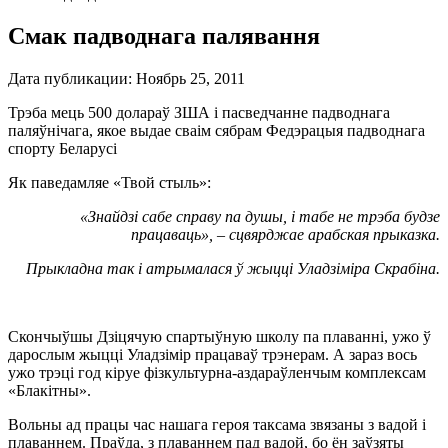
Смак падводнага палявання
Дата публикации:
Ноябрь 25, 2011
Трэба мець 500 долараў ЗША i пасведчанне падводнага
паляўнічага, якое выдае сваім сябрам Федэрацыя падводнага
спорту Беларусі
Як паведамляе
«Твой стыль»
:
«Знайдзі сабе справу па душы, і табе не трэба будзе
працаваць», – сцвярджае арабская прыказка.
Прыкладна так і атрымалася ў жыцці Уладзіміра Скрабіна.
Скончыўшы Дзіцячую спартыўную школу па плаванні, ужо ў
дарослым жыцці Уладзімір працаваў трэнерам. А зараз вось
ужо трэці год кіруе фізкультурна-аздараўленчым комплексам
«Блакітны».
Вольны ад працы час нашага героя таксама звязаны з вадой і
плаваннем. Праўда, з плаваннем пад вадой, бо ён заўзяты