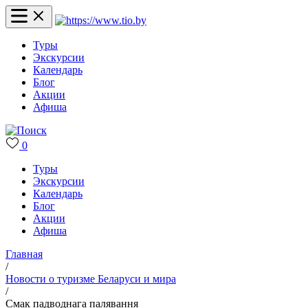
Туры
Экскурсии
Календарь
Блог
Акции
Афиша
0
Туры
Экскурсии
Календарь
Блог
Акции
Афиша
Главная
/
Новости о туризме Беларуси и мира
/
Смак падводнага палявання