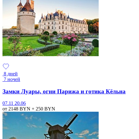
8 дней
7 ночей
Замки Луары, огни Парижа и готика Кёльна
07.11
20.06
от 2148
BYN
+ 250
BYN