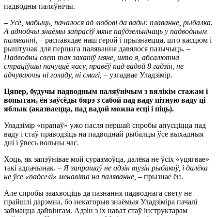
падводны паляўнічы.
– Усё, мабыць, пачалося ад любові да вады: плава
нне, рыбалка.
А аднойчы знаёмы запрасіў мяне паўдзельнічаць у падводным
паляванні, –
распавядае наш герой і прызнаецца, што касцюм і
рыштунак для першага палявання давялося пазычыць
. –
Падводны свет так захапіў мяне, што я, абсалютна
страціўшы пачуццё часу, правёў пад вадой 8 гадзін, не
адчуваючы ні голаду, ні смагі, –
узгадвае Уладзімір.
Цяпер, будучы падводным паляўнічым з вялікім стажам і
вопытам, ён заўсёды бярэ з сабой пад ваду пітную ваду ці
яблык (аказваецца, пад вадой можна есці і піць).
Уладзімір «прапаў» ужо пасля першай спробы апусціцца пад
ваду і стаў праводзіць на падводнай рыбалцы ўсе выхадныя
дні і ўвесь вольны час.
Хоць, як запэўнівае мой суразмоўца, далёка не ўсіх «уцягвае»
такі адпачынак.
– Я запрашаў не адзін тузін рыбакоў, і далёка
не ўсе «падселі» менавіта на паляванне, –
прызнае ён.
Але спробы заахвоціць да пазнання падводнага свету не
прайшлі дарэмна, бо некаторыя знаёмыя Уладзіміра пачалі
займацца дайвінгам. Адзін з іх нават стаў інструктарам