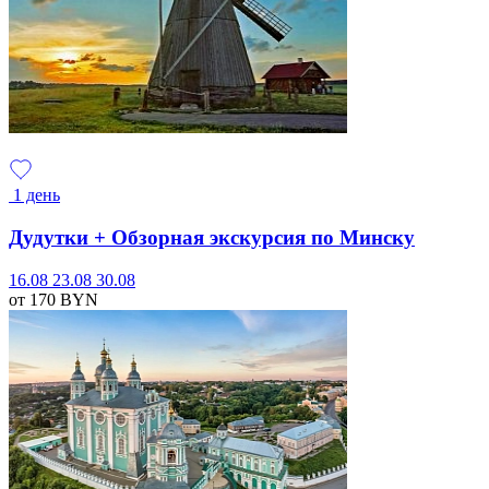
1 день
Дудутки + Обзорная экскурсия по Минску
16.08
23.08
30.08
от 170
BYN