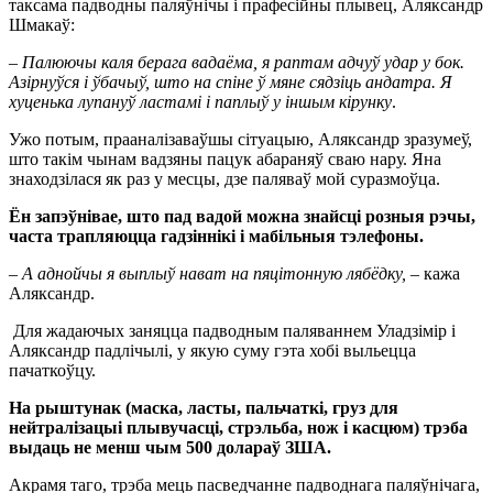
таксама падводны паляўнічы і прафесійны плывец, Аляксандр
Шмакаў:
–
Палюючы каля берага вадаёма, я раптам адчуў удар у бок.
Азірнуўся і ўбачыў, што на спіне ў мяне сядзіць андатра. Я
хуценька лупануў ластамі і паплыў у іншым кірунку
.
Ужо потым, прааналізаваўшы сітуацыю, Аляксандр зразумеў,
што такім чынам вадзяны пацук абараняў сваю нару. Яна
знаходзілася як раз у месцы, дзе паляваў мой суразмоўца.
Ён запэўнівае, што пад вадой можна знайсці розныя рэчы,
часта трапляюцца гадзіннікі і мабільныя тэлефоны.
–
А аднойчы я выплыў нават на пяцітонную лябёдку, –
кажа
Аляксандр.
Для жадаючых заняцца падводным паляваннем Уладзімір і
Аляксандр падлічылі, у якую суму гэта хобі выльецца
пачаткоўцу.
На рыштунак (маска, ласты, пальчаткі, груз для
нейтралізацыі плывучасці, стрэльба, нож і касцюм) трэба
выдаць не менш чым 500 долараў ЗША.
Акрамя таго, трэба мець пасведчанне падводнага паляўнічага,