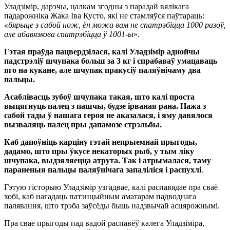
Уладзімір, дарэчы, цалкам згодны з парадай вялікага
падарожніка Жака Іва Кусто, які не стамляўся паўтараць:
«бярыце з сабой нож, ён можа вам не спатрэбіцца 1000 разоў,
але абавязкова спатрэбіцца ў 1001-ы
».
Гэтая праўда пацвердзілася, калі Уладзімір аднойчы
падстрэліў шчупака больш за 3 кг і спрабаваў умацаваць
яго на кукане, але шчупак пракусіў паляўнічаму два
пальцы.
Асаблівасць зубоў шчупака такая, што калі проста
выцягнуць палец з пашчы, будзе ірваная рана. Нажа з
сабой тады ў нашага героя не аказалася, і яму давялося
вызваляць палец пры дапамозе стрэльбы.
Каб дапоўніць карціну гэтай непрыемнай прыгоды,
дадамо, што пры ўкусе некаторых рыб, у тым ліку
шчупака, выдзяляецца атрута. Так і атрымалася, таму
параненыя пальцы паляўнічага запаліліся і распухлі
.
Гэтую гісторыю Уладзімір узгадвае, калі распавядае пра сваё
хобі, каб нагадаць патэнцыйным аматарам падводнага
палявання, што трэба заўсёды быць надзвычай асцярожнымі.
Пра свае прыгоды пад вадой распавёў калега Уладзіміра,