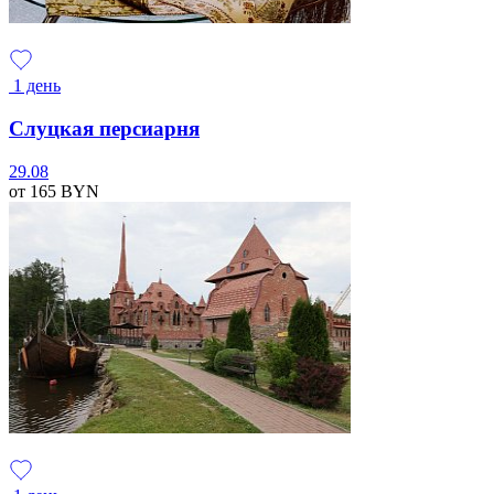
1 день
Слуцкая персиарня
29.08
от 165
BYN