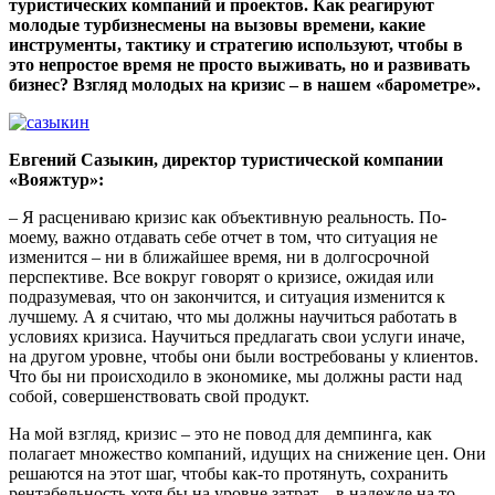
туристических компаний и проектов. Как реагируют
молодые турбизнесмены на вызовы времени, какие
инструменты, тактику и стратегию используют, чтобы в
это непростое время не просто выживать, но и развивать
бизнес? Взгляд молодых на кризис – в нашем «барометре».
Евгений Сазыкин, директор туристической компании
«Вояжтур»:
– Я расцениваю кризис как объективную реальность. По-
моему, важно отдавать себе отчет в том, что ситуация не
изменится – ни в ближайшее время, ни в долгосрочной
перспективе. Все вокруг говорят о кризисе, ожидая или
подразумевая, что он закончится, и ситуация изменится к
лучшему. А я считаю, что мы должны научиться работать в
условиях кризиса. Научиться предлагать свои услуги иначе,
на другом уровне, чтобы они были востребованы у клиентов.
Что бы ни происходило в экономике, мы должны расти над
собой, совершенствовать свой продукт.
На мой взгляд, кризис – это не повод для демпинга, как
полагает множество компаний, идущих на снижение цен. Они
решаются на этот шаг, чтобы как-то протянуть, сохранить
рентабельность хотя бы на уровне затрат – в надежде на то,