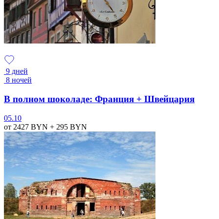
9 дней
8 ночей
В полном шоколаде: Франция + Швейцария
05.10
от 2427
BYN
+ 295
BYN