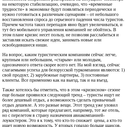
на некоторую стабилизацию, очевидно, что «временные
трудности» в экономике будут появляться периодически и
нужно готовиться к различным сценариям – от небольшого
восстановления спроса до серьезного падения числа туристов.
Причем частота таких перепадов явно будет увеличиваться, и
тут без мобильного управления компанией не обойтись. В
этом плане кризис несет пользу, не позволяя расслабиться и
заставляя искать свежие идеи, занимать новые или
освободившиеся ниши.
На вопрос, каким туристическим компаниям сейчас легче,
крупным или небольшим, «старым» или молодым,
однозначного ответа скорее всего нет. На мой взгляд, сейчас
слагаемыми успеха для белорусской туркомпании являются: 1)
свой продукт, 2) зарубежные партнеры, 3) постоянные
клиенты. Все применимо как на выезд, так и на въезд.
Также хотелось бы отметить, что в этом «кризисном» сезоне
еще больше проявился следующий тренд – туристы ищут не
более дешевый отдых, а возможность сделать привычный
отдых дешевле. А это разные вещи. Этот тренд уже уловил
ряд компаний, которые предлагают, например, тот же отель,
но с перелетом в страну назначения авиакомпанией-
лоукостером. Это я к тому, что кто-то снижает
цены, а кто-то
ищет новую возможность. У вторых гораздо больше шансов.