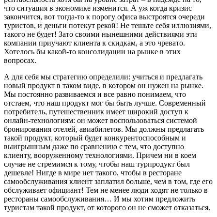
что ситуация в экономике изменится. А уж когда кризис
закончится, вот тогда-то к порогу офиса выстроятся очереди
туристов, и деньги потекут рекой! Не тешьте себя иллюзиями,
такого не будет! Зато своими нынешними действиями эти
компании приучают клиента к скидкам, а это чревато.
Хотелось бы какой-то консолидации на рынке в этих
вопросах.
А для себя мы стратегию определили: учиться и предлагать
новый продукт в таком виде, в котором он нужен на рынке.
Мы постоянно развиваемся и все равно понимаем, что
отстаем, что наш продукт мог бы быть лучше. Современный
потребитель, путешественник имеет широкий доступ к
онлайн-технологиям: он может воспользоваться системой
бронирования отелей, авиабилетов. Мы должны предлагать
такой продукт, который будет конкурентоспособным и
выигрышным даже по сравнению с тем, что доступно
клиенту, вооруженному технологиями. Причем ни в коем
случае не стремимся к тому, чтобы наш турпродукт был
дешевле! Нигде в мире нет такого, чтобы в ресторане
самообслуживания клиент заплатил больше, чем в том, где его
обслуживает официант! Тем не менее люди ходят не только в
рестораны самообслуживания… И мы хотим предложить
туристам такой продукт, от которого он не сможет отказаться.