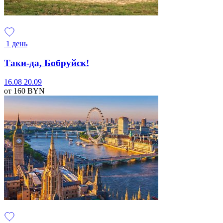
1 день
Таки-да, Бобруйск!
16.08
20.09
от 160
BYN