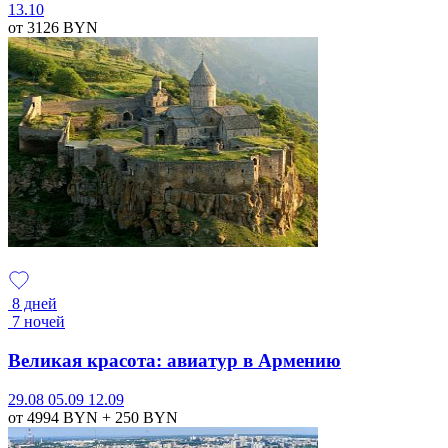
13.10
от 3126
BYN
8 дней
7 ночей
Великая красота: авиатур в Армению
29.08
05.09
12.09
от 4994
BYN
+ 250
BYN