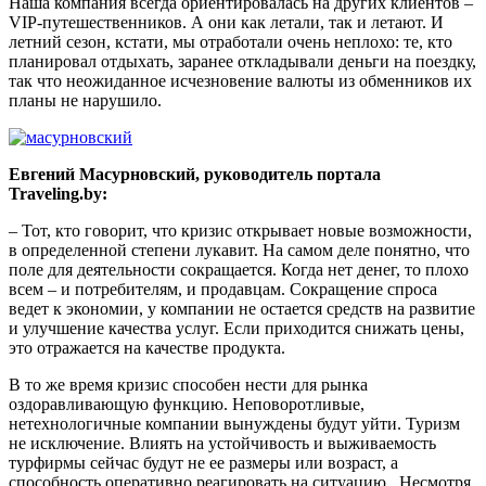
Наша компания всегда ориентировалась на других клиентов –
VIP-путешественников. А они как летали, так и летают. И
летний сезон, кстати, мы отработали очень неплохо: те, кто
планировал отдыхать, заранее откладывали деньги на поездку,
так что неожиданное исчезновение валюты из обменников их
планы не нарушило.
Евгений Масурновский, руководитель портала
Traveling.by:
– Тот, кто говорит, что кризис открывает новые возможности,
в определенной степени лукавит. На самом деле понятно, что
поле для деятельности сокращается. Когда нет денег, то плохо
всем – и потребителям, и продавцам. Сокращение спроса
ведет к экономии, у компании не остается средств на развитие
и улучшение качества услуг.
Если приходится снижать цены,
это отражается на качестве продукта.
В то же время кризис способен нести для рынка
оздоравливающую функцию. Неповоротливые,
нетехнологичные компании вынуждены будут уйти. Туризм
не исключение. Влиять на устойчивость и выживаемость
турфирмы сейчас будут не ее размеры или возраст, а
способность оперативно реагировать на ситуацию.
Несмотря