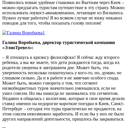
Появились новые удобные стыковки во Вьетнам через Киев –
можно предлагать туристам путешествие в эту страну. Можно
использовать лоукост-авиакомпании, летающие из Вильнюса.
Нужно лучше работать! Я во всяком случае не вижу никаких
поводов для того, чтобы посыпать голову пеплом!
Галина Воробьева, директор туристической компании
«ЭлиоТревел»:
– Я отношусь к кризису философски! Я сейчас жду второго
ребенка, а вы же знаете, что дети рождаются тогда, когда их
родители уверены в завтрашнем дне. Может быть, эта
уверенность несколько пошатнулась у кого-то, но, думаю, не
слишком сильно. Да и в работе я не замечаю особого спада.
Может быть, можно говорить о том, что сегмент
низкобюджетных туров значительно уменьшился, если не
ушел совсем. Но мы никогда не занимались эти сегментом.
Недавно я общалась с коллегами, которые в свое время делали
ставку именно на недорогие короткие поездки в Киев, Санкт-
Петербург – сегодня эти туры практически не продаются, на
этом совсем невозможно заработать. И если бы у них не было
других направлений деятельности, пришлось бы закрываться.