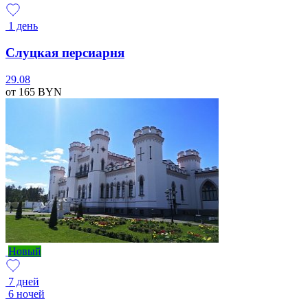
1 день
Слуцкая персиарня
29.08
от 165
BYN
Новый
7 дней
6 ночей