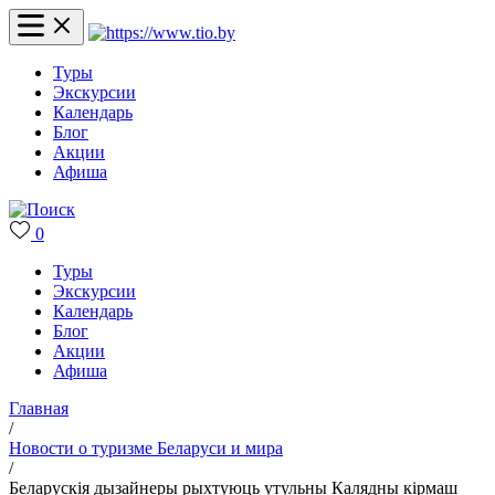
Туры
Экскурсии
Календарь
Блог
Акции
Афиша
0
Туры
Экскурсии
Календарь
Блог
Акции
Афиша
Главная
/
Новости о туризме Беларуси и мира
/
Беларускія дызайнеры рыхтуюць утульны Калядны кірмаш