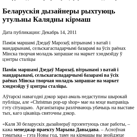
Беларускія дызайнеры рыхтуюць
утульны Калядны кірмаш
Дата публикации:
Декабрь 14, 2011
Паміж маршамі Дзедаў Марозаў, вітрынамі з ватай і
мандарынамі, сельскагаспадарчымі базарамі ва ўсіх раёнах
Мінска творчая моладзь запрашае на маркет хэндмэйду ў
цэнтры сталіцы
Паміж маршамі Дзедаў Марозаў, вітрынамі з ватай і
мандарынамі, сельскагаспадарчымі базарамі ва ўсіх
раёнах Мінска творчая моладзь запрашае на маркет
хэндмэйду
ў цэнтры сталіцы
.
Аўтарскі навагодні дэкор зараз амаль недаступны шырокай
публіцы, але «Christmas pop-up shop» мае на мэце выправіць
гэту сітуацыю. Арганізатары разлічваюць убачыць на выставе
тых, каго цікавіць святочны дэкор.
«Каля 30 беларускіх дызайнераў прэзентуюць свае работы, –
кажа
менеджар праекту Марына Давыдава
. – Асноўная
тэматыка – гэта Новы год, таму на кірмашы вы знойдзеце