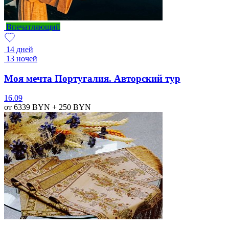
Впечатляющий
14 дней
13 ночей
Моя мечта Португалия. Авторский тур
16.09
от 6339
BYN
+ 250
BYN