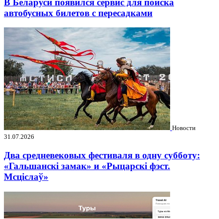
В Беларуси появился сервис для поиска
автобусных билетов с пересадками
Новости
31.07.2026
Два средневековых фестиваля в одну субботу:
«Гальшанскі замак» и «Рыцарскі фэст.
Мсціслаў»