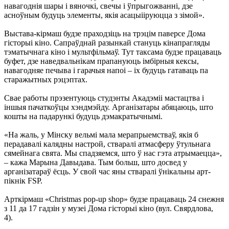
навагоднія шары і вяночкі, свечы і ўпрыгожванні, дзе
асноўным будуць элементы, якія асацыііруюцца з зімой».
Выстава-кірмаш будзе праходзіць на трэцім паверсе Дома
гісторыі кіно. Сапраўднай разынкай стануць кінапрагляды
тэматычнага кіно і мультфільмаў. Тут таксама будзе працаваць
буфет, дзе наведвальнікам прапануюць імбірныя кексы,
навагодняе печыва і гарачыя напоі – іх будуць гатаваць па
старажытных рэцэптах.
Свае работы прэзентуюць студэнты Акадэміі мастацтва і
іншыя пачаткоўцы хэндмэйду. Арганізатары абяцаюць, што
кошты на падарункі будуць дэмакратычнымі.
«На жаль, у Мінску вельмі мала мерапрыемстваў, якія б
перадавалі калядны настрой, стваралі атмасферу ўтульнага
сямейнага свята. Мы спадзяемся, што ў нас гэта атрымаецца»,
– кажа Марына Давыдава. Тым больш, што досвед у
арганізатараў ёсць. У свой час яны стваралі ўнікальны арт-
пікнік FSP.
Арткірмаш «Christmas pop-up shop» будзе працаваць 24 снежня
з 11 да 17 гадзін у музеі Дома гісторыі кіно (вул. Свярдлова,
4).