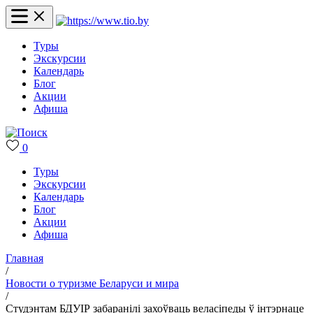
Туры
Экскурсии
Календарь
Блог
Акции
Афиша
0
Туры
Экскурсии
Календарь
Блог
Акции
Афиша
Главная
/
Новости о туризме Беларуси и мира
/
Студэнтам БДУІР забаранілі захоўваць веласіпеды ў інтэрнаце