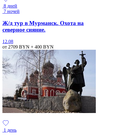
8 дней
7 ночей
Ж/д тур в Мурманск. Охота на
северное сияние.
12.08
от 2709
BYN
+ 400
BYN
1 день