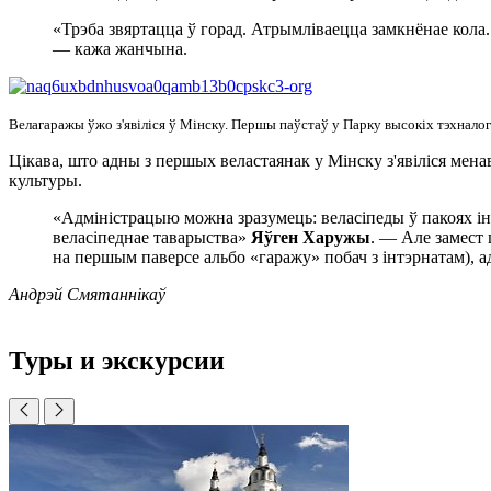
«Трэба звяртацца ў горад. Атрымліваецца замкнёнае кола.
— кажа жанчына.
Велагаражы ўжо з'явіліся ў Мінску. Першы паўстаў у Парку высокіх тэхналогій
Цікава, што адны з першых веластаянак у Мінску з'явіліся мен
культуры.
«Адміністрацыю можна зразумець: веласіпеды ў пакоях ін
веласіпеднае таварыства»
Яўген Харужы
. — Але замест
на першым паверсе альбо «гаражу» побач з інтэрнатам), 
Андрэй Смятаннікаў
Туры и экскурсии