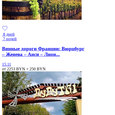
8 дней
7 ночей
Винные дороги Франции: Вюрцбург
– Женева – Анси – Лион...
15.11
от 2253
BYN
+ 250
BYN