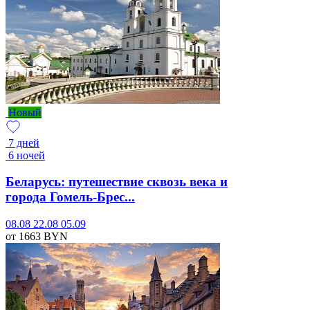
Новый
7 дней
6 ночей
Беларусь: путешествие сквозь века и
города Гомель-Брес...
08.08
22.08
05.09
от 1663
BYN