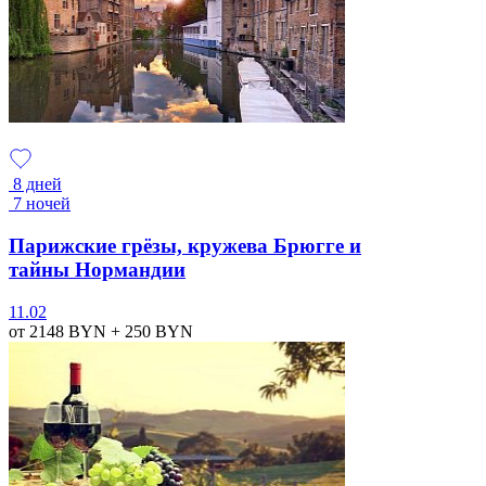
8 дней
7 ночей
Парижские грёзы, кружева Брюгге и
тайны Нормандии
11.02
от 2148
BYN
+ 250
BYN