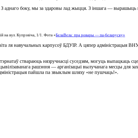
 З аднаго боку, мы за здаровы лад жыцця. З іншага — вырашыць г
 на вул. Купрэвіча, 1/1. Фота «
БелаВела: пра ровары — па-беларуску»
авіта ля навучальных карпусоў БДУІР. А цяпер адміністрацыя ВН
тэрнатаў ствараюць нязручнасці суседзям, могуць выпацкаць сце
 цывілізаванага рашэння — арганізацыі вылучанага месцы для за
адміністрацыя пайшла па звыклым шляху «не пушчаць!».