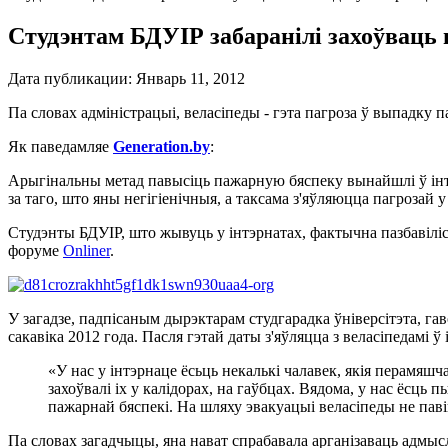
Студэнтам БДУІР забаранілі захоўваць 
Дата публикации:
Январь 11, 2012
Па словах адміністрацыі, веласіпеды - гэта пагроза ў выпадку 
Як паведамляе
Generation.by
:
Арыгінальны метад павысіць пажарную бяспеку вынайшлі ў інтэр
за таго, што яны негігіенічныя, а таксама з'яўляюцца пагрозай 
Студэнты БДУІР, што жывуць у інтэрнатах, фактычна пазбавіліс
форуме
Onliner
.
У загадзе, падпісаным дырэктарам студгарадка ўніверсітэта, га
сакавіка 2012 года. Пасля гэтай даты з'яўляцца з веласіпедамі ў
«У нас у інтэрнаце ёсьць некалькі чалавек, якія перамяш
захоўвалі іх у калідорах, на гаўбцах. Вядома, у нас ёсць 
пажарнай бяспекі. На шляху эвакуацыі веласіпеды не пав
Па словах загадчыцы, яна нават спрабавала арганізаваць адмыс