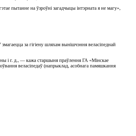
этае пытанне на ўзроўні загадчыцы інтэрната я не магу»,
У змагаецца за гігіену шляхам вынішчэння веласіпеднай
ны і г. д., — кажа старшыня праўлення ГА «Мінскае
хоўвання веласіпедаў (напрыклад, асобнага памяшкання