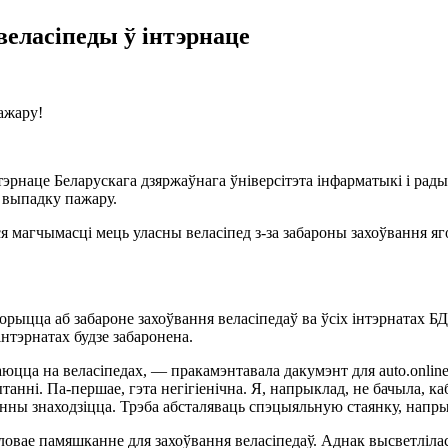
веласіпеды ў інтэрнаце
пажару!
наце Беларускага дзяржаўнага ўніверсітэта інфарматыкі і радыёэ
у выпадку пажару.
я магчымасці мець уласны веласіпед з-за забароны захоўвання я
ворыцца аб забароне захоўвання веласіпедаў ва ўсіх інтэрнатах Б
 інтэрнатах будзе забаронена.
чаюцца на веласіпедах, — пракамэнтавала дакумэнт для auto.onlin
пытанні. Па-першае, гэта негігіенічна. Я, напрыклад, не бачыла, 
інны знаходзіцца. Трэба абсталяваць спэцыяльную стаянку, напр
ловае памяшканне для захоўвання веласіпедаў. Аднак высветлілас