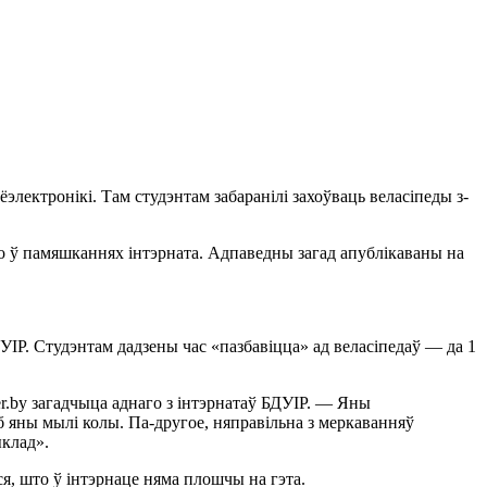
лектронікі. Там студэнтам забаранілі захоўваць веласіпеды з-
го ў памяшканнях інтэрната. Адпаведны загад апублікаваны на
ДУІР. Студэнтам дадзены час «пазбавіцца» ад веласіпедаў — да 1
er.by загадчыца аднаго з інтэрнатаў БДУІР. — Яны
каб яны мылі колы. Па-другое, няправільна з меркаванняў
ыклад».
я, што ў інтэрнаце няма плошчы на гэта.