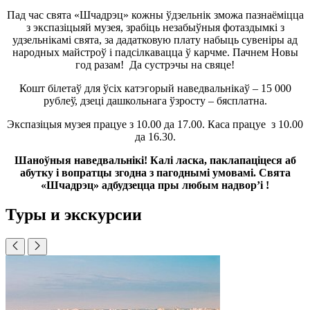
Пад час свята «Шчадрэц» кожны ўдзельнік зможа пазнаёміцца
з экспазіцыяй музея, зрабіць незабыўныя фотаздымкі з
удзельнікамі свята, за дадатковую плату набыць сувеніры ад
народных майстроў і падсілкавацца ў карчме. Пачнем Новы
год разам! Да сустрэчы на свяце!
Кошт білетаў для ўсіх катэгорый наведвальнікаў – 15 000
рублеў, дзеці дашкольнага ўзросту – бясплатна.
Экспазіцыя музея працуе з 10.00 да 17.00. Каса працуе з 10.00
да 16.30.
Шаноўныя наведвальнікі! Калі ласка, паклапаціцеся аб
абутку і вопратцы згодна з пагоднымі умовамі. Свята
«Шчадрэц» адбудзецца пры любым надвор’і !
Туры и экскурсии