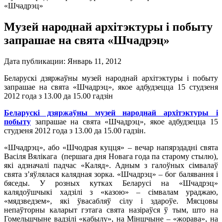
«Шчадрэц»
Музей народнай архітэктуры і побыту
запрашае на свята «Шчадрэц»
Дата публикации:
Январь 11, 2012
Беларускі дзяржаўны музей народнай архітэктуры і побыту
запрашае на свята «Шчадрэц», якое адбудзецца 15 студзеня
2012 года з 13.00 да 15.00 гадзін
Беларускі дзяржаўны музей народнай архітэктуры і
побыту
запрашае на свята «Шчадрэц», якое адбудзецца 15
студзеня 2012 года з 13.00 да 15.00 гадзін.
«Шчадрэц», або «Шчодрая куцця» – вечар напярэдадні свята
Васіля Вялікага (першага дня Новага года па старому стылю),
які адзначалі падчас «Каляд». Адным з галоўных сімвалаў
свята з’яўлялася калядная зорка. «Шчадрэц» – бог балявання і
бяседы. У розных кутках Беларусі на «Шчадрэц»
калядоўшчыкі хадзілі з «казою» – сімвалам ураджаю,
«мядзведзем», які ўвасабляў сілу і здароўе. Мясцовы
непаўторны каларыт гэтага свята назіраўся ў тым, што на
Гомельшчыне вадзілі «кабылу», на Міншчыне – «жорава», на