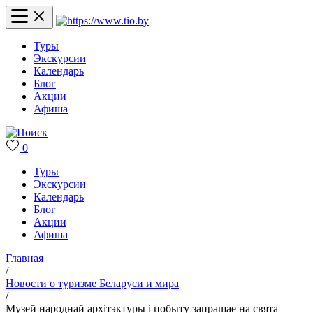
Туры
Экскурсии
Календарь
Блог
Акции
Афиша
0
Туры
Экскурсии
Календарь
Блог
Акции
Афиша
Главная
/
Новости о туризме Беларуси и мира
/
Музей народнай архітэктуры і побыту запрашае на свята