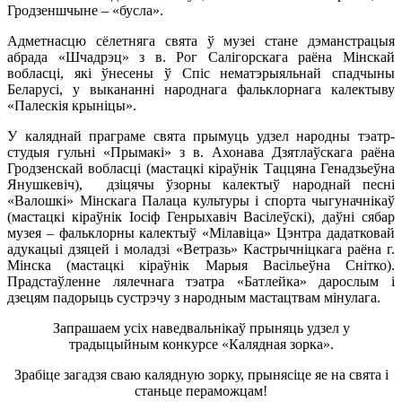
Гродзеншчыне – «бусла».
Адметнасцю сёлетняга свята ў музеі стане дэманстрацыя
абрада «Шчадрэц» з в. Рог Салігорскага раёна Мінскай
вобласці, які ўнесены ў Спіс нематэрыяльнай спадчыны
Беларусі, у выкананні народнага фальклорнага калектыву
«Палескія крыніцы».
У каляднай праграме свята прымуць удзел народны тэатр-
студыя гульні «Прымакі» з в. Ахонава Дзятлаўскага раёна
Гродзенскай вобласці (мастацкі кіраўнік Таццяна Генадзьеўна
Янушкевіч), дзіцячы ўзорны калектыў народнай песні
«Валошкі» Мінскага Палаца культуры і спорта чыгуначнікаў
(мастацкі кіраўнік Іосіф Генрыхавіч Васілеўскі), даўні сябар
музея – фальклорны калектыў «Мілавіца» Цэнтра дадатковай
адукацыі дзяцей і моладзі «Ветразь» Кастрычніцкага раёна г.
Мінска (мастацкі кіраўнік Марыя Васільеўна Снітко).
Прадстаўленне лялечнага тэатра «Батлейка» дарослым і
дзецям падорыць сустрэчу з народным мастацтвам мінулага.
Запрашаем усіх наведвальнікаў прыняць удзел у
традыцыйным конкурсе «Калядная зорка».
Зрабіце загадзя сваю калядную зорку, прынясіце яе на свята і
станьце пераможцам!