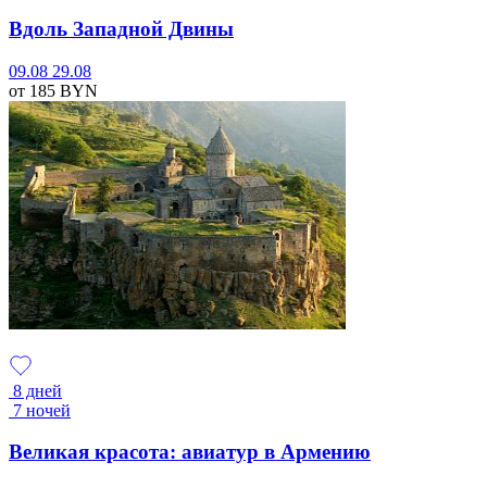
Вдоль Западной Двины
09.08
29.08
от 185
BYN
8 дней
7 ночей
Великая красота: авиатур в Армению