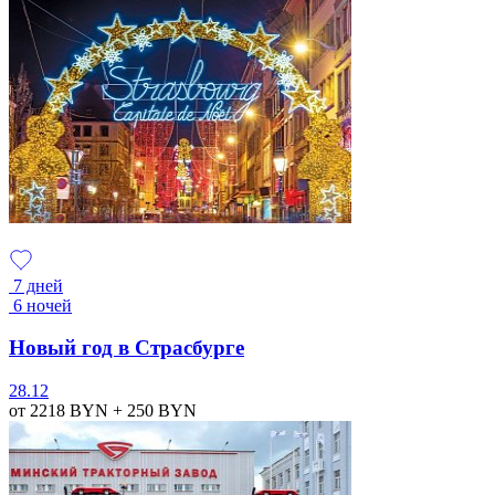
7 дней
6 ночей
Новый год в Страсбурге
28.12
от 2218
BYN
+ 250
BYN