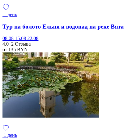
1 день
Тур на болото Ельня и водопад на реке Вята
08.08
15.08
22.08
4.0
2 Отзыва
от 135
BYN
1 день