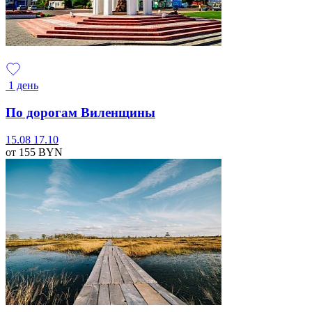
1 день
По дорогам Виленщины
15.08
17.10
от 155
BYN