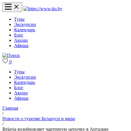
Туры
Экскурсии
Календарь
Блог
Акции
Афиша
0
Туры
Экскурсии
Календарь
Блог
Акции
Афиша
Главная
/
Новости о туризме Беларуси и мира
/
Belavia возобновляет чартерную цепочку в Анталию