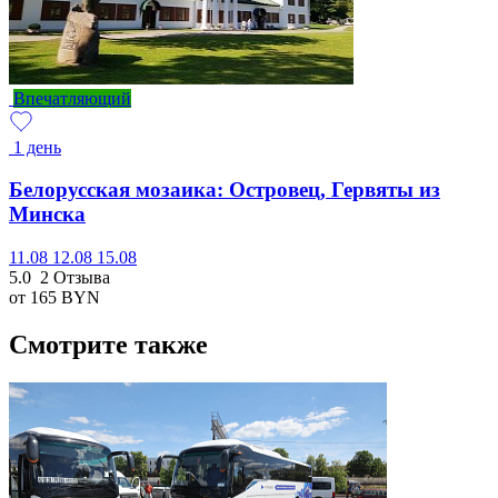
Впечатляющий
1 день
Белорусская мозаика: Островец, Гервяты из
Минска
11.08
12.08
15.08
5.0
2 Отзыва
от 165
BYN
Смотрите также