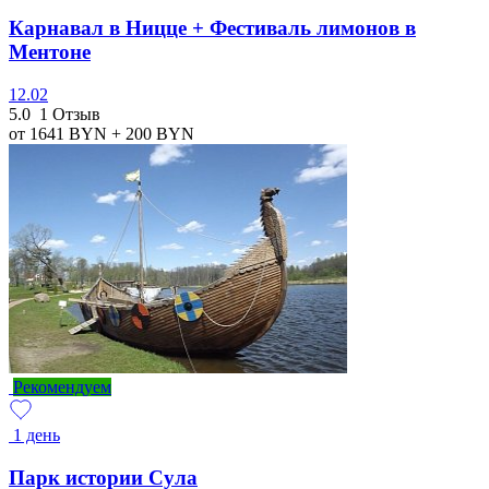
Карнавал в Ницце + Фестиваль лимонов в
Ментоне
12.02
5.0
1 Отзыв
от 1641
BYN
+ 200
BYN
Рекомендуем
1 день
Парк истории Сула