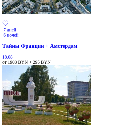
7 дней
6 ночей
Тайны Франции + Амстердам
18.08
от 1903
BYN
+ 295
BYN