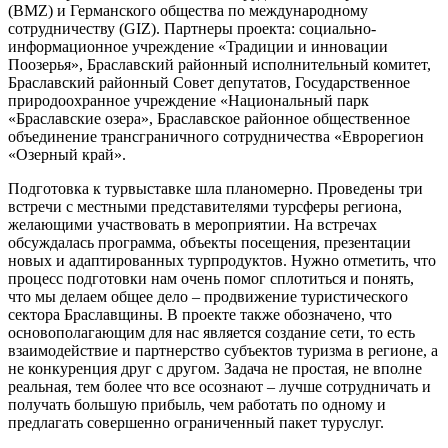
(BMZ) и Германского общества по международному
сотрудничеству (GIZ). Партнеры проекта: социально-
информационное учреждение «Традиции и инновации
Поозерья», Браславский районный исполнительный комитет,
Браславский районный Совет депутатов, Государственное
природоохранное учреждение «Национальный парк
«Браславские озера», Браславское районное общественное
объединение трансграничного сотрудничества «Еврорегион
«Озерный край».
Подготовка к турвыставке шла планомерно. Проведены три
встречи с местными представителями турсферы региона,
желающими участвовать в мероприятии. На встречах
обсуждалась программа, объекты посещения, презентации
новых и адаптированных турпродуктов. Нужно отметить, что
процесс подготовки нам очень помог сплотиться и понять,
что мы делаем общее дело – продвижение туристического
сектора Браславщины. В проекте также обозначено, что
основополагающим для нас является создание сети, то есть
взаимодействие и партнерство субъектов туризма в регионе, а
не конкуренция друг с другом. Задача не простая, не вполне
реальная, тем более что все осознают – лучше сотрудничать и
получать большую прибыль, чем работать по одному и
предлагать совершенно ограниченный пакет туруслуг.