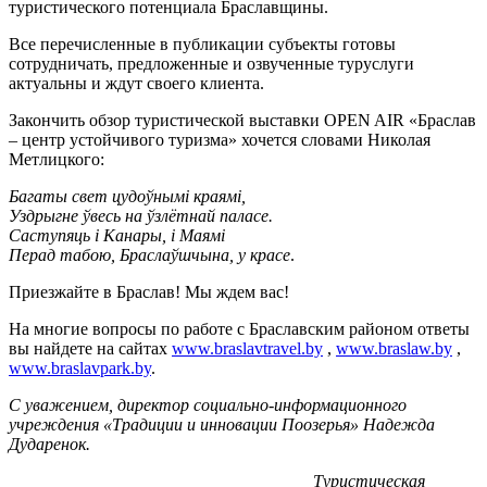
туристического потенциала Браславщины.
Все перечисленные в публикации субъекты готовы
сотрудничать, предложенные и озвученные туруслуги
актуальны и ждут своего клиента.
Закончить обзор туристической выставки OPEN AIR «Браслав
– центр устойчивого туризма» хочется словами Николая
Метлицкого:
Багаты свет цудоўнымі краямі,
Уздрыгне ўвесь на ўзлётнай паласе.
Саступяць і Канары, і Маямі
Перад табою, Браслаўшчына, у красе
.
Приезжайте в Браслав! Мы ждем вас!
На многие вопросы по работе с Браславским районом ответы
вы найдете на сайтах
www.braslavtravel.by
,
www.braslaw.by
,
www.braslavpark.by
.
С уважением, директор социально-информационного
учреждения «Традиции и инновации Поозерья» Надежда
Дударенок.
Туристическая