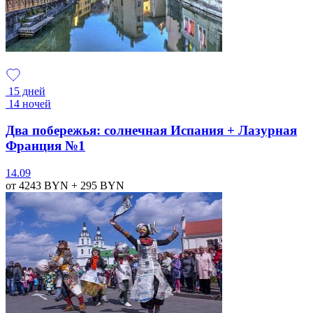
15 дней
14 ночей
Два побережья: солнечная Испания + Лазурная
Франция №1
14.09
от 4243
BYN
+ 295
BYN