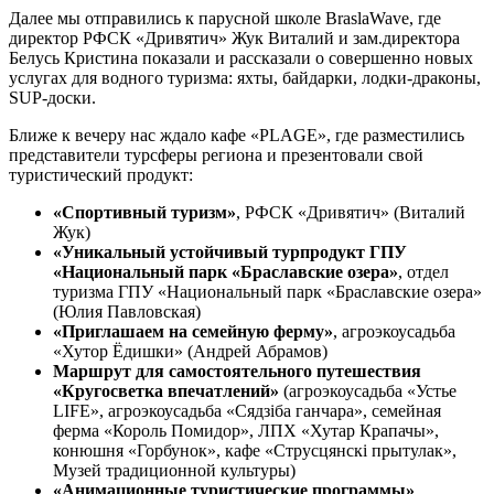
Далее мы отправились к парусной школе BraslaWave, где
директор РФСК «Дривятич» Жук Виталий и зам.директора
Белусь Кристина показали и рассказали о совершенно новых
услугах для водного туризма: яхты, байдарки, лодки-драконы,
SUP-доски.
Ближе к вечеру нас ждало кафе «PLAGE», где разместились
представители турсферы региона и презентовали свой
туристический продукт:
«Спортивный туризм»
, РФСК «Дривятич» (Виталий
Жук)
«Уникальный устойчивый турпродукт ГПУ
«Национальный парк «Браславские озера»
, отдел
туризма ГПУ «Национальный парк «Браславские озера»
(Юлия Павловская)
«Приглашаем на семейную ферму»
, агроэкоусадьба
«Хутор Ёдишки» (Андрей Абрамов)
Маршрут для самостоятельного путешествия
«Кругосветка впечатлений»
(агроэкоусадьба «Устье
LIFE», агроэкоусадьба «Сядзіба ганчара», семейная
ферма «Король Помидор», ЛПХ «Хутар Крапачы»,
конюшня «Горбунок», кафе «Струсцянскі прытулак»,
Музей традиционной культуры)
«Анимационные туристические программы»
,