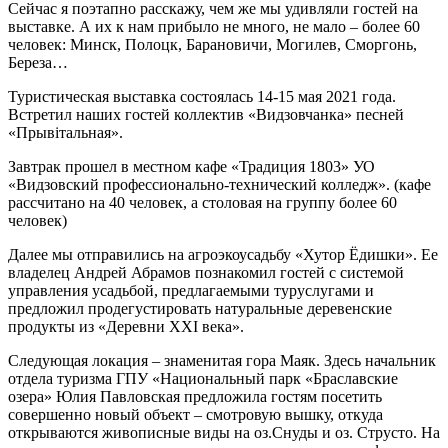
Сейчас я поэтапно расскажу, чем же мы удивляли гостей на
выставке. А их к нам прибыло не много, не мало – более 60
человек: Минск, Полоцк, Барановичи, Могилев, Сморгонь,
Береза…
Туристическая выставка состоялась 14-15 мая 2021 года.
Встретил наших гостей коллектив «Видзовчанка» песней
«Прывітальная».
Завтрак прошел в местном кафе «Традиция 1803» УО
«Видзовский профессионально-технический колледж». (кафе
рассчитано на 40 человек, а столовая на группу более 60
человек)
Далее мы отправились на агроэкоусадьбу «Хутор Ёдишки». Ее
владелец Андрей Абрамов познакомил гостей с системой
управления усадьбой, предлагаемыми туруслугами и
предложил продегустировать натуральные деревенские
продукты из «Деревни XXI века».
Следующая локация – знаменитая гора Маяк. Здесь начальник
отдела туризма ГПУ «Национальный парк «Браславские
озера» Юлия Павловская предложила гостям посетить
совершенно новый объект – смотровую вышку, откуда
открываются живописные виды на оз.Снуды и оз. Струсто. На