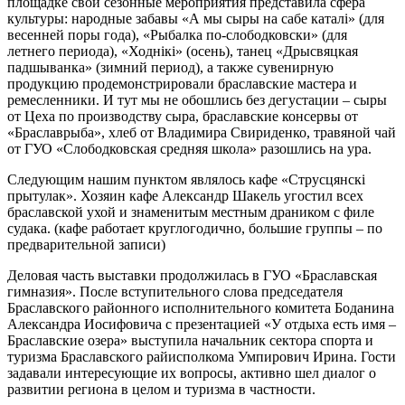
площадке свои сезонные мероприятия представила сфера
культуры: народные забавы «А мы сыры на сабе каталі» (для
весенней поры года), «Рыбалка по-слободковски» (для
летнего периода), «Ходнікі» (осень), танец «Дрысвяцкая
падшыванка» (зимний период), а также сувенирную
продукцию продемонстрировали браславские мастера и
ремесленники. И тут мы не обошлись без дегустации – сыры
от Цеха по производству сыра, браславские консервы от
«Браславрыба», хлеб от Владимира Свириденко, травяной чай
от ГУО «Слободковская средняя школа» разошлись на ура.
Следующим нашим пунктом являлось кафе «Струсцянскі
прытулак». Хозяин кафе Александр Шакель угостил всех
браславской ухой и знаменитым местным драником с филе
судака. (кафе работает круглогодично, большие группы – по
предварительной записи)
Деловая часть выставки продолжилась в ГУО «Браславская
гимназия». После вступительного слова председателя
Браславского районного исполнительного комитета Боданина
Александра Иосифовича с презентацией «У отдыха есть имя –
Браславские озера» выступила начальник сектора спорта и
туризма Браславского райисполкома Умпирович Ирина. Гости
задавали интересующие их вопросы, активно шел диалог о
развитии региона в целом и туризма в частности.