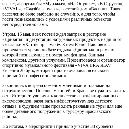
озера», агроусадьбы «Муражье», «На Опушке», «В Струсто»,
«VIVAL», «Сядзіба ганчара», гостевой дом «Васпан». Такое
расселение было выбрано не случайно, а для того, чтобы
гости познакомились с условиями различных объектов
непосредственно сами.
Утром, 15 мая, всех гостей ждал завтрак в ресторане
«Дривяты» и дегустация натуральных продуктов из дичи от
эко-лавки «Хатнія прысмакі». Затем Юлия Павловская
провела экскурсию по базе отдыха «Дривяты», в рамках
которой познакомила с номерным фондом, банным
комплексом, другими услугами. Презентовался и организатор
спортивно-музыкального фестиваля «VIVA BRASLAV»
Евгений Лабуть, который просто очаровал всех своей
харизмой и профессионализмом.
Закончилась встреча обменом мнениями и планами на
сотрудничество. По словам гостей, в Браславе нужно усилить
сеть Интернет, увеличить количество сертифицированных
экскурсоводов, развивать инфраструктуру для детского
отдыха, в будущем чаще проводить рекламные туры для еще
более детального погружения в турсферу Браславского
района.
По итогам, в мероприятии приняло участие 33 субъекта