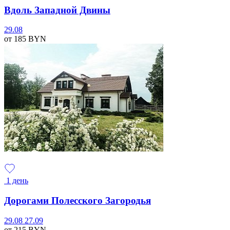
Вдоль Западной Двины
29.08
от 185
BYN
1 день
Дорогами Полесского Загородья
29.08
27.09
от 215
BYN