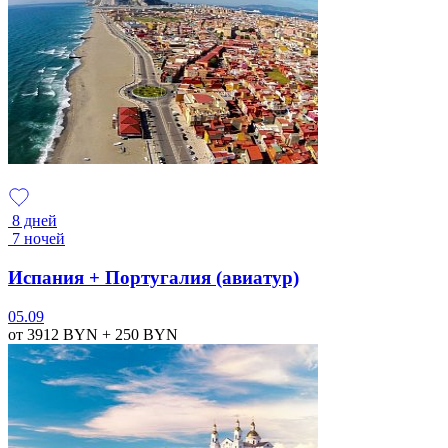
8 дней
7 ночей
Испания + Португалия (авиатур)
05.09
от 3912
BYN
+ 250
BYN