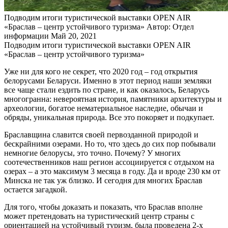
Подводим итоги туристической выставки OPEN AIR
«Браслав – центр устойчивого туризма»
Автор: Отдел
информации
Май 20, 2021
Подводим итоги туристической выставки OPEN AIR
«Браслав – центр устойчивого туризма»
Уже ни для кого не секрет, что 2020 год – год открытия
белорусами Беларуси. Именно в этот период наши земляки
все чаще стали ездить по стране, и как оказалось, Беларусь
многогранна: невероятная история, памятники архитектуры и
археологии, богатое нематериальное наследие, обычаи и
обряды, уникальная природа. Все это покоряет и подкупает.
Браславщина славится своей первозданной природой и
бескрайними озерами. Но то, что здесь до сих пор побывали
немногие белорусы, это точно. Почему? У многих
соотечественников наш регион ассоциируется с отдыхом на
озерах – а это максимум 3 месяца в году. Да и вроде 230 км от
Минска не так уж близко. И сегодня для многих Браслав
остается загадкой.
Для того, чтобы доказать и показать, что Браслав вполне
может претендовать на туристический центр страны с
ориентацией на устойчивый туризм, была проведена 2-х