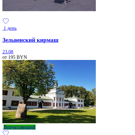
1 день
Зельвенский кирмаш
23.08
от 195
BYN
Впечатляющий