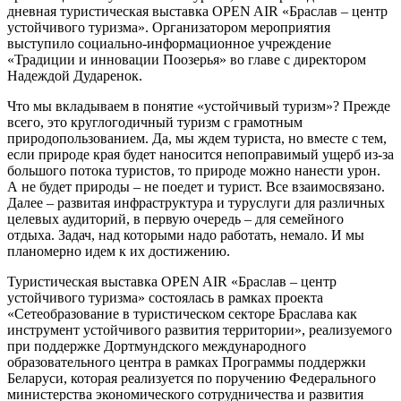
дневная туристическая выставка OPEN AIR «Браслав – центр
устойчивого туризма». Организатором мероприятия
выступило социально-информационное учреждение
«Традиции и инновации Поозерья» во главе с директором
Надеждой Дударенок.
Что мы вкладываем в понятие «устойчивый туризм»? Прежде
всего, это круглогодичный туризм с грамотным
природопользованием. Да, мы ждем туриста, но вместе с тем,
если природе края будет наносится непоправимый ущерб из-за
большого потока туристов, то природе можно нанести урон.
А не будет природы – не поедет и турист. Все взаимосвязано.
Далее – развитая инфраструктура и туруслуги для различных
целевых аудиторий, в первую очередь – для семейного
отдыха. Задач, над которыми надо работать, немало. И мы
планомерно идем к их достижению.
Туристическая выставка OPEN AIR «Браслав – центр
устойчивого туризма» состоялась в рамках проекта
«Сетеобразование в туристическом секторе Браслава как
инструмент устойчивого развития территории», реализуемого
при поддержке Дортмундского международного
образовательного центра в рамках Программы поддержки
Беларуси, которая реализуется по поручению Федерального
министерства экономического сотрудничества и развития