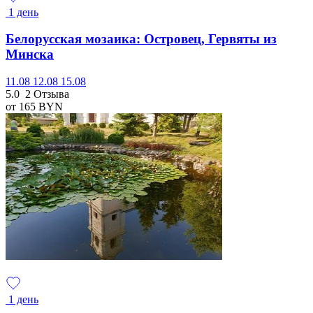
1 день
Белорусская мозаика: Островец, Гервяты из
Минска
11.08
12.08
15.08
5.0
2 Отзыва
от 165
BYN
1 день