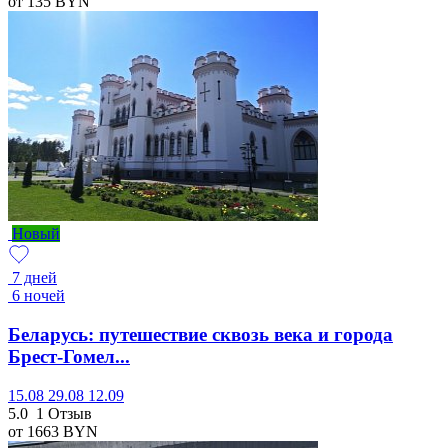
от 135
BYN
Новый
7 дней
6 ночей
Беларусь: путешествие сквозь века и города
Брест-Гомел...
15.08
29.08
12.09
5.0
1 Отзыв
от 1663
BYN