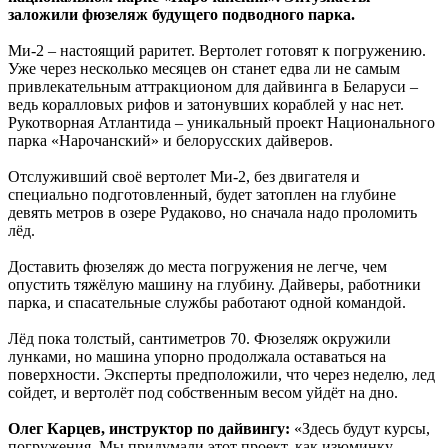
заложили фюзеляж будущего подводного парка.
Ми-2 – настоящий раритет. Вертолет готовят к погружению.
Уже через несколько месяцев он станет едва ли не самым
привлекательным аттракционом для дайвинга в Беларуси –
ведь коралловых рифов и затонувших кораблей у нас нет.
Рукотворная Атлантида – уникальный проект Национального
парка «Нарочанский» и белорусских дайверов.
Отслуживший своё вертолет Ми-2, без двигателя и
специально подготовленный, будет затоплен на глубине
девять метров в озере Рудаково, но сначала надо проломить
лёд.
Доставить фюзеляж до места погружения не легче, чем
опустить тяжёлую машину на глубину. Дайверы, работники
парка, и спасательные службы работают одной командой.
Лёд пока толстый, сантиметров 70. Фюзеляж окружили
лунками, но машина упорно продолжала оставаться на
поверхности. Эксперты предположили, что через неделю, лед
сойдет, и вертолёт под собственным весом уйдёт на дно.
Олег Карцев, инструктор по дайвингу:
«Здесь будут курсы,
погружения. Мы придумали этот проект, как изюминку.