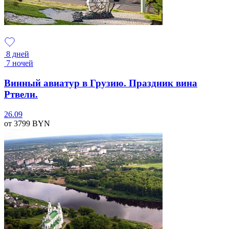
8 дней
7 ночей
Винный авиатур в Грузию. Праздник вина
Ртвели.
26.09
от 3799
BYN