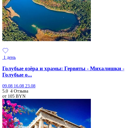
1 день
Голубые озёра и храмы: Гервяты - Михалишки -
Голубые о...
09.08
16.08
23.08
5.0
4 Отзыва
от 105
BYN