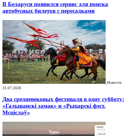
В Беларуси появился сервис для поиска
автобусных билетов с пересадками
Новости
31.07.2026
Два средневековых фестиваля в одну субботу:
«Гальшанскі замак» и «Рыцарскі фэст.
Мсціслаў»