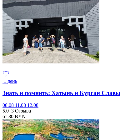
1 день
Знать и помнить: Хатынь и Курган Славы
08.08
11.08
12.08
5.0
3 Отзыва
от 80
BYN