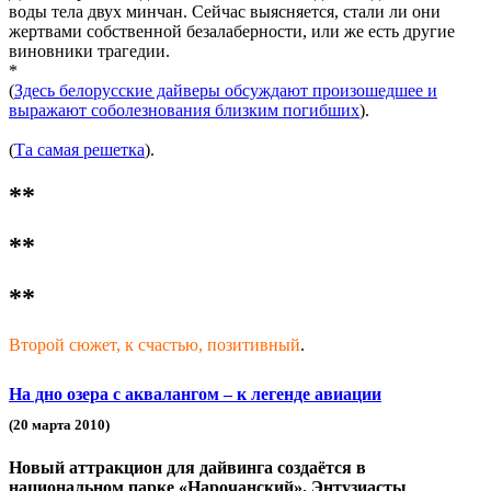
воды тела двух минчан. Сейчас выясняется, стали ли они
жертвами собственной безалаберности, или же есть другие
виновники трагедии.
*
(
Здесь белорусские дайверы обсуждают произошедшее и
выражают соболезнования близким погибших
).
(
Та самая решетка
).
**
**
**
Второй сюжет, к счастью, позитивный
.
На дно озера с аквалангом – к легенде авиации
(20 марта 2010)
Новый аттракцион для дайвинга создаётся в
национальном парке «Нарочанский». Энтузиасты