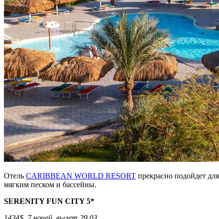
Отель
CARIBBEAN WORLD RESORT
прекрасно подойдет для 
мягким песком и бассейны.
SERENITY FUN CITY 5*
1434$, 7 ночей, вылет 29.03