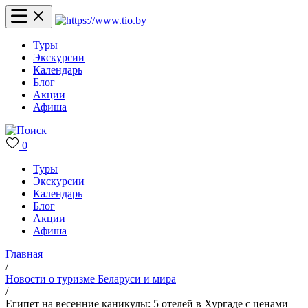
Туры
Экскурсии
Календарь
Блог
Акции
Афиша
0
Туры
Экскурсии
Календарь
Блог
Акции
Афиша
Главная
/
Новости о туризме Беларуси и мира
/
Египет на весенние каникулы: 5 отелей в Хургаде с ценами