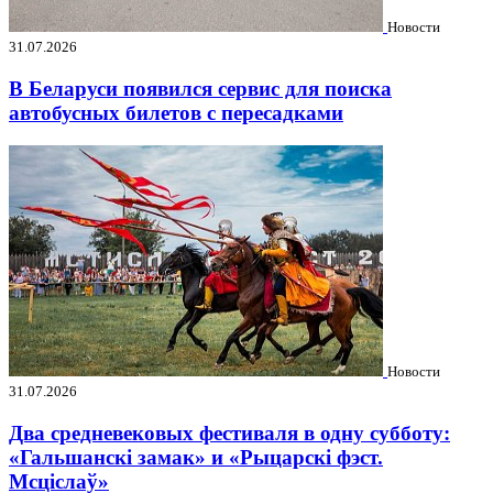
Новости
31.07.2026
В Беларуси появился сервис для поиска
автобусных билетов с пересадками
Новости
31.07.2026
Два средневековых фестиваля в одну субботу:
«Гальшанскі замак» и «Рыцарскі фэст.
Мсціслаў»