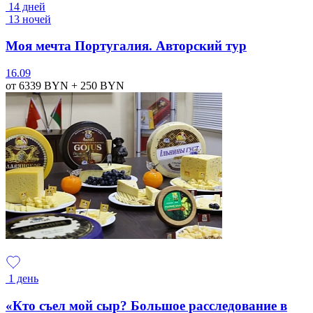
14 дней
13 ночей
Моя мечта Португалия. Авторский тур
16.09
от 6339
BYN
+ 250
BYN
1 день
«Кто съел мой сыр? Большое расследование в