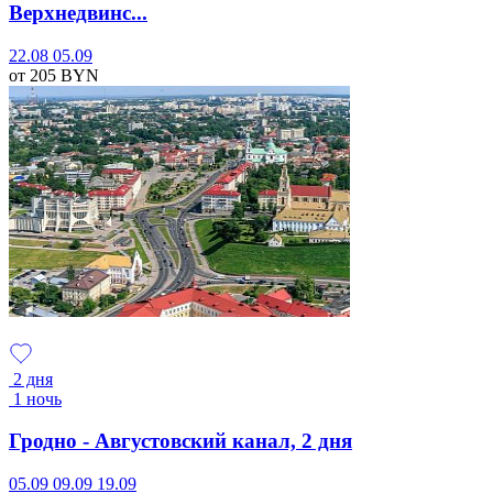
Верхнедвинс...
22.08
05.09
от 205
BYN
2 дня
1 ночь
Гродно - Августовский канал, 2 дня
05.09
09.09
19.09