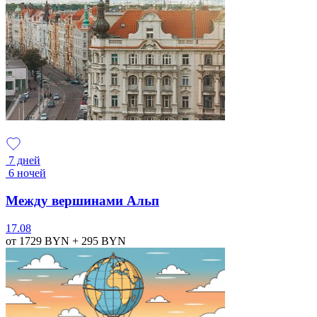
7 дней
6 ночей
Между вершинами Альп
17.08
от 1729
BYN
+ 295
BYN