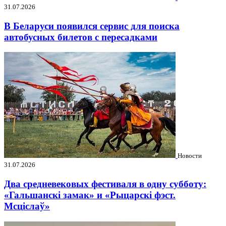
31.07.2026
В Беларуси появился сервис для поиска
автобусных билетов с пересадками
Новости
31.07.2026
Два средневековых фестиваля в одну субботу:
«Гальшанскі замак» и «Рыцарскі фэст.
Мсціслаў»