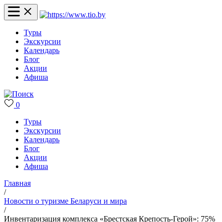
Туры
Экскурсии
Календарь
Блог
Акции
Афиша
0
Туры
Экскурсии
Календарь
Блог
Акции
Афиша
Главная
/
Новости о туризме Беларуси и мира
/
Инвентаризация комплекса «Брестская Крепость-Герой»: 75%