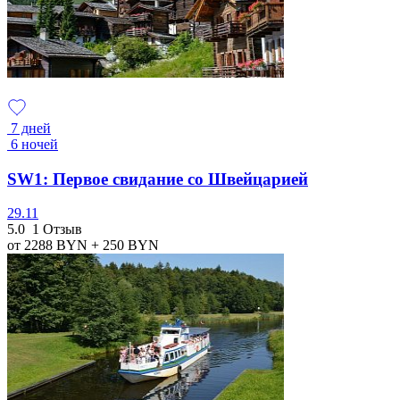
7 дней
6 ночей
SW1: Первое свидание со Швейцарией
29.11
5.0
1 Отзыв
от 2288
BYN
+ 250
BYN