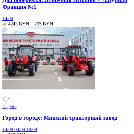
Два побережья: солнечная Испания + Лазурная
Франция №1
14.09
от 4243
BYN
+ 295
BYN
1 день
Город в городе: Минский тракторный завод
14.08
04.09
18.09