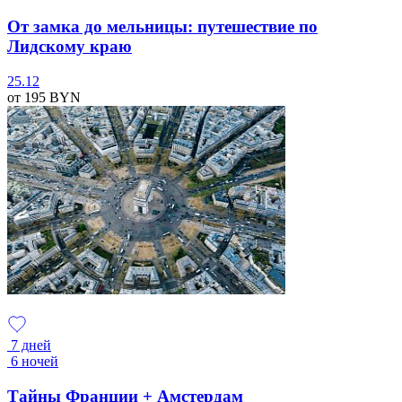
От замка до мельницы: путешествие по
Лидскому краю
25.12
от 195
BYN
7 дней
6 ночей
Тайны Франции + Амстердам