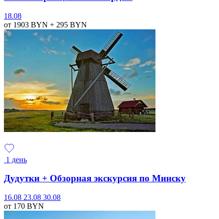
18.08
от 1903
BYN
+ 295
BYN
1 день
Дудутки + Обзорная экскурсия по Минску
16.08
23.08
30.08
от 170
BYN