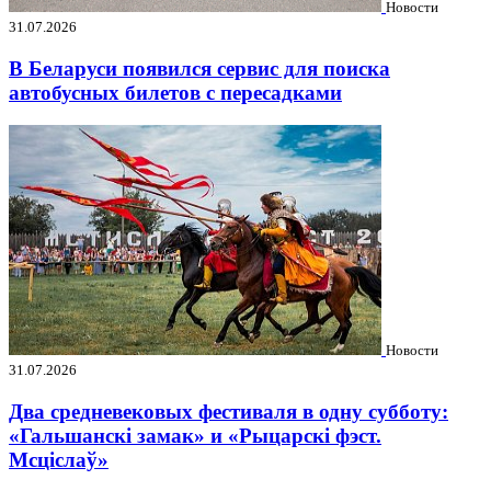
Новости
31.07.2026
В Беларуси появился сервис для поиска
автобусных билетов с пересадками
Новости
31.07.2026
Два средневековых фестиваля в одну субботу:
«Гальшанскі замак» и «Рыцарскі фэст.
Мсціслаў»