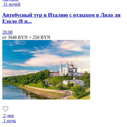
11 ночей
Автобусный тур в Италию с отдыхом в Лидо ди
Езоло (8 н...
28.08
от 3948
BYN
+ 250
BYN
2 дня
1 ночь