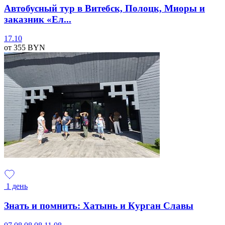
Автобусный тур в Витебск, Полоцк, Миоры и
заказник «Ел...
17.10
от 355
BYN
1 день
Знать и помнить: Хатынь и Курган Славы