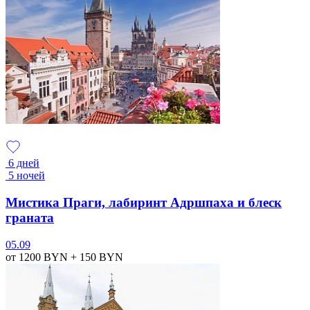
6 дней
5 ночей
Мистика Праги, лабиринт Адршпаха и блеск
граната
05.09
от 1200
BYN
+ 150
BYN