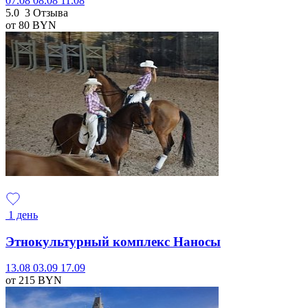
07.08
08.08
11.08
5.0
3 Отзыва
от 80
BYN
1 день
Этнокультурный комплекс Наносы
13.08
03.09
17.09
от 215
BYN