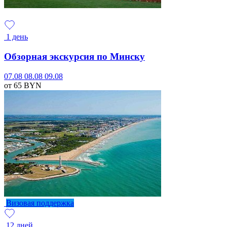
1 день
Обзорная экскурсия по Минску
07.08
08.08
09.08
от 65
BYN
Визовая поддержка
12 дней