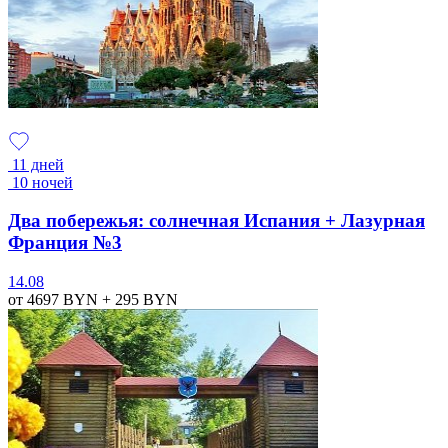
11 дней
10 ночей
Два побережья: солнечная Испания + Лазурная
Франция №3
14.08
от 4697
BYN
+ 295
BYN