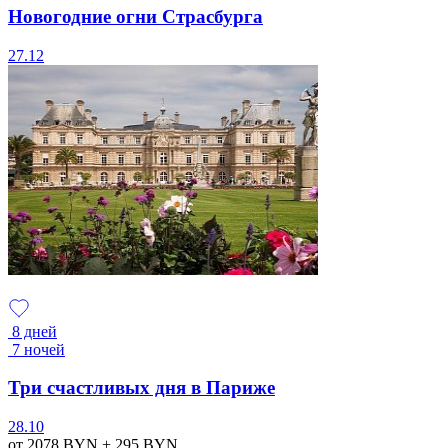
Новогодние огни Страсбурга
27.12
8 дней
7 ночей
Три счастливых дня в Париже
28.10
от 2078
BYN
+ 295
BYN