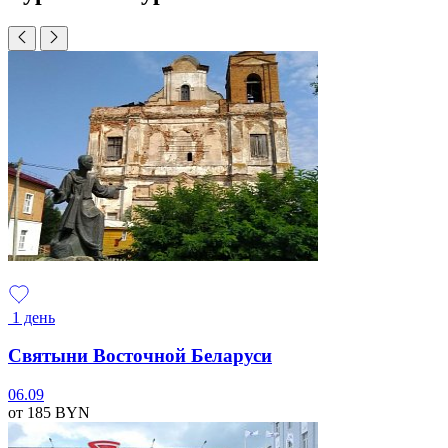
1 день
Святыни Восточной Беларуси
06.09
от 185
BYN