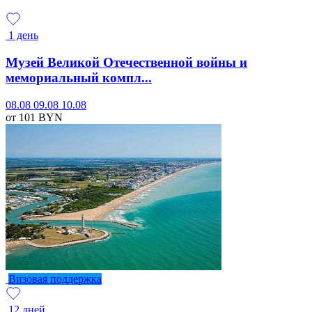
1 день
Музей Великой Отечественной войны и
мемориальный компл...
08.08
09.08
10.08
от 101
BYN
Визовая поддержка
12 дней