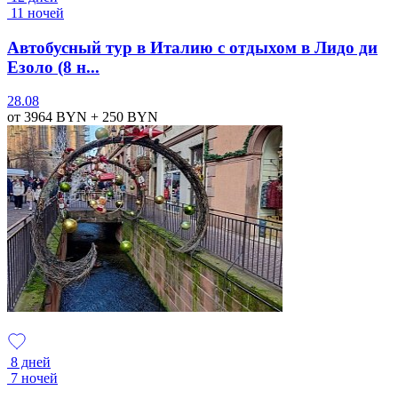
11 ночей
Автобусный тур в Италию с отдыхом в Лидо ди
Езоло (8 н...
28.08
от 3964
BYN
+ 250
BYN
8 дней
7 ночей