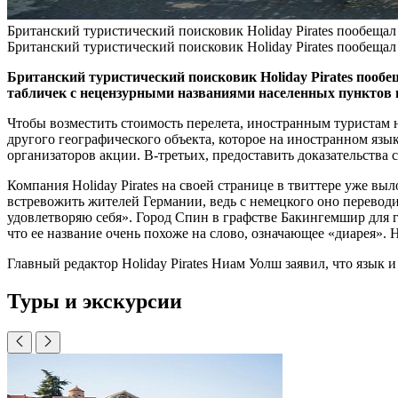
Британский туристический поисковик Holiday Pirates пообеща
Британский туристический поисковик Holiday Pirates пообеща
Британский туристический поисковик Holiday Pirates пооб
табличек с нецензурными названиями населенных пунктов 
Чтобы возместить стоимость перелета, иностранным туристам н
другого географического объекта, которое на иностранном язы
организаторов акции. В-третьих, предоставить доказательства
Компания Holiday Pirates на своей странице в твиттере уже 
встревожить жителей Германии, ведь с немецкого оно перевод
удовлетворяю себя». Город Спин в графстве Бакингемшир для г
что ее название очень похоже на слово, означающее «диарея». 
Главный редактор Holiday Pirates Ниам Уолш заявил, что язык и
Туры и экскурсии