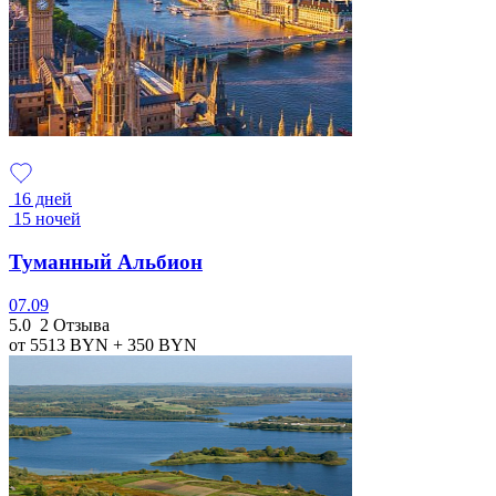
16 дней
15 ночей
Туманный Альбион
07.09
5.0
2 Отзыва
от 5513
BYN
+ 350
BYN