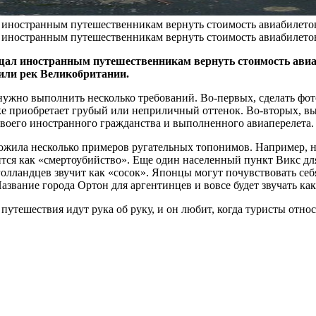
л иностранным путешественникам вернуть стоимость авиабилето
л иностранным путешественникам вернуть стоимость авиабилето
ещал иностранным путешественникам вернуть стоимость авиа
или рек Великобритании.
ужно выполнить несколько требований. Во-первых, сделать фото
ке приобретает грубый или неприличный оттенок. Во-вторых, вы
 своего иностранного гражданства и выполненного авиаперелета.
выложила несколько примеров ругательных топонимов. Например,
ится как «смертоубийство». Еще один населенный пункт Викс д
олландцев звучит как «сосок». Японцы могут почувствовать себя
Название города Ортон для аргентинцев и вовсе будет звучать ка
 путешествия идут рука об руку, и он любит, когда туристы отно