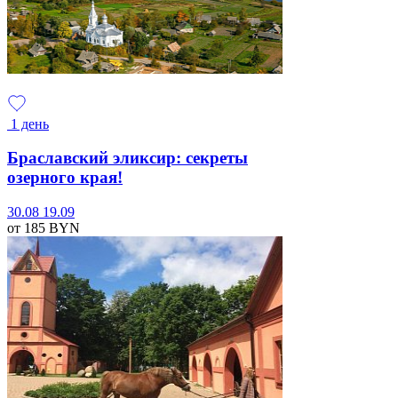
1 день
Браславский эликсир: секреты
озерного края!
30.08
19.09
от 185
BYN