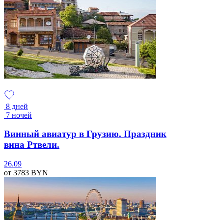
8 дней
7 ночей
Винный авиатур в Грузию. Праздник
вина Ртвели.
26.09
от 3783
BYN