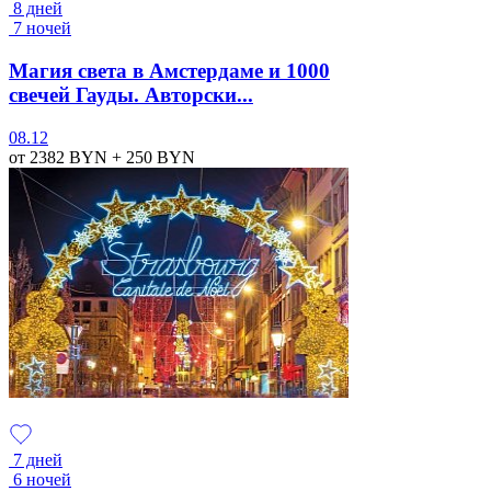
8 дней
7 ночей
Магия света в Амстердаме и 1000
свечей Гауды. Авторски...
08.12
от 2382
BYN
+ 250
BYN
7 дней
6 ночей