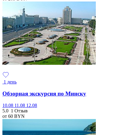
1 день
Обзорная экскурсия по Минску
10.08
11.08
12.08
5.0
1 Отзыв
от 60
BYN