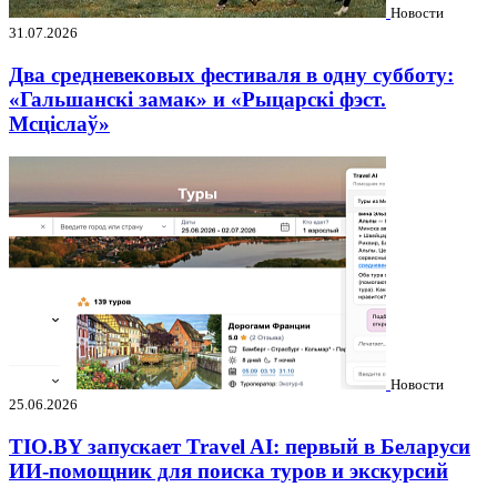
Новости
31.07.2026
Два средневековых фестиваля в одну субботу:
«Гальшанскі замак» и «Рыцарскі фэст.
Мсціслаў»
Новости
25.06.2026
TIO.BY запускает Travel AI: первый в Беларуси
ИИ-помощник для поиска туров и экскурсий