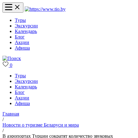
Туры
Экскурсии
Календарь
Блог
Акции
Афиша
0
Туры
Экскурсии
Календарь
Блог
Акции
Афиша
Главная
/
Новости о туризме Беларуси и мира
/
В аэропортах Турции сократят количество звуковых