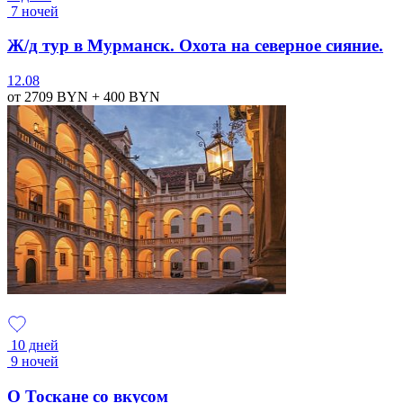
7 ночей
Ж/д тур в Мурманск. Охота на северное сияние.
12.08
от 2709
BYN
+ 400
BYN
10 дней
9 ночей
О Тоскане со вкусом