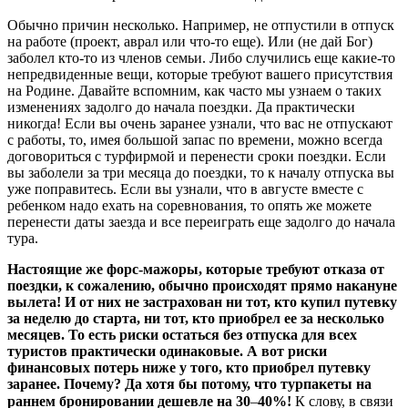
Обычно причин несколько. Например, не отпустили в отпуск
на работе (проект, аврал или что-то еще). Или (не дай Бог)
заболел кто-то из членов семьи. Либо случились еще какие-то
непредвиденные вещи, которые требуют вашего присутствия
на Родине. Давайте вспомним, как часто мы узнаем о таких
изменениях задолго до начала поездки. Да практически
никогда! Если вы очень заранее узнали, что вас не отпускают
с работы, то, имея большой запас по времени, можно всегда
договориться с турфирмой и перенести сроки поездки. Если
вы заболели за три месяца до поездки, то к началу отпуска вы
уже поправитесь. Если вы узнали, что в августе вместе с
ребенком надо ехать на соревнования, то опять же можете
перенести даты заезда и все переиграть еще задолго до начала
тура.
Настоящие же форс-мажоры, которые требуют отказа от
поездки, к сожалению, обычно происходят прямо накануне
вылета! И от них не застрахован ни тот, кто купил путевку
за неделю до старта, ни тот, кто приобрел ее за несколько
месяцев. То есть риски остаться без отпуска для всех
туристов практически одинаковые. А вот риски
финансовых потерь ниже у того, кто приобрел путевку
заранее. Почему? Да хотя бы потому, что турпакеты на
раннем бронировании дешевле на 30
–
40%!
К слову, в связи