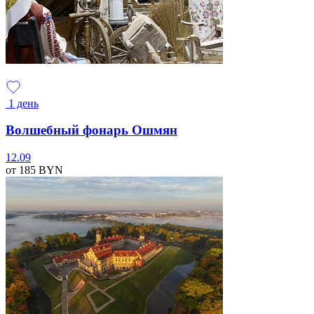
1 день
Волшебный фонарь Ошмян
12.09
от 185
BYN