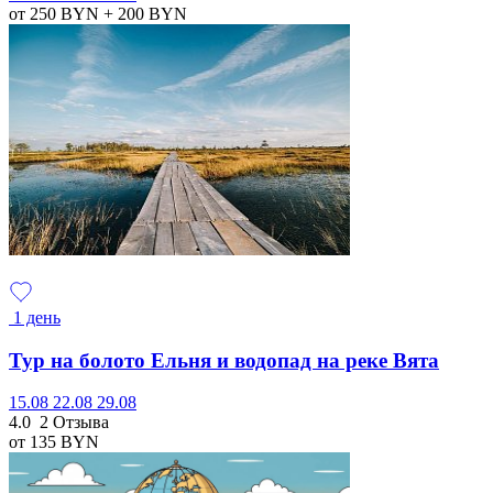
от 250
BYN
+ 200
BYN
1 день
Тур на болото Ельня и водопад на реке Вята
15.08
22.08
29.08
4.0
2 Отзыва
от 135
BYN