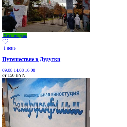
Хит продаж
1 день
Путешествие в Дудутки
09.08
14.08
16.08
от 150
BYN