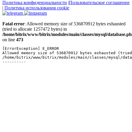
Политика конфиденциальности
|
Пользовательское соглашение
|
Политика использования cookie
Fatal error
: Allowed memory size of 536870912 bytes exhausted
(tried to allocate 1257472 bytes) in
/home/bitrix/www/bitrix/modules/main/classes/mysql/database.p
on line
473
[ErrorException] E_ERROR

Allowed memory size of 536870912 bytes exhausted (tried
/home/bitrix/www/bitrix/modules/main/classes/mysql/data