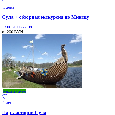
1 день
Сула + обзорная экскурсия по Минску
13.08
20.08
27.08
от 200
BYN
Рекомендуем
1 день
Парк истории Сула