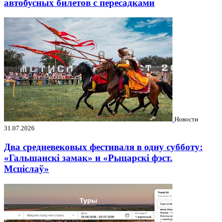
автобусных билетов с пересадками
Новости
31.07.2026
Два средневековых фестиваля в одну субботу:
«Гальшанскі замак» и «Рыцарскі фэст.
Мсціслаў»