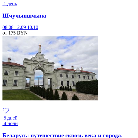
1 день
Шчучыншчына
08.08
12.09
10.10
от 175
BYN
5 дней
4 ночи
Беларусь: путешествие сквозь века и города.