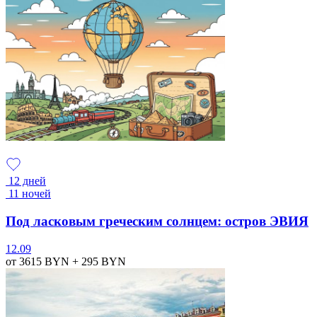
12 дней
11 ночей
Под ласковым греческим солнцем: остров ЭВИЯ
12.09
от 3615
BYN
+ 295
BYN