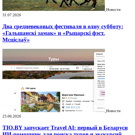
Новости
31.07.2026
Два средневековых фестиваля в одну субботу:
«Гальшанскі замак» и «Рыцарскі фэст.
Мсціслаў»
Новости
25.06.2026
TIO.BY запускает Travel AI: первый в Беларуси
ИИ-помощник для поиска туров и экскурсий