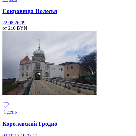
Сокровища Полесья
22.08
26.09
от 210
BYN
1 день
Королевский Гродно
03.10
17.10
07.11