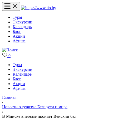
Туры
Экскурсии
Календарь
Блог
Акции
Афиша
0
Туры
Экскурсии
Календарь
Блог
Акции
Афиша
Главная
/
Новости о туризме Беларуси и мира
/
В Минске впервые пройдет Венский бал