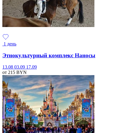
1 день
Этнокультурный комплекс Наносы
13.08
03.09
17.09
от 215
BYN