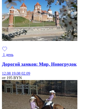
1 день
Дорогой замков: Мир, Новогрудок
12.08
19.08
02.09
от 195
BYN