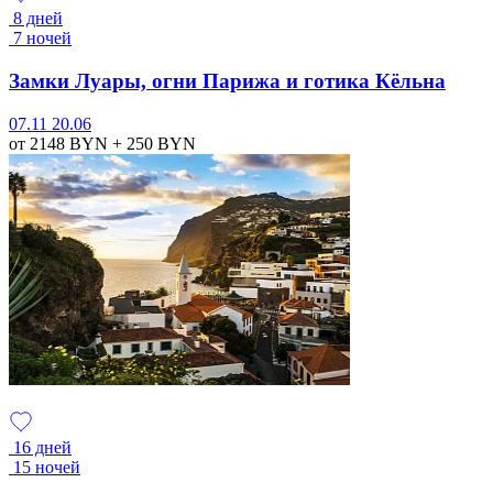
8 дней
7 ночей
Замки Луары, огни Парижа и готика Кёльна
07.11
20.06
от 2148
BYN
+ 250
BYN
16 дней
15 ночей