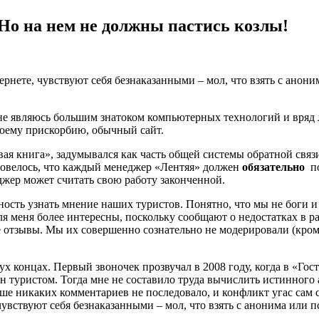
 Но на нем не должны пастись козлы!
ете, чувствуют себя безнаказанными – мол, что взять с анонима
к, не являюсь большим знатоком компьютерных технологий и вряд
моему прискорбию, обычный сайт.
евая книга», задумывался как часть общей системы обратной свя
 повелось, что каждый менеджер «Лентяя» должен
обязательно
по
джер может считать свою работу законченной.
сть узнать мнение наших туристов. Понятно, что мы не боги и н
я меня более интересны, поскольку сообщают о недостатках в ра
е отзывы. Мы их совершенно сознательно не модерировали (кром
ух концах. Первый звоночек прозвучал в 2008 году, когда в «Го
туристом. Тогда мне не составило труда вычислить истинного а
е никаких комментариев не последовало, и конфликт угас сам с
вствуют себя безнаказанными – мол, что взять с анонима или пс