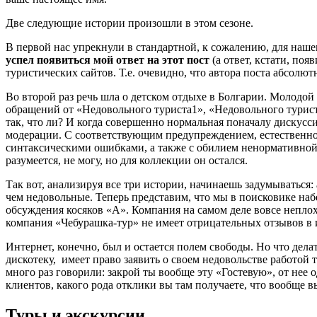
Две следующие истории произошли в этом сезоне.
В первой нас упрекнули в стандартной, к сожалению, для наше
успел появиться мой ответ на этот пост
(а ответ, кстати, поя
туристических сайтов. Т.е. очевидно, что автора поста абсолют
Во второй раз речь шла о детском отдыхе в Болгарии. Молодой 
обращений от «Недовольного туриста1», «Недовольного туриста2
так, что ли? И когда совершенно нормальная поначалу дискусс
модерации. С соответствующим предупреждением, естественно
синтаксическими ошибками, а также с обилием ненормативной 
разумеется, не могу, но для коллекции он остался.
Так вот, анализируя все три истории, начинаешь задумываться:
чем недовольные. Теперь представим, что мы в поисковике на
обсуждения косяков «А». Компания на самом деле вовсе неплоха
компания «Чебурашка-тур» не имеет отрицательных отзывов в и
Интернет, конечно, был и остается полем свободы. Но что дела
дискотеку, имеет право заявить о своем недовольстве работой 
много раз говорили: закрой ты вообще эту «Гостевую», от нее 
клиентов, какого рода отклики вы там получаете, что вообще 
Туры и экскурсии