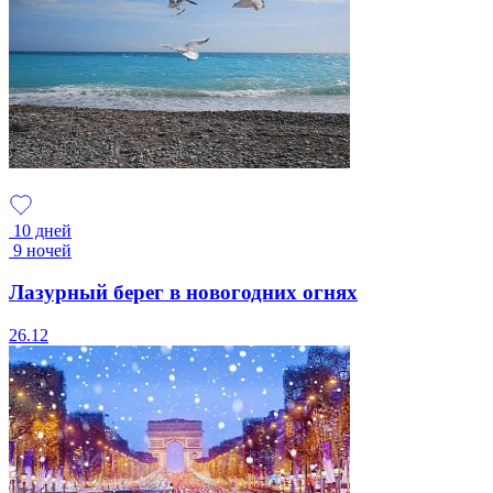
10 дней
9 ночей
Лазурный берег в новогодних огнях
26.12