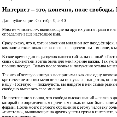
Интернет – это, конечно, поле свободы.
Дата публикации:
Сентябрь 9, 2010
Многие «писатели», выливающие на других ушаты грязи в интерн
определить ваше настоящее имя.
Сразу скажу, что я, хоть и закончил миллион лет назад физфа
компании тоже никак не назовешь навороченным – вполне, к 
В свое время один из разделов нашего сайта, названный «Гост
связь с клиентами всегда была для меня крайне важна. Так уж
прошла поездка. Только после звонка и получения отзыва мене
Так что «Гостевую книгу» я воспринимал как еще одну возможно
критические отзывы меня никогда не пугали – напротив, они дл
нашу «Гостевую» – пожалуйста, вы найдете в ней самые разны
свободно высказать свое мнение.
Но постепенно я понял, что свобода высказываний – палка о дв
который по определенным причинам никак не мог быть написан 
фирмы. После моего прямого обращения к этому человеку больш
«писатели», выливающие на других ушаты грязи в интернете, чу
ваше настоящее имя.