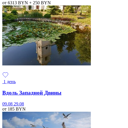
от 6313
BYN
+ 250
BYN
1 день
Вдоль Западной Двины
09.08
29.08
от 185
BYN