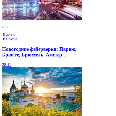
9 дней
8 ночей
Новогодние фейерверки: Париж,
Брюгге, Брюссель, Амстер...
28.12