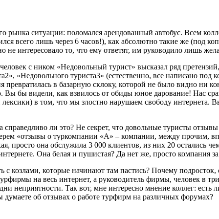
го рынка ситуации: поломался арендованный автобус. Всем колл
вился всего лишь через 6 часов!), как абсолютно такие же (под
но не интересовало то, что ему ответят, им руководило лишь жел
человек с ником «Недовольный турист» высказал ряд претензий, 
», «Недовольного туриста3» (естественно, все написано под коп
ия превратилась в базарную склоку, которой не было видно ни 
. Вы бы видели, как взвилось от обиды юное дарование! Нас с
лексики) в том, что мы злостно нарушаем свободу интернета. В
 а справедливо ли это? Не секрет, что довольные туристы отзывы
берем «отзывы о туркомпании «А» – компании, между прочим, в
я, просто она обслужила 3 000 клиентов, из них 20 остались че
нтернете. Она белая и пушистая? Да нет же, просто компания за
ть с козлами, которые начинают там пастись? Почему подросток,
турфирмы на весь интернет, а руководитель фирмы, человек в тр
одни неприятности. Так вот, мне интересно мнение коллег: есть 
вы думаете об отзывах о работе турфирм на различных форумах?