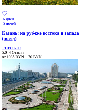
6 дней
5 ночей
Казань: на рубеже востока и запада
(поезд)
19.08
16.09
5.0
4 Отзыва
от 1085
BYN
+ 70
BYN