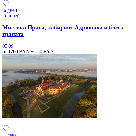
6 дней
5 ночей
Мистика Праги, лабиринт Адршпаха и блеск
граната
05.09
от 1200
BYN
+ 150
BYN
1 день