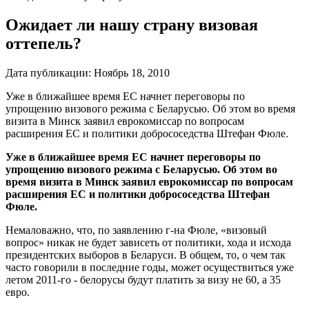
Ожидает ли нашу страну визовая
оттепель?
Дата публикации:
Ноябрь 18, 2010
Уже в ближайшее время ЕС начнет переговоры по
упрощению визового режима с Беларусью. Об этом во время
визита в Минск заявил еврокомиссар по во­просам
расширения ЕС и политики добросо­седства Штефан Фюле.
Уже в ближайшее время ЕС начнет переговоры по
упрощению визового режима с Беларусью. Об этом во
время визита в Минск заявил еврокомиссар по во­просам
расширения ЕС и политики добросо­седства Штефан
Фюле.
Немаловажно, что, по заявлению г-на Фюле, «визо­вый
вопрос» никак не будет зависеть от политики, хода и исхода
президентских выборов в Беларуси. В общем, то, о чем так
часто говорили в последние годы, мо­жет осуществиться уже
летом 2011-го - белорусы будут платить за визу не 60, а 35
евро.