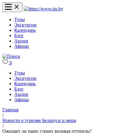
Туры
Экскурсии
Календарь
Блог
Акции
Афиша
0
Туры
Экскурсии
Календарь
Блог
Акции
Афиша
Главная
/
Новости о туризме Беларуси и мира
/
Ожидает ли нашу страну визовая оттепель?