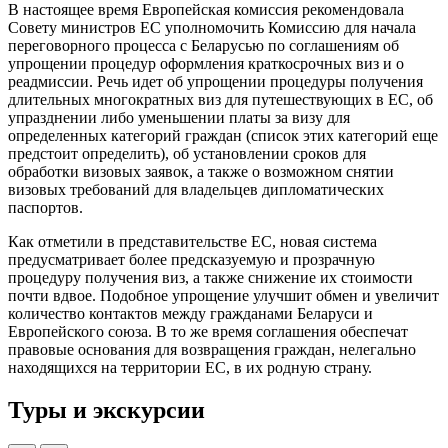
В настоящее время Европейская комиссия рекомен­довала
Совету министров ЕС уполномочить Комиссию для начала
переговорного процесса с Беларусью по со­глашениям об
упрощении процедур оформления кра­ткосрочных виз и о
реадмиссии. Речь идет об упроще­нии процедуры получения
длительных многократных виз для путешествующих в ЕС, об
упразднении либо уменьшении платы за визу для
определенных кате­горий граждан (список этих категорий еще
предстоит определить), об установлении сроков для
обработки визовых заявок, а также о возможном снятии
визовых требований для владельцев дипломатических
паспор­тов.
Как отметили в представительстве ЕС, новая система
предусматривает более предсказуемую и прозрачную
процедуру получения виз, а также снижение их стои­мости
почти вдвое. Подобное упрощение улучшит об­мен и увеличит
количество контактов между гражда­нами Беларуси и
Европейского союза. В то же время соглашения обеспечат
правовые основания для воз­вращения граждан, нелегально
находящихся на тер­ритории ЕС, в их родную страну.
Туры и экскурсии