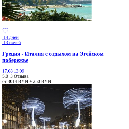
14 дней
13 ночей
Греция - Италия с отдыхом на Эгейском
побережье
17.08
13.09
5.0
3 Отзыва
от 3014
BYN
+ 250
BYN