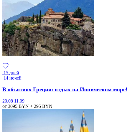
15 дней
14 ночей
В объятиях Греции: отдых на Ионическом море!
20.08
11.09
от 3095
BYN
+ 295
BYN