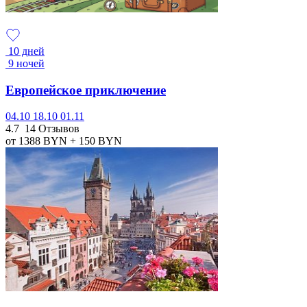
10 дней
9 ночей
Европейское приключение
04.10
18.10
01.11
4.7
14 Отзывов
от 1388
BYN
+ 150
BYN