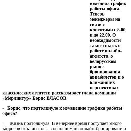
изме­нила график
работы офиса.
Теперь
менеджеры на
связи с
клиентами с 8.00
и до 22.00. О
необходимо­сти
такого шага, о
работе онлайн-
агентств, о
белорус­ском
рынке
бронирования
авиабилетов и о
ближайших
перспективах
классических агентств рассказывает глава компании
«Мерлинтур» Борис ВЛАСОВ.
-
Борис, что подтолкнуло к из­менению графика работы
офи­са?
- Жизнь подтолкнула. В вечер­нее время поступает много
запро­сов от клиентов - в основном по онлайн-бронированию