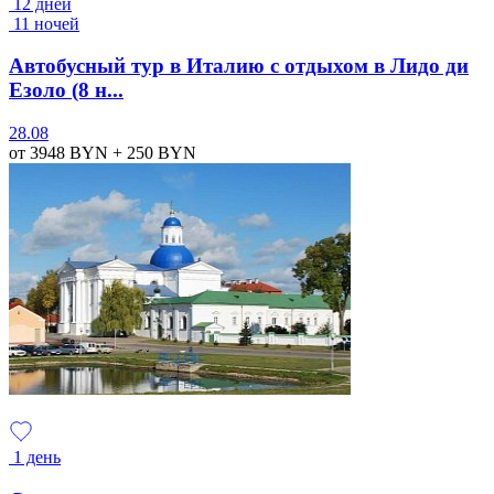
12 дней
11 ночей
Автобусный тур в Италию с отдыхом в Лидо ди
Езоло (8 н...
28.08
от 3948
BYN
+ 250
BYN
1 день