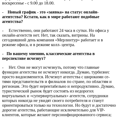
воскресенье - с 9.00 до 18.00.
-
Новый график - это «заяв­ка» на статус онлайн-
агентства? Кстати, как в мире работают по­добные
агентства?
- Естественно, они работают 24 часа в сутки. Но офиса у
онлайн-агентств нет. Нет, так сказать, ви­трины. На
сегодняшний день ком­пания «Мерлинтур» работает и в
режиме офиса, и в режиме колл- центра.
-
По вашему мнению, класси­ческие агентства в
перспективе исчезнут?
- Нет. Они не могут исчезнуть, потому что главные
функции агент­ства не исчезнут никогда. Думаю, турбизнес
просто видоизменится. Исчезнут агентства с широкими се­
тями представительств и филиалов по стране, по областям и
регионам. Это будет нерентабельно и непро­дуктивно. Думаю,
туристический рынок будет состоять из недорогих
виртуальных и «супервиртуальных» агентств, сотрудники
которых ни­когда не увидят своего потребите­ля и станут
ориентироваться только на технологии. Но будут и достаточ­но
дорогие агентства, работающие исключительно для VIP-
клиентов, которые желают персонифициро­ванного сервиса;