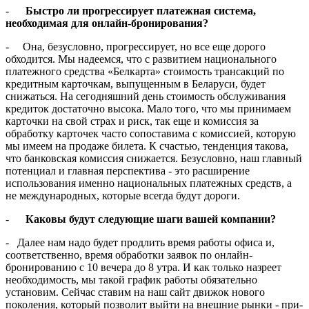
-
Быстро ли прогрессирует платежная система,
необходи­мая для онлайн-бронирования?
- Она, безусловно, прогресси­рует, но все еще дорого
обходит­ся. Мы надеемся, что с развитием национального
платежного сред­ства «Белкарта» стоимость транс­акций по
кредитным карточкам, выпущенным в Беларуси, будет
снижаться. На сегодняшний день стоимость обслуживания
кредиток достаточно высока. Мало того, что мы принимаем
карточки на свой страх и риск, так еще и комиссия за
обработку карточек часто сопо­ставима с комиссией, которую
мы имеем на продаже билета. К сча­стью, тенденция такова,
что бан­ковская комиссия снижается. Без­условно, наш главный
потенциал и главная перспектива - это расши­рение
использования именно на­циональных платежных средств, а
не международных, которые всег­да будут дороги.
-
Каковы будут следующие шаги вашей компании?
- Далее нам надо будет продлить время работы офиса и,
соответ­ственно, время обработки заявок по онлайн-
бронированию с 10 ве­чера до 8 утра. И как только назре­ет
необходимость, мы такой график работы обязательно
установим. Сейчас ставим на наш сайт движок нового
поколения, который позво­лит выйти на внешние рынки - при­