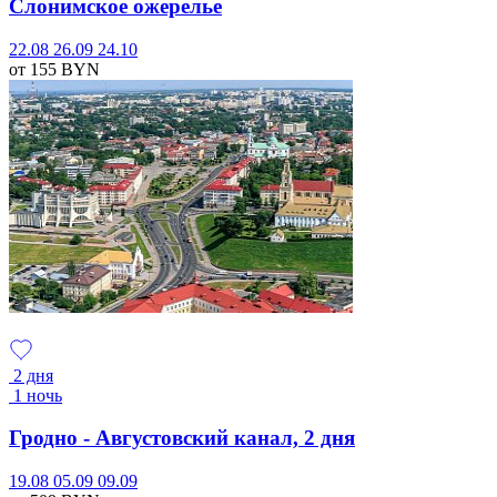
Слонимское ожерелье
22.08
26.09
24.10
от 155
BYN
2 дня
1 ночь
Гродно - Августовский канал, 2 дня
19.08
05.09
09.09