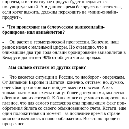
впрочем, и в этом случае продукт будет предлагаться
полувиртуальный. А в данное вре­мя белорусские агентства,
если хотят выжить, должны переходить на «мини-онлайн-
продукт».
-
Что происходит на белорус­ском рынкеонлайн-
бронирова- ния авиабилетов?
- Он растет в геометрической прогрессии. Конечно, наш
рынок начал с маленькой цифры. Но оче­видно, что в
ближайшие два-три года онлайн-бронирование авиа­билетов в
Беларуси достигнет 90% от общего числа продаж.
-
Мы сильно отстаем от дру­гих стран?
- Что касается ситуации в Рос­сии, то наоборот - опережаем.
От Западной Европы и Штатов, конечно, отстаем, но, думаю,
очень быстро догоним и пойдем вместе со всеми. А как
только платежные схемы станут более доступными, мы легко
обгоним наших соседей. К банкам все еще много вопросов, но
главное, что для самого пасса­жира стал привычным факт при­
обретения билета со своего обык­новенного счета. Кстати, еще
один положительный момент - за по­следнее время в стране
многое из­менилось в налогообложении. Все стало проще и
прозрачнее.