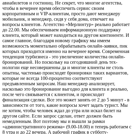
авиабиле­тов и гостиниц. Не секрет, что мно­гие агентства,
чтобы в вечернее время обеспечить сервис своим
корпоративным и VIP-клиентам, просто дают менеджеру
мобиль­ник, и менеджер, сидя у себя дома, отвечает на
вопросы клиентов. Агентство «Мерлинтур» реально работает
до 22.00. Мы обеспечи­ваем информационную поддерж­ку
клиента, который может нахо­диться на другом континенте. И
самое главное, благодаря новому графику мы имеем
возможность моментально обрабатывать онлайн-заявки, пик
которых прихо­дится именно на вечернее время. Современная
тенденция турбизнеса - это увеличение количества онлайн-
бронирований. Но по­скольку на сегодняшний день тех­
нологии еще несовершенны да и многие клиенты не столь
опытны, частенько происходят брониров­ки таких вариантов,
которые не всегда 100-процентно соответству­ют
предъявленным запросам. Наш менеджер анализирует,
насколь­ко это бронирование выгодно для клиента и реально,
после чего свя­зывается с клиентом, и происходит
финализация сделки. Все это мо­жет занять от 2 до 5 минут - в
за­висимости от того, какие вопросы хочет задать турист. Мы
не хотим, чтобы человек ждал до утра или искал билет на
другом сайте. Если запрос сделан, ответ должен быть
немедленным. Вот поэтому мы и вышли за рамки
«административ­ного режима» (9.00-18.00) и те­перь работаем с
8 утра и до 22 вечера. А рабочий график в суббо­ту-