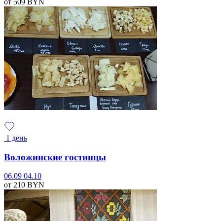
от 509
BYN
1 день
Воложинские гостинцы
06.09
04.10
от 210
BYN