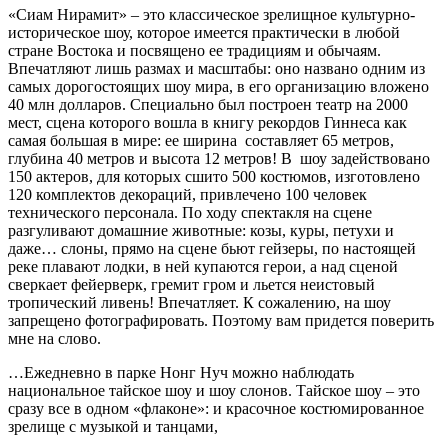
«Сиам Нирамит» – это классическое зрелищное культурно-
историческое шоу, которое имеется практически в любой
стране Востока и посвящено ее традициям и обычаям.
Впечатляют лишь размах и масштабы: оно названо одним из
самых дорогостоящих шоу мира, в его организацию вложено
40 млн долларов. Специально был построен театр на 2000
мест, сцена которого вошла в книгу рекордов Гиннеса как
самая большая в мире: ее ширина составляет 65 метров,
глубина 40 метров и высота 12 метров! В шоу задействовано
150 актеров, для которых сшито 500 костюмов, изготовлено
120 комплектов декораций, привлечено 100 человек
технического персонала. По ходу спектакля на сцене
разгуливают домашние животные: козы, куры, петухи и
даже… слоны, прямо на сцене бьют гейзеры, по настоящей
реке плавают лодки, в ней купаются герои, а над сценой
сверкает фейерверк, гремит гром и льется неистовый
тропический ливень! Впечатляет. К сожалению, на шоу
запрещено фотографировать. Поэтому вам придется поверить
мне на слово.
…Ежедневно в парке Нонг Нуч можно наблюдать
национальное тайское шоу и шоу слонов. Тайское шоу – это
сразу все в одном «флаконе»: и красочное костюмированное
зрелище с музыкой и танцами,