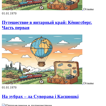
Отзывы
01.01.1970
Путешествие в янтарный край: Кёнигсберг.
Часть первая
Отзывы
01.01.1970
На зубрах – да Суворава і Касцюшкі