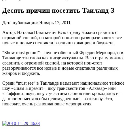
Десять причин посетить Таиланд-3
Дата публикации:
Январь 17, 2011
Автор: Наталья Плыткевич
Всю страну можно сравнить с
огромной сценой, на которой нон-стоп разворачиваются все
новые и новые спектакли различных жанров и бюджета.
“Show must go on!” – пел незабвенный Фредди Меркюри, и в
Таиланде эти слова как нигде актуальны. Всю страну можно
сравнить с огромной сценой, на которой нон-стоп
разворачиваются все новые и новые спектакли различных
жанров и бюджета.
Среди “must see” в Таиланде называют национальное тайское
шоу «Сиам Нирамит», шоу трансвеститов «Алказар» или
«Тиффани-шоу», шоу с участием слонов или крокодилов и –
да простят меня особы целомудренные! – секс-шоу. Это,
поверьте, очень разноплановые мероприятия.