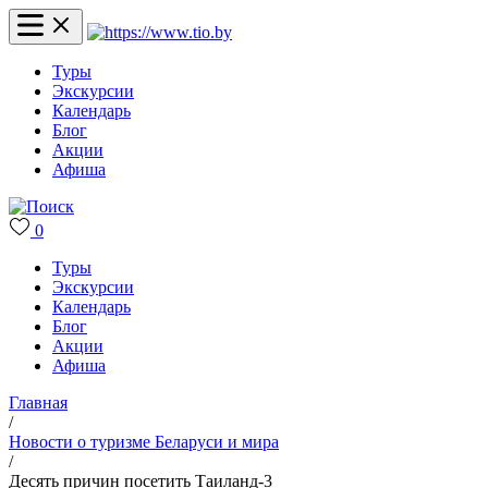
Туры
Экскурсии
Календарь
Блог
Акции
Афиша
0
Туры
Экскурсии
Календарь
Блог
Акции
Афиша
Главная
/
Новости о туризме Беларуси и мира
/
Десять причин посетить Таиланд-3