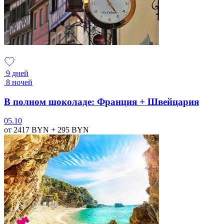
9 дней
8 ночей
В полном шоколаде: Франция + Швейцария
05.10
от 2417
BYN
+ 295
BYN