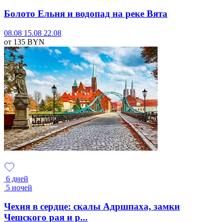
Болото Ельня и водопад на реке Вята
08.08
15.08
22.08
от 135
BYN
6 дней
5 ночей
Чехия в сердце: скалы Адршпаха, замки
Чешского рая и р...