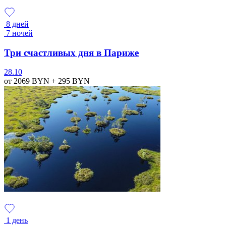
8 дней
7 ночей
Три счастливых дня в Париже
28.10
от 2069
BYN
+ 295
BYN
1 день