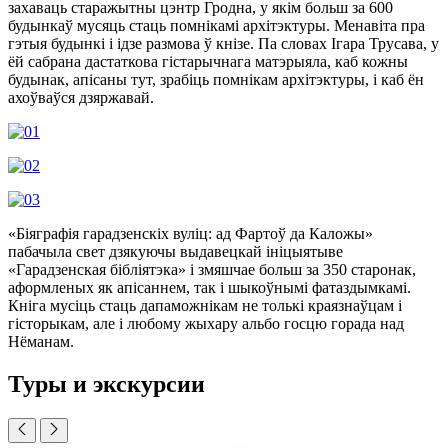
захаваць старажытны цэнтр Гродна, у якім больш за 600
будынкаў мусяць стаць помнікамі архітэктуры. Менавіта пра
гэтыя будынкі і ідзе размова ў кнізе. Па словах Ігара Трусава, у
ёй сабрана дастаткова гістарычнага матэрыяла, каб кожны
будынак, апісаны тут, зрабіць помнікам архітэктуры, і каб ён
ахоўваўся дзяржавай.
«Біяграфія гарадзенскіх вуліц: ад Фартоў да Каложы»
пабачыла свет дзякуючы выдавецкай ініцыятыве
«Гарадзенская бібліятэка» і змяшчае больш за 350 старонак,
аформленых як апісаннем, так і шыкоўнымі фатаздымкамі.
Кніга мусіць стаць дапаможнікам не толькі краязнаўцам і
гісторыкам, але і любому жыхару альбо госцю горада над
Нёманам.
Туры и экскурсии