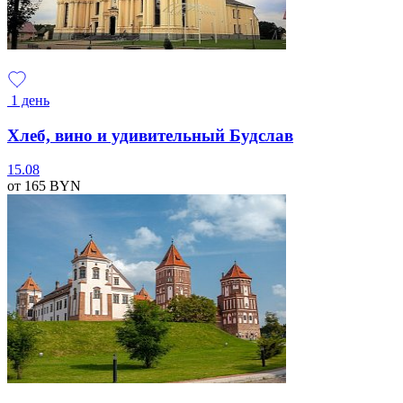
1 день
Хлеб, вино и удивительный Будслав
15.08
от 165
BYN