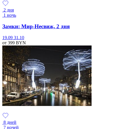
2 дня
1 ночь
Замки: Мир-Несвиж, 2 дня
19.09
31.10
от 399
BYN
8 дней
7 ночей