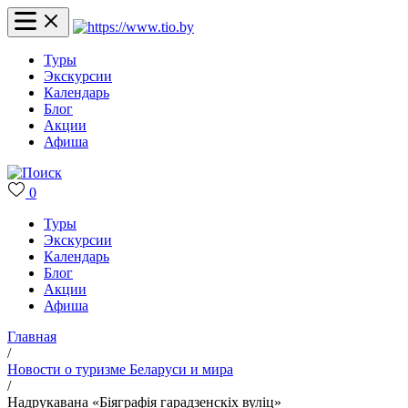
Туры
Экскурсии
Календарь
Блог
Акции
Афиша
0
Туры
Экскурсии
Календарь
Блог
Акции
Афиша
Главная
/
Новости о туризме Беларуси и мира
/
Надрукавана «Біяграфія гарадзенскіх вуліц»