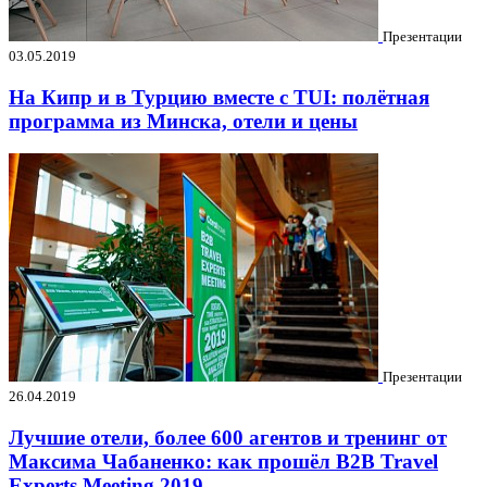
Презентации
03.05.2019
На Кипр и в Турцию вместе с TUI: полётная
программа из Минска, отели и цены
Презентации
26.04.2019
Лучшие отели, более 600 агентов и тренинг от
Максима Чабаненко: как прошёл B2B Travel
Experts Meeting 2019