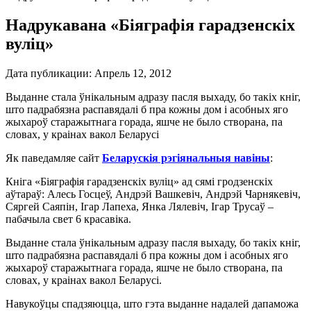
Надрукавана «Біяграфія гарадзенскіх
вуліц»
Дата публикации:
Апрель 12, 2012
Выданне стала ўнікальным адразу пасля выхаду, бо такіх кніг,
што падрабязна распавядалі б пра кожны дом і асобных яго
жыхароў старажытнага горада, яшче не было створана, па
словах, у краінах вакол Беларусі
Як паведамляе сайт
Беларускія рэгіянальныя навіны
:
Кніга «Біяграфія гарадзенскіх вуліц» ад сямі гродзенскіх
аўтараў: Алесь Госцеў, Андрэй Вашкевіч, Андрэй Чарнякевіч,
Сяргей Саяпін, Ігар Лапеха, Янка Лялевіч, Ігар Трусаў –
пабачыла свет 6 красавіка.
Выданне стала ўнікальным адразу пасля выхаду, бо такіх кніг,
што падрабязна распавядалі б пра кожны дом і асобных яго
жыхароў старажытнага горада, яшче не было створана, па
словах, у краінах вакол Беларусі.
Навукоўцы спадзяюцца, што гэта выданне надалей дапаможа