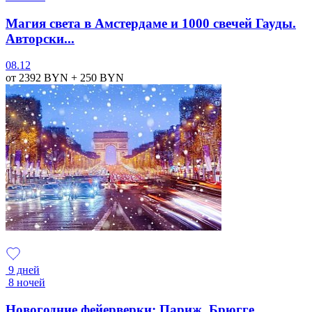
Магия света в Амстердаме и 1000 свечей Гауды.
Авторски...
08.12
от 2392
BYN
+ 250
BYN
9 дней
8 ночей
Новогодние фейерверки: Париж, Брюгге,