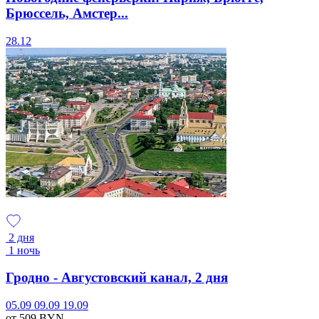
Брюссель, Амстер...
28.12
2 дня
1 ночь
Гродно - Августовский канал, 2 дня
05.09
09.09
19.09
от 509
BYN