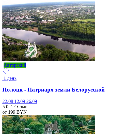
Авторский
1 день
Полоцк - Патриарх земли Белорусской
22.08
12.09
26.09
5.0
1 Отзыв
от 199
BYN