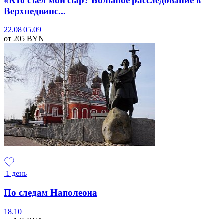
«Кто съел мой сыр? Большое расследование в
Верхнедвинс...
22.08
05.09
от 205
BYN
1 день
По следам Наполеона
18.10