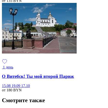
от 135
BYN
1 день
О Витебск! Ты мой второй Париж
15.08
19.09
17.10
от 180
BYN
Смотрите также