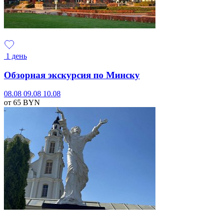
1 день
Обзорная экскурсия по Минску
08.08
09.08
10.08
от 65
BYN