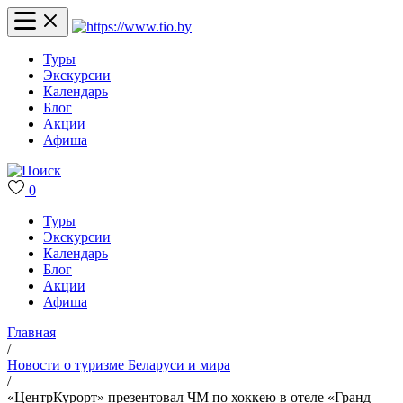
Туры
Экскурсии
Календарь
Блог
Акции
Афиша
0
Туры
Экскурсии
Календарь
Блог
Акции
Афиша
Главная
/
Новости о туризме Беларуси и мира
/
«ЦентрКурорт» презентовал ЧМ по хоккею в отеле «Гранд