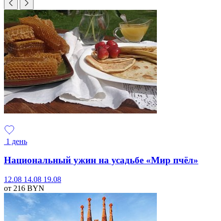
1 день
Национальный ужин на усадьбе «Мир пчёл»
12.08
14.08
19.08
от 216
BYN