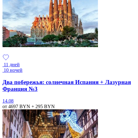
11 дней
10 ночей
Два побережья: солнечная Испания + Лазурная
Франция №3
14.08
от 4697
BYN
+ 295
BYN