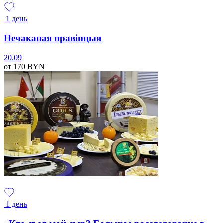
1 день
Нечаканая правінцыя
20.09
от 170
BYN
1 день