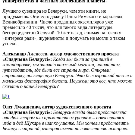
университетах и частных коллекциях планеты.
Лучшего сувенира из Беларуси, чем эти книги, не
придумаешь. Они есть даже у Папы Римского и королевы
Великобритании. Число проданных экземпляров уже
превысило 40 тысяч, что для такого вида литературы
беспрецедентный случай. 10 лет назад, снимая на пленку
«интереса ради», журналисты и подумать не могли о таком
успехе.
Александр Алексеев, автор художественного проекта
«Спадчына Беларусі»:
Когда мы были за границей в
командировке, мы зашли в книжный магазин, нашли там
путеводитель, где были все страны мира. Открыли
страничку, посвященную Беларуси. Это был короткий текст и
маленькая фотография болота. Неужели это все, что можно
сказать о нашей Беларуси?
Олег Лукашевич, автор художественного проекта
«Спадчына Беларусі»:
Беларусь всегда была представлена
или фольклором или примитивным уровнем – покосившаяся
изба и дед Щукарь в шапке-ушанке. Мы хотели представить
Беларусь страной, которая имеет тысячелетнюю историю.