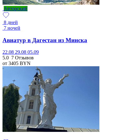
Авторский
8 дней
7 ночей
Авиатур в Дагестан из Минска
22.08
29.08
05.09
5.0
7 Отзывов
от 3405
BYN