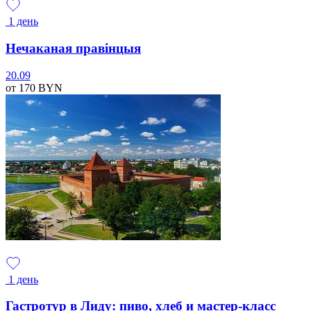
1 день
Нечаканая правінцыя
20.09
от 170
BYN
1 день
Гастротур в Лиду: пиво, хлеб и мастер-класс