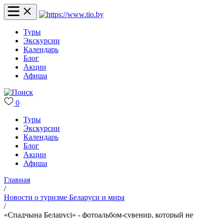
Туры
Экскурсии
Календарь
Блог
Акции
Афиша
0
Туры
Экскурсии
Календарь
Блог
Акции
Афиша
Главная
/
Новости о туризме Беларуси и мира
/
«Спадчына Беларусі» - фотоальбом-сувенир, который не