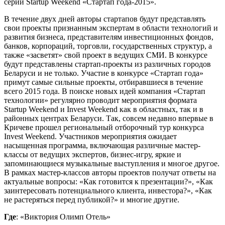
серии Startup Weekend «Стартап года-2015».
В течение двух дней авторы стартапов будут представлять
свои проекты признанным экспертам в области технологий и
развития бизнеса, представителям инвестиционных фондов,
банков, корпораций, торговли, государственных структур, а
также «засветят» свой проект в ведущих СМИ. В конкурсе
будут представлены стартап-проекты из различных городов
Беларуси и не только. Участие в конкурсе «Стартап года»
примут самые сильные проекты, отбиравшиеся в течение
всего 2015 года. В поиске новых идей компания «Стартап
технологии» регулярно проводит мероприятия формата
Startup Weekend и Invest Weekend как в областных, так и в
районных центрах Беларуси. Так, совсем недавно впервые в
Кричеве прошел региональный отборочный тур конкурса
Invest Weekend. Участников мероприятия ожидает
насыщенная программа, включающая различные мастер-
классы от ведущих экспертов, бизнес-игру, яркие и
запоминающиеся музыкальные выступления и многое другое.
В рамках мастер-классов авторы проектов получат ответы на
актуальные вопросы: «Как готовится к презентации?», «Как
заинтересовать потенциального клиента, инвестора?», «Как
не растеряться перед публикой?» и многие другие.
Где
: «Виктория Олимп Отель»