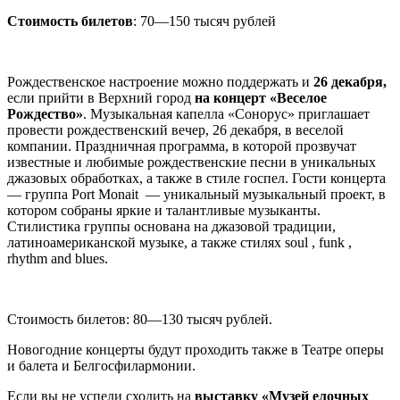
Стоимость билетов
: 70
—
150 тысяч рублей
Рождественское настроение можно поддержать и
26 декабря,
если прийти в Верхний город
на концерт «Веселое
Рождество»
. Музыкальная капелла «Сонорус» приглашает
провести рождественский вечер, 26 декабря, в веселой
компании. Праздничная программа, в которой прозвучат
известные и любимые рождественские песни в уникальных
джазовых обработках, а также в стиле госпел. Гости концерта
—
группа Port Monait
—
уникальный музыкальный проект, в
котором собраны яркие и талантливые музыканты.
Стилистика группы основана на джазовой традиции,
латиноамериканской музыке, а также стилях soul , funk ,
rhythm and blues.
Стоимость билетов: 80
—
130 тысяч рублей.
Новогодние концерты будут проходить также в Театре оперы
и балета и Белгосфилармонии.
Если вы не успели сходить на
выставку «Музей елочных