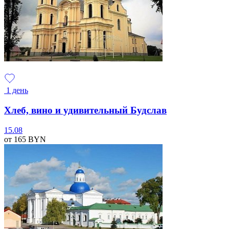
1 день
Хлеб, вино и удивительный Будслав
15.08
от 165
BYN