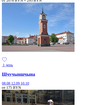
от 2078
BYN
+ 295
BYN
1 день
Шчучыншчына
08.08
12.09
10.10
от 175
BYN