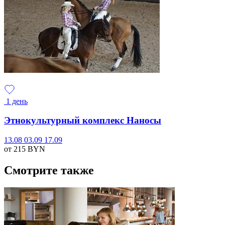
1 день
Этнокультурный комплекс Наносы
13.08
03.09
17.09
от 215
BYN
Смотрите также