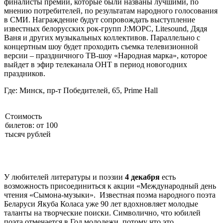
финалисты премии, которые были названы лучшими, по
мнению потребителей, по результатам народного голосования
в СМИ. Награждение будут сопровождать выступление
известных белорусских рок-групп J:МОРС, Litesound, Дядя
Ваня и других музыкальных коллективов. Параллельно с
концертным шоу будет проходить съемка телевизионной
версии – праздничного ТВ-шоу «Народная марка», которое
выйдет в эфир телеканала ОНТ в период новогодних
праздников.
Где: Минск, пр-т Победителей, 65, Prime Hall
Стоимость
билетов: от 100
тысяч рублей
У любителей литературы и поэзии
4 декабря
есть
возможность присоединиться к акции «Международный день
чтения «Сымона-музыки». Известная поэма народного поэта
Беларуси Якуба Коласа уже 90 лет вдохновляет молодые
таланты на творческие поиски. Символично, что юбилей
поэта отмечается в Год молодежи, потому что это