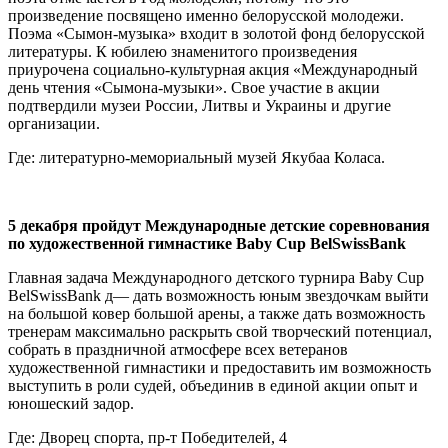
произведение посвящено именно белорусской молодежи.
Поэма «Сымон-музыка» входит в золотой фонд белорусской
литературы. К юбилею знаменитого произведения
приурочена социально-культурная акция «Международный
день чтения «Сымона-музыки». Свое участие в акции
подтвердили музеи России, Литвы и Украины и другие
организации.
Где: литературно-мемориальный музей Якубаа Коласа.
5 декабря пройдут Международные детские соревнования
по художественной гимнастике Baby Cup BelSwissBank
Главная задача Международного детского турнира Baby Cup
BelSwissBank д
— д
ать возможность юным звездочкам выйти
на большой ковер большой арены, а также дать возможность
тренерам максимально раскрыть свой творческий потенциал,
собрать в праздничной атмосфере всех ветеранов
художественной гимнастики и предоставить им возможность
выступить в роли судей, объединив в единой акции опыт и
юношеский задор.
Где: Дворец спорта, пр-т Победителей, 4