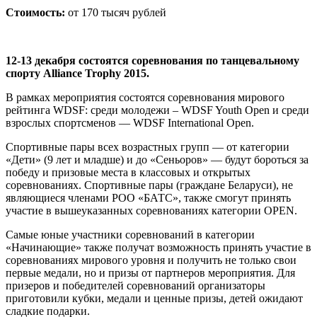
Стоимость:
от 170 тысяч рублей
12-13 декабря состоятся соревнования по танцевальному
спорту Alliance Trophy 2015.
В рамках мероприятия состоятся соревнования мирового
рейтинга WDSF: среди молодежи – WDSF Youth Open и среди
взрослых спортсменов
—
WDSF International Open.
Спортивные пары всех возрастных групп
—
от категории
«Дети» (9 лет и младше) и до «Сеньоров»
—
будут бороться за
победу и призовые места в классовых и открытых
соревнованиях. Спортивные пары (граждане Беларуси), не
являющиеся членами РОО «БАТС», также смогут принять
участие в вышеуказанных соревнованиях категории OPEN.
Самые юные участники соревнований в категории
«Начинающие» также получат возможность принять участие в
соревнованиях мирового уровня и получить не только свои
первые медали, но и призы от партнеров мероприятия. Для
призеров и победителей соревнований организаторы
приготовили кубки, медали и ценные призы, детей ожидают
сладкие подарки.