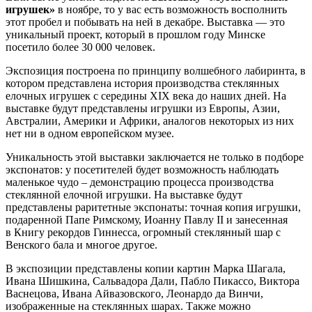
игрушек»
в ноябре, то у вас есть возможность восполнить
этот пробел и побывать на ней в декабре. Выставка
—
это
уникальный проект, который в прошлом году Минске
посетило более 30 000 человек.
Экспозиция построена по принципу волшебного лабиринта, в
котором представлена история производства стеклянных
елочных игрушек с середины XIX века до наших дней. На
выставке будут представлены игрушки из Европы, Азии,
Австралии, Америки и Африки, аналогов некоторых из них
нет ни в одном европейском музее.
Уникальность этой выставки заключается не только в подборе
экспонатов: у посетителей будет возможность наблюдать
маленькое чудо – демонстрацию процесса производства
стеклянной елочной игрушки. На выставке будут
представлены раритетные экспонаты: точная копия игрушки,
подаренной Папе Римскому, Иоанну Павлу ІІ и занесенная
в Книгу рекордов Гиннесса, огромный стеклянный шар с
Венского бала и многое другое.
В экспозиции представлены копии картин Марка Шагала,
Ивана Шишкина, Сальвадора Дали, Пабло Пикассо, Виктора
Васнецова, Ивана Айвазовского, Леонардо да Винчи,
изображенные на стеклянных шарах. Также можно