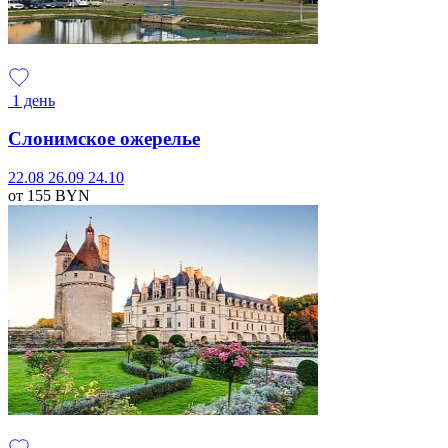
1 день
Слонимское ожерелье
22.08
26.09
24.10
от 155
BYN