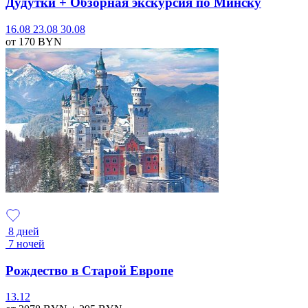
Дудутки + Обзорная экскурсия по Минску
16.08
23.08
30.08
от 170
BYN
8 дней
7 ночей
Рождество в Старой Европе
13.12