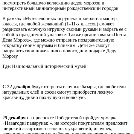
посмотреть большую коллекцию дедов морозов и
интерактивный миниатюрный рождественский городок.
В рамках «Музея елочных игрушек» проводятся мастер-
классы, где любой желающий (1–11-х классов) сможет
разрисовать елочную игрушку своими руками и забрать ее с
собой в праздничной упаковке. Также организована «Почта
Деда Мороза», где можно отправить поздравительную
открытку своим друзьям и близким. Дети же смогут
направить свои пожелания о новогоднем подарке Деду
Морозу.
Где
: Национальный исторический музей
С 22 декабря
будут открыты елочные базары, где любители
натуральных елей и сосен смогут приобрести лесную
красавицу, дивно пахнущую и колючую.
25 декабря
на проспекте Победителей пройдет ярмарка
«Навагоднi падарунак!», на которой покупателям предложат
широкий ассортимент елочных украшений, игрушек,
сувениров, подарочных наборов, продовольственных товаров