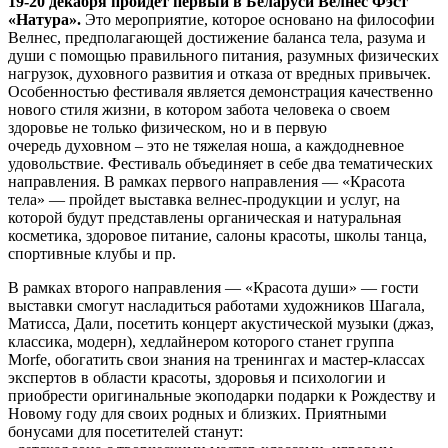
19-20 декабря пройдет первый в Беларуси Велнес Фэст
«Натура».
Это мероприятие, которое основано на философии
Велнес, предполагающей достижение баланса тела, разума и
души с помощью правильного питания, разумных физических
нагрузок, духовного развития и отказа от вредных привычек.
Особенностью фестиваля является демонстрация качественно
нового стиля жизни, в котором забота человека о своем
здоровье не только физическом, но и в первую
очередь духовном – это не тяжелая ноша, а каждодневное
удовольствие. Фестиваль объединяет в себе два тематических
направления. В рамках первого направления
—
«Красота
тела»
—
пройдет выставка велнес-продукции и услуг, на
которой будут представлены органическая и натуральная
косметика, здоровое питание, салоны красоты, школы танца,
спортивные клубы и пр.
В рамках второго направления
—
«Красота души»
—
гости
выставки смогут насладиться работами художников Шагала,
Матисса, Дали, посетить концерт акустической музыки (джаз,
классика, модерн), хедлайнером которого станет группа
Morfe, обогатить свои знания на тренингах и мастер-классах
экспертов в области красоты, здоровья и психологии и
приобрести оригинальные экоподарки подарки к Рождеству и
Новому году для своих родных и близких. Приятными
бонусами для посетителей станут: