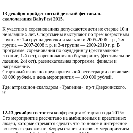
13 декабря пройдет пятый детский фестиваль
скалолазания BabyFest 2015.
К участию в соревнованиях допускаются дети не старше 10 и
не младше 5 лет. Спортсмены выступают по трем возрастным
группам: 1-я группа девочки и мальчики 2005-2006 г. р., 2-я
группа
—
2007-2008 г. р. и 3-я группа
—
2009-2010 г. р. В
программе: соревнования по боулдерингу (фестивальное
лазание, 1-й сет), соревнования по боулдерингу (фестивальное
лазание, 2-й сет), развлекательная программа, финалы и
награждение.
Стартовый взнос по предварительной регистрации составляет
80 000 рублей, в день мероприятия
—
100 000 рублей.
Где
: аттракцион-скалодром «Трапеция», пр-т Дзержинского,
91
12-13 декабря
состоится конференция «Стартап года 2015».
Это мероприятие рассчитано на амбициозных и креативных
людей, которые стремятся сделать что-то новое и интересное
во всех сферах жизни. Форум станет итоговым мероприятием