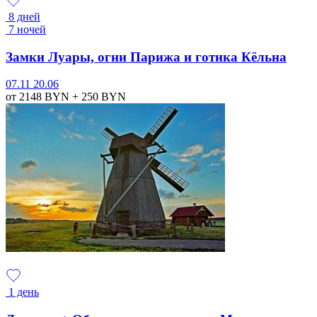
8 дней
7 ночей
Замки Луары, огни Парижа и готика Кёльна
07.11
20.06
от 2148
BYN
+ 250
BYN
1 день