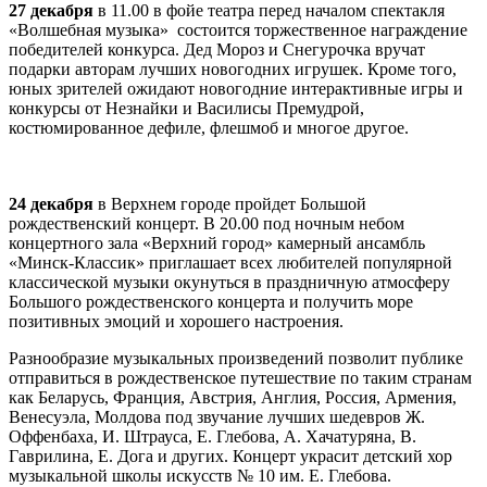
27 декабря
в 11.00 в фойе театра перед началом спектакля
«Волшебная музыка» состоится торжественное награждение
победителей конкурса. Дед Мороз и Снегурочка вручат
подарки авторам лучших новогодних игрушек. Кроме того,
юных зрителей ожидают новогодние интерактивные игры и
конкурсы от Незнайки и Василисы Премудрой,
костюмированное дефиле, флешмоб и многое другое.
24 декабря
в Верхнем городе пройдет Большой
рождественский концерт. В 20.00 под ночным небом
концертного зала «Верхний город» камерный ансамбль
«Минск-Классик» приглашает всех любителей популярной
классической музыки окунуться в праздничную атмосферу
Большого рождественского концерта и получить море
позитивных эмоций и хорошего настроения.
Разнообразие музыкальных произведений позволит публике
отправиться в рождественское путешествие по таким странам
как Беларусь, Франция, Австрия, Англия, Россия, Армения,
Венесуэла, Молдова под звучание лучших шедевров Ж.
Оффенбаха, И. Штрауса, Е. Глебова, А. Хачатуряна, В.
Гаврилина, Е. Дога и других. Концерт украсит детский хор
музыкальной школы искусств № 10 им. Е. Глебова.