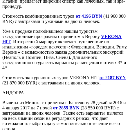
Италии, предлагает широкий спектр как лечебных, так и spa-
процедур.
Стоимость комбинированных туров
от 4196 BYN
(41 960 000
BYR) с завтраками и ужинами на двоих человек.
Уже в продаже полюбившиеся нашим туристам
экскурсионные программы с прилетом в Верону
VERONA
HIT
. Интересный маршрут включает путешествие по
итальянским «городам искусств»: Флоренции, Венеции, Риму,
–
Вероне
с возможностью заказа дополнительных экскурсий
(Неаполь и Помпеи, Пиза, Сиена). Для данного
экскурсионного тура есть варианты размещения в отелях 3* и
4*.
Стоимость экскурсионных туров VERONA HIT
от 2187 BYN
(21 870 000 BYR) с завтраками на двоих человек.
АНДОРРА
Вылеты из Минска с прилетом в Барселону 28 декабря 2016 и
4 января 2017 на 7 ночей
от 2855 BYN
(28 550 000 BYR) с
завтраками на двоих человек. Также есть варианты вылетов
на весь зимний сезон на регулярных рейсах, что дает
возможность выбрать дату самостоятельно в течение всего
сезона.