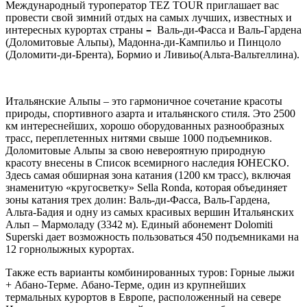
Международный туроператор TEZ TOUR приглашает вас
провести свой зимний отдых на самых лучших, известных и
–
интересных курортах страны
Валь-ди-Фасса и Валь-Гардена
(Доломитовые Альпы), Мадонна-ди-Кампильо и Пинцоло
(Доломити-ди-Брента), Бормио и Ливиьо(Альта-Вальтеллина).
Итальянские Альпы – это гармоничное сочетание красоты
природы, спортивного азарта и итальянского стиля. Это 2500
км интереснейших, хорошо оборудованных разнообразных
трасс, переплетенных нитями свыше 1000 подъемников.
Доломитовые Альпы за свою невероятную природную
красоту внесены в Список всемирного наследия ЮНЕСКО.
Здесь самая обширная зона катания (1200 км трасс), включая
знаменитую «кругосветку» Sella Ronda, которая объединяет
зоны катания трех долин: Валь-ди-Фасса, Валь-Гардена,
Альта-Бадия и одну из самых красивых вершин Итальянских
Альп – Мармоладу (3342 м). Единый абонемент Dolomiti
Superski дает возможность пользоваться 450 подъемниками на
12 горнолыжных курортах.
Также есть варианты комбинированных туров: Горные лыжи
+ Абано-Терме. Абано-Терме, один из крупнейших
термальных курортов в Европе, расположенный на севере