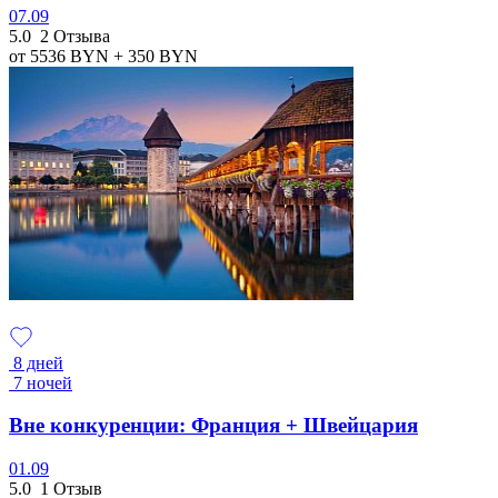
07.09
5.0
2 Отзыва
от 5536
BYN
+ 350
BYN
8 дней
7 ночей
Вне конкуренции: Франция + Швейцария
01.09
5.0
1 Отзыв