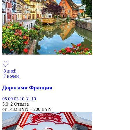
8 дней
7 ночей
Дорогами Франции
05.09
03.10
31.10
5.0
2 Отзыва
от 1432
BYN
+ 200
BYN