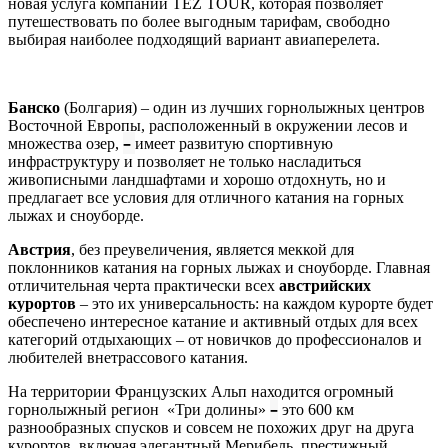
новая услуга компании TEZ TOUR, которая позволяет
путешествовать по более выгодным тарифам, свободно
выбирая наиболее подходящий вариант авиаперелета.
Банско
(Болгария) – один из лучших горнолыжных центров
Восточной Европы, расположенный в окружении лесов и
–
множества озер,
имеет развитую спортивную
инфраструктуру и позволяет не только насладиться
живописными ландшафтами и хорошо отдохнуть, но и
предлагает все условия для отличного катания на горных
лыжах и сноуборде.
Австрия
, без преувеличения, является меккой для
поклонников катания на горных лыжах и сноуборде. Главная
отличительная черта практически всех
австрийских
курортов
– это их универсальность: на каждом курорте будет
обеспечено интересное катание и активный отдых для всех
категорий отдыхающих – от новичков до профессионалов и
любителей внетрассового катания.
На территории Французских Альп находится огромный
–
горнолыжный регион «Три долины»
это 600 км
разнообразных спусков и совсем не похожих друг на друга
курортов, включая элегантный Мерибель, престижный