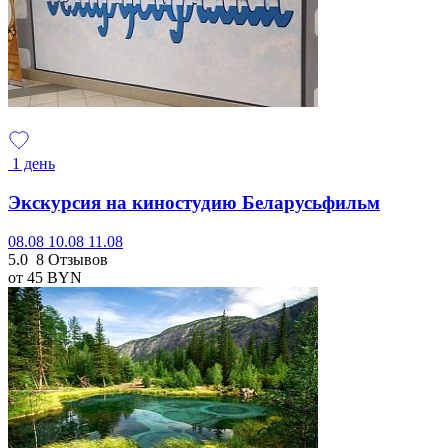
1 день
Экскурсия на киностудию Беларусьфильм
08.08
10.08
11.08
5.0
8 Отзывов
от 45
BYN