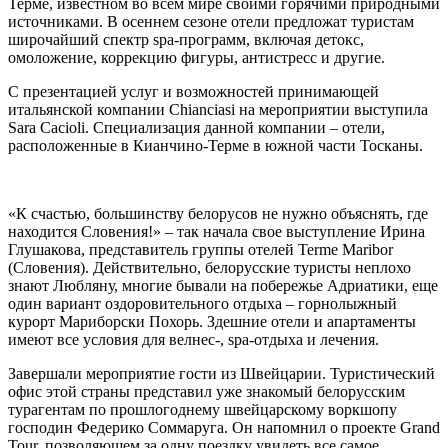
Терме, известном во всем мире своими горячими природными
источниками. В осеннем сезоне отели предложат туристам
широчайший спектр spa-программ, включая детокс,
омоложение, коррекцию фигуры, антистресс и другие.
С презентацией услуг и возможностей принимающей
итальянской компании Chianciasi на мероприятии выступила
Sara Cacioli. Специализация данной компании – отели,
расположенные в Кианчино-Терме в южной части Тосканы.
«К счастью, большинству белорусов не нужно объяснять, где
находится Словения!» – так начала свое выступление Ирина
Глушакова, представитель группы отелей Terme Maribor
(Словения). Действительно, белорусские туристы неплохо
знают Любляну, многие бывали на побережье Адриатики, еще
один вариант оздоровительного отдыха – горнолыжный
курорт Мариборски Похорь. Здешние отели и апартаменты
имеют все условия для велнес-, spa-отдыха и лечения.
Завершали мероприятие гости из Швейцарии. Туристический
офис этой страны представил уже знакомый белорусским
турагентам по прошлогоднему швейцарскому воркшопу
господин Федерико Соммаруга. Он напомнил о проекте Grand
Tour, позволяющем за одну поездку увидеть все самое