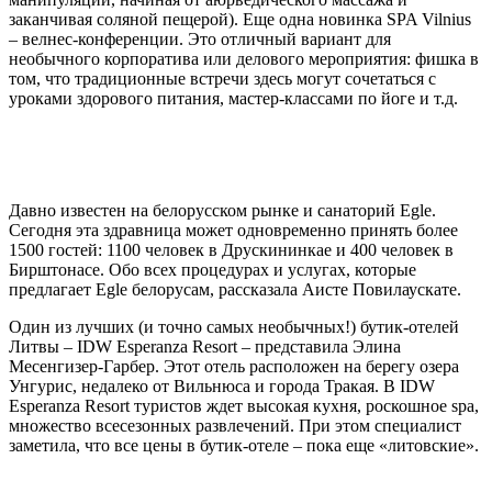
заканчивая соляной пещерой). Еще одна новинка SPA Vilnius
– велнес-конференции. Это отличный вариант для
необычного корпоратива или делового мероприятия: фишка в
том, что традиционные встречи здесь могут сочетаться с
уроками здорового питания, мастер-классами по йоге и т.д.
Давно известен на белорусском рынке и санаторий Egle.
Сегодня эта здравница может одновременно принять более
1500 гостей: 1100 человек в Друскининкае и 400 человек в
Бирштонасе. Обо всех процедурах и услугах, которые
предлагает Egle белорусам, рассказала Аисте Повилаускате.
Один из лучших (и точно самых необычных!) бутик-отелей
Литвы – IDW Esperanza Resort – представила Элина
Месенгизер-Гарбер. Этот отель расположен на берегу озера
Унгурис, недалеко от Вильнюса и города Тракая. В IDW
Esperanza Resort туристов ждет высокая кухня, роскошное spa,
множество всесезонных развлечений. При этом специалист
заметила, что все цены в бутик-отеле – пока еще «литовские».