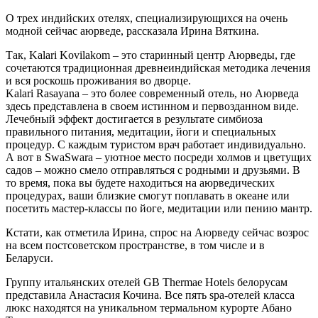
О трех индийских отелях, специализирующихся на очень
модной сейчас аюрведе, рассказала Ирина Вяткина.
Так, Kalari Kovilakom – это старинный центр Aюрведы, где
сочетаются традиционная древнеиндийская методика лечения
и вся роскошь проживания во дворце.
Kalari Rasayana – это более современный отель, но Аюрведа
здесь представлена в своем истинном и первозданном виде.
Лечебный эффект достигается в результате симбиоза
правильного питания, медитации, йоги и специальных
процедур. С каждым туристом врач работает индивидуально.
А вот в SwaSwara – уютное место посреди холмов и цветущих
садов – можно смело отправляться с родными и друзьями. В
то время, пока вы будете находиться на аюрведических
процедурах, ваши близкие смогут поплавать в океане или
посетить мастер-классы по йоге, медитации или пению мантр.
Кстати, как отметила Ирина, спрос на Аюрведу сейчас возрос
на всем постсоветском пространстве, в том числе и в
Беларуси.
Группу итальянских отелей GB Thermae Hotels белорусам
представила Анастасия Кочина. Все пять spa-отелей класса
люкс находятся на уникальном термальном курорте Абано