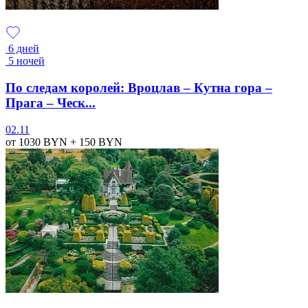
6 дней
5 ночей
По следам королей: Вроцлав – Кутна гора –
Прага – Ческ...
02.11
от 1030
BYN
+ 150
BYN