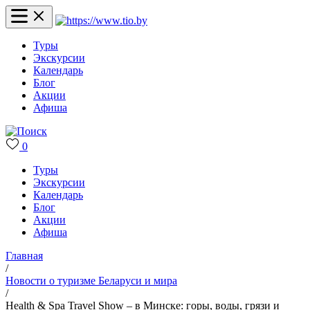
Туры
Экскурсии
Календарь
Блог
Акции
Афиша
0
Туры
Экскурсии
Календарь
Блог
Акции
Афиша
Главная
/
Новости о туризме Беларуси и мира
/
Health & Spa Travel Show – в Минске: горы, воды, грязи и