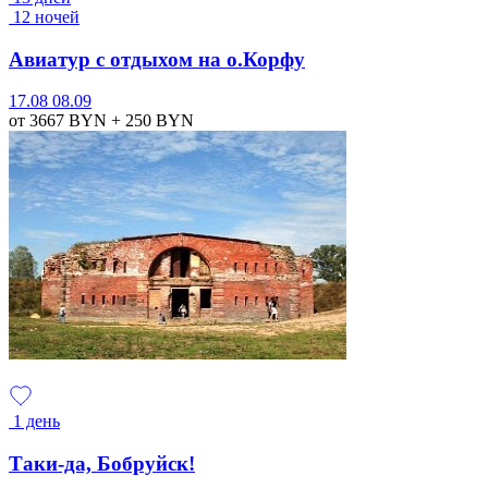
12 ночей
Авиатур с отдыхом на о.Корфу
17.08
08.09
от 3667
BYN
+ 250
BYN
1 день
Таки-да, Бобруйск!