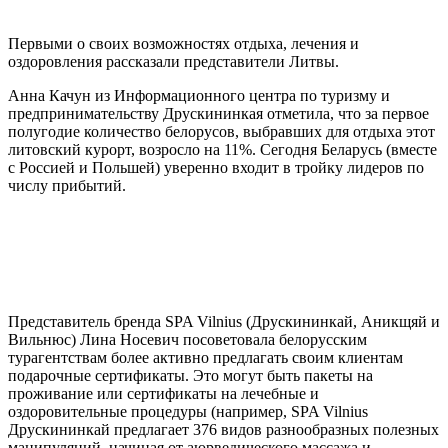
Первыми о своих возможностях отдыха, лечения и
оздоровления рассказали представители Литвы.
Анна Качун из Информационного центра по туризму и
предпринимательству Друскининкая отметила, что за первое
полугодие количество белорусов, выбравших для отдыха этот
литовский курорт, возросло на 11%. Сегодня Беларусь (вместе
с Россией и Польшей) уверенно входит в тройку лидеров по
числу прибытий.
Представитель бренда SPA Vilnius (Друскининкай, Аникщяй и
Вильнюс) Лина Носевич посоветовала белорусским
турагентствам более активно предлагать своим клиентам
подарочные сертификаты. Это могут быть пакеты на
проживание или сертификаты на лечебные и
оздоровительные процедуры (например, SPA Vilnius
Друскининкай предлагает 376 видов разнообразных полезных
манипуляций, начиная от аюрведического массажа и