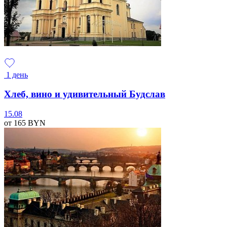
1 день
Хлеб, вино и удивительный Будслав
15.08
от 165
BYN