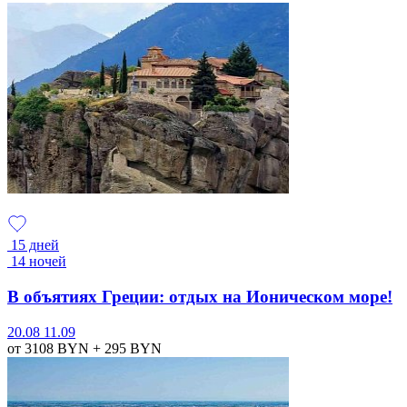
15 дней
14 ночей
В объятиях Греции: отдых на Ионическом море!
20.08
11.09
от 3108
BYN
+ 295
BYN