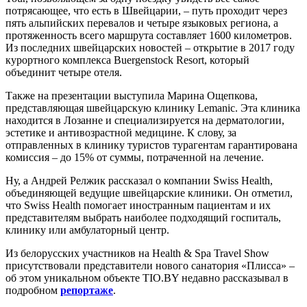
потрясающее, что есть в Швейцарии, – путь проходит через
пять альпийских перевалов и четыре языковых региона, а
протяженность всего маршрута составляет 1600 километров.
Из последних швейцарских новостей – открытие в 2017 году
курортного комплекса Buergenstock Resort, который
объединит четыре отеля.
Также на презентации выступила Марина Ощепкова,
представляющая швейцарскую клинику Lemanic. Эта клиника
находится в Лозанне и специализируется на дерматологии,
эстетике и антивозрастной медицине. К слову, за
отправленных в клинику туристов турагентам гарантирована
комиссия – до 15% от суммы, потраченной на лечение.
Ну, а Андрей Релжик рассказал о компании Swiss Health,
объединяющей ведущие швейцарские клиники. Он отметил,
что Swiss Health помогает иностранным пациентам и их
представителям выбрать наиболее подходящий госпиталь,
клинику или амбулаторный центр.
Из белорусских участников на Health & Spa Travel Show
присутствовали представители нового санатория «Плисса» –
об этом уникальном объекте TIO.BY недавно рассказывал в
подробном
репортаже
.