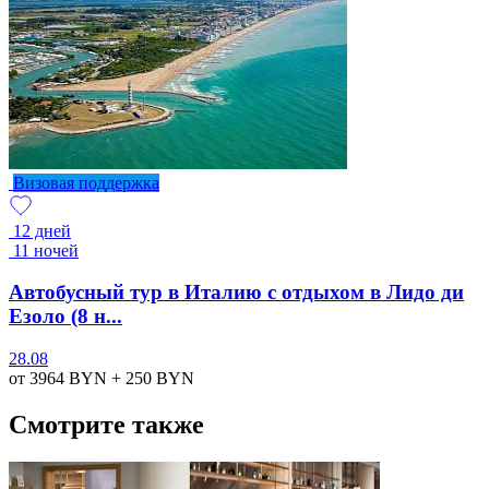
Визовая поддержка
12 дней
11 ночей
Автобусный тур в Италию с отдыхом в Лидо ди
Езоло (8 н...
28.08
от 3964
BYN
+ 250
BYN
Смотрите также