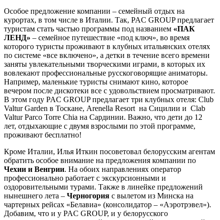
Особое предложение компании – семейный отдых на
курортах, в том числе в Италии. Так, PAC GROUP предлагает
туристам стать частью программы под названием
«ПАК
ЛЕНД»
– семейное путешествие «под ключ», во время
которого туристы проживают в клубных итальянских отелях
по системе «все включено», а детки в течение всего времени
заняты увлекательными творческими играми, в которых их
вовлекают профессиональные русскоговорящие аниматоры.
Например, маленькие туристы снимают кино, которое
вечером после дискотеки все с удовольствием просматривают.
В этом году PAC GROUP предлагает три клубных отеля: Club
Valtur Garden в Тоскане, Arenella Resort на Сицилии и Clab
Valtur Parco Torre Chia на Сардинии. Важно, что дети до 12
лет, отдыхающие с двумя взрослыми по этой программе,
проживают бесплатно!
Кроме Италии, Илья Иткин посоветовал белорусским агентам
обратить особое внимание на предложения компании по
Чехии и Венгрии
. На обоих направлениях оператор
профессионально работает с экскурсионными и
оздоровительными турами. Также в линейке предложений
нынешнего лета –
Черногория
с вылетом из Минска на
чартерных рейсах «Белавиа» (консолидатор – «Аэротрэвел»).
Добавим, что и у PAC GROUP, и у белорусского