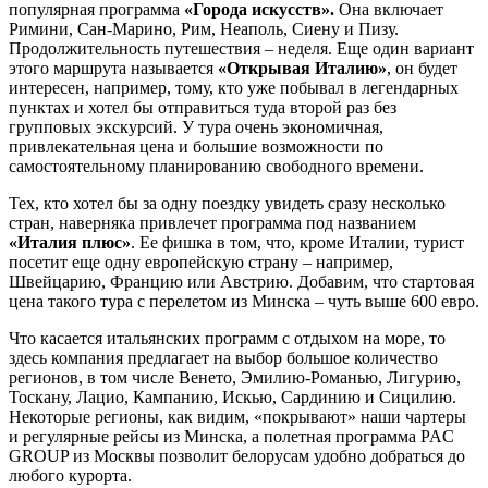
популярная программа
«Города искусств».
Она включает
Римини, Сан-Марино, Рим, Неаполь, Сиену и Пизу.
Продолжительность путешествия – неделя. Еще один вариант
этого маршрута называется
«Открывая Италию»
, он будет
интересен, например, тому, кто уже побывал в легендарных
пунктах и хотел бы отправиться туда второй раз без
групповых экскурсий. У тура очень экономичная,
привлекательная цена и большие возможности по
самостоятельному планированию свободного времени.
Тех, кто хотел бы за одну поездку увидеть сразу несколько
стран, наверняка привлечет программа под названием
«Италия плюс»
. Ее фишка в том, что, кроме Италии, турист
посетит еще одну европейскую страну – например,
Швейцарию, Францию или Австрию. Добавим, что стартовая
цена такого тура с перелетом из Минска – чуть выше 600 евро.
Что касается итальянских программ с отдыхом на море, то
здесь компания предлагает на выбор большое количество
регионов, в том числе Венето, Эмилию-Романью, Лигурию,
Тоскану, Лацио, Кампанию, Искью, Сардинию и Сицилию.
Некоторые регионы, как видим, «покрывают» наши чартеры
и регулярные рейсы из Минска, а полетная программа PAC
GROUP из Москвы позволит белорусам удобно добраться до
любого курорта.