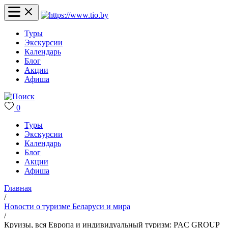
Туры
Экскурсии
Календарь
Блог
Акции
Афиша
0
Туры
Экскурсии
Календарь
Блог
Акции
Афиша
Главная
/
Новости о туризме Беларуси и мира
/
Круизы, вся Европа и индивидуальный туризм: PAC GROUP