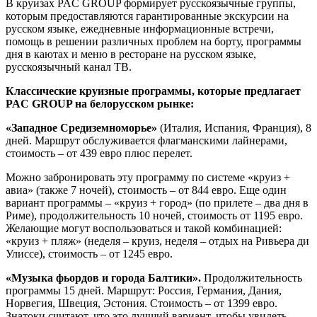
В круизах PAC GROUP формирует русскоязычные группы,
которым предоставляются гарантированные экскурсии на
русском языке, ежедневные информационные встречи,
помощь в решении различных проблем на борту, программы
дня в каютах и меню в ресторане на русском языке,
русскоязычный канал ТВ.
Классические круизные программы, которые предлагает
PAC
GROUP на белорусском рынке:
«Западное Средиземноморье»
(Италия, Испания, Франция), 8
дней. Маршрут обслуживается флагманскими лайнерами,
стоимость – от 439 евро плюс перелет.
Можно забронировать эту программу по системе «круиз +
авиа» (также 7 ночей), стоимость – от 844 евро. Еще один
вариант программы – «круиз + город» (по прилете – два дня в
Риме), продолжительность 10 ночей, стоимость от 1195 евро.
Желающие могут воспользоваться и такой комбинацией:
«круиз + пляж» (неделя – круиз, неделя – отдых на Ривьера ди
Улиссе), стоимость – от 1245 евро.
«Музыка фьордов и города Балтики».
Продолжительность
программы 15 дней. Маршрут: Россия, Германия, Дания,
Норвегия, Швеция, Эстония. Стоимость – от 1399 евро.
Знатоки считают, что это лучший вариант, чтобы увидеть