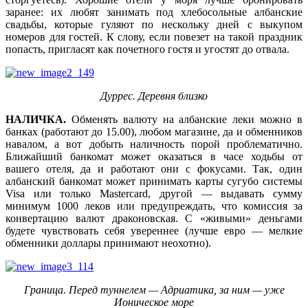
заранее: их любят занимать под хлебосольные албанские
свадьбы, которые гуляют по нескольку дней с выкупом
номеров для гостей. К слову, если повезет на такой праздник
попасть, пригласят как почетного гостя и угостят до отвала.
Дуррес. Деревня близко
НАЛИЧКА.
Обменять валюту на албанские леки можно в
банках (работают до 15.00), любом магазине, да и обменников
навалом, а вот добыть наличность порой проблематично.
Ближайший банкомат может оказаться в часе ходьбы от
вашего отеля, да и работают они с фокусами. Так, один
албанский банкомат может принимать карты сугубо системы
Visa или только Mastercard, другой — выдавать сумму
минимум 1000 леков или предупреждать, что комиссия за
конвертацию валют драконовская. С «живыми» деньгами
будете чувствовать себя увереннее (лучше евро — мелкие
обменники доллары принимают неохотно).
Граница. Перед туннелем — Адриатика, за ним — уже
Ионическое море