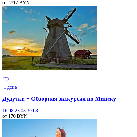
от 5712
BYN
1 день
Дудутки + Обзорная экскурсия по Минску
16.08
23.08
30.08
от 170
BYN