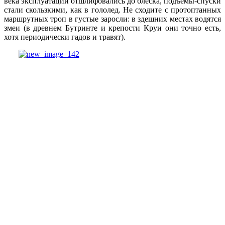
века эксплуатации отшлифовались до блеска, подъемы-спуски
стали скользкими, как в гололед. Не сходите с протоптанных
маршрутных троп в густые заросли: в здешних местах водятся
змеи (в древнем Бутринте и крепости Круи они точно есть,
хотя периодически гадов и травят).