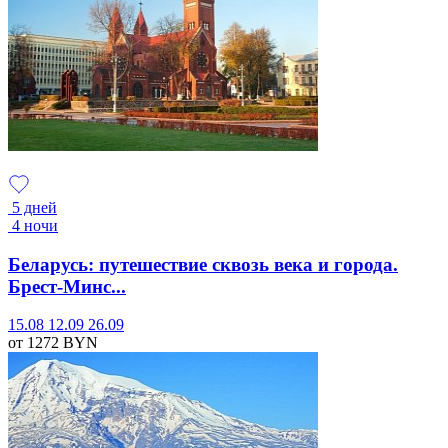
5 дней
4 ночи
Беларусь: путешествие сквозь века и города.
Брест-Минс...
15.08
12.09
26.09
от 1272
BYN