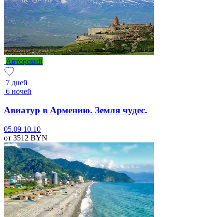
Авторский
7 дней
6 ночей
Авиатур в Армению. Земля чудес.
05.09
10.10
от 3512
BYN