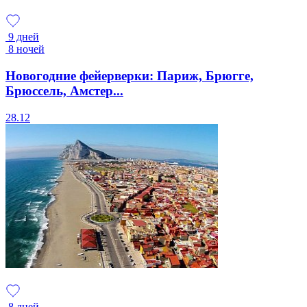
9 дней
8 ночей
Новогодние фейерверки: Париж, Брюгге,
Брюссель, Амстер...
28.12
8 дней