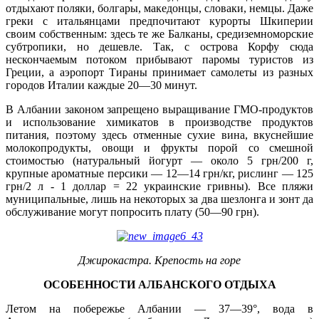
отдыхают поляки, болгары, македонцы, словаки, немцы. Даже
греки с итальянцами предпочитают курорты Шкиперии
своим собственным: здесь те же Балканы, средиземноморские
субтропики, но дешевле. Так, с острова Корфу сюда
нескончаемым потоком прибывают паромы туристов из
Греции, а аэропорт Тираны принимает самолеты из разных
городов Италии каждые 20—30 минут.
В Албании законом запрещено выращивание ГМО-продуктов
и использование химикатов в производстве продуктов
питания, поэтому здесь отменные сухие вина, вкуснейшие
молокопродукты, овощи и фрукты порой со смешной
стоимостью (натуральный йогурт — около 5 грн/200 г,
крупные ароматные персики — 12—14 грн/кг, рислинг — 125
грн/2 л - 1 доллар = 22 украинские гривны). Все пляжи
муниципальные, лишь на некоторых за два шезлонга и зонт да
обслуживание могут попросить плату (50—90 грн).
Джирокастра. Крепость на горе
ОСОБЕННОСТИ АЛБАНСКОГО ОТДЫХА
Летом на побережье Албании — 37—39°, вода в