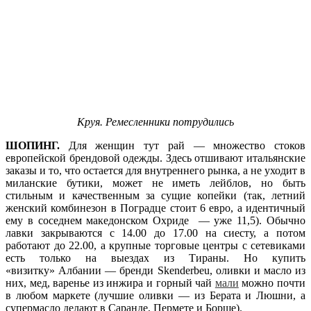
Круя. Ремесленники потрудились
ШОПИНГ.
Для женщин тут рай — множество стоков
европейской брендовой одежды. Здесь отшивают итальянские
заказы и то, что остается для внутреннего рынка, а не уходит в
миланские бутики, может не иметь лейблов, но быть
стильным и качественным за сущие копейки (так, летний
женский комбинезон в Поградце стоит 6 евро, а идентичный
ему в соседнем македонском Охриде — уже 11,5). Обычно
лавки закрываются с 14.00 до 17.00 на сиесту, а потом
работают до 22.00, а крупные торговые центры с сетевиками
есть только на выездах из Тираны. Но купить
«визитку» Албании — бренди Skenderbeu, оливки и масло из
них, мед, варенье из инжира и горный чай
мали
можно почти
в любом маркете (лучшие оливки — из Берата и Люшни, а
супермасло делают в Саранде, Пермете и Борще).