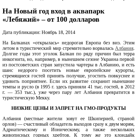
На Новый год вход в аквапарк
«Лебяжий» – от 100 долларов
Дата публикации:
Ноябрь 18, 2014
На Балканах «открылась» недорогая Европа без виз. Этим
летом в туристический мир стремительно ворвалась
Албания
.
Долгие годы этот уголок Балкан по ряду причин был терра
инкогнита, но, например, в нынешнем сезоне Украина первой
из постсоветских стран запустила чартеры в Албанию, и есть
шанс недорого посетить новые европейские курорты,
стремящиеся гостей принять получше, угостить повкуснее и
удивить поприятнее. Если их развитие сохранит нынешние
темпы и русло (в 1995 г. здесь приняли 41 тыс. гостей, в 2012
г. — 353 тыс.), уже через пару лет Албания превратится в
туристическую Мекку.
НИЗКИЕ ЦЕНЫ И ЗАПРЕТ НА ГМО-ПРОДУКТЫ
Албания (местные жители зовут ее Шкиперией, страной
орлов) — счастливый обладатель выходов сразу к двум морям,
Адриатическому и Ионическому, а также нескольких
живописных горных хребтов. К тому же это клондайк