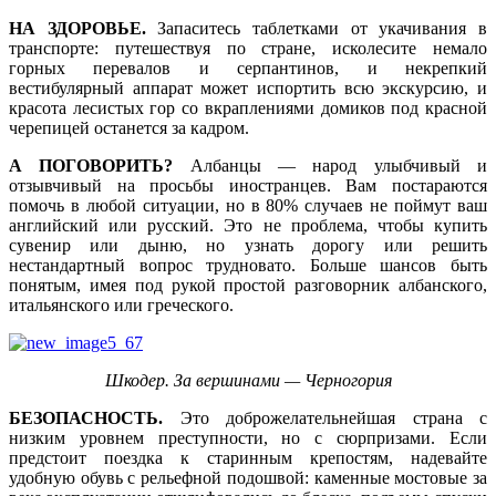
НА ЗДОРОВЬЕ.
Запаситесь таблетками от укачивания в
транспорте: путешествуя по стране, исколесите немало
горных перевалов и серпантинов, и некрепкий
вестибулярный аппарат может испортить всю экскурсию, и
красота лесистых гор со вкраплениями домиков под красной
черепицей останется за кадром.
А ПОГОВОРИТЬ?
Албанцы — народ улыбчивый и
отзывчивый на просьбы иностранцев. Вам постараются
помочь в любой ситуации, но в 80% случаев не поймут ваш
английский или русский. Это не проблема, чтобы купить
сувенир или дыню, но узнать дорогу или решить
нестандартный вопрос трудновато. Больше шансов быть
понятым, имея под рукой простой разговорник албанского,
итальянского или греческого.
Шкодер. За вершинами — Черногория
БЕЗОПАСНОСТЬ.
Это доброжелательнейшая страна с
низким уровнем преступности, но с сюрпризами. Если
предстоит поездка к старинным крепостям, надевайте
удобную обувь с рельефной подошвой: каменные мостовые за