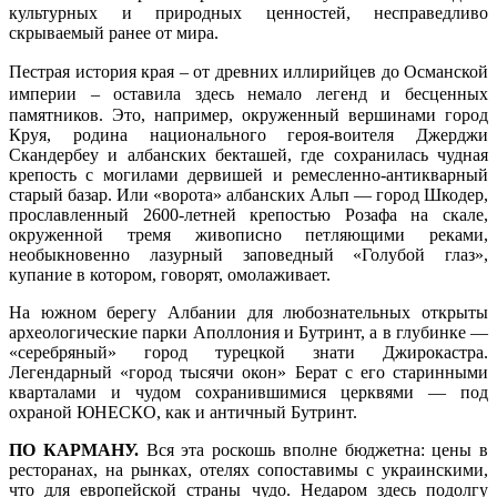
культурных и природных ценностей, несправедливо
скрываемый ранее от мира.
Пестрая история края
–
от древних иллирийцев до Османской
империи
–
оставила здесь немало легенд и бесценных
памятников. Это, например, окруженный вершинами город
Круя, родина национального героя-воителя Джерджи
Скандербеу и албанских бекташей, где сохранилась чудная
крепость с могилами дервишей и ремесленно-антикварный
старый базар. Или «ворота» албанских Альп — город Шкодер,
прославленный 2600-летней крепостью Розафа на скале,
окруженной тремя живописно петляющими реками,
необыкновенно лазурный заповедный «Голубой глаз»,
купание в котором, говорят, омолаживает.
На южном берегу Албании для любознательных открыты
археологические парки Аполлония и Бутринт, а в глубинке —
«серебряный» город турецкой знати Джирокастра.
Легендарный «город тысячи окон» Берат с его старинными
кварталами и чудом сохранившимися церквями — под
охраной ЮНЕСКО, как и античный Бутринт.
ПО КАРМАНУ.
Вся эта роскошь вполне бюджетна: цены в
ресторанах, на рынках, отелях сопоставимы с украинскими,
что для европейской страны чудо. Недаром здесь подолгу