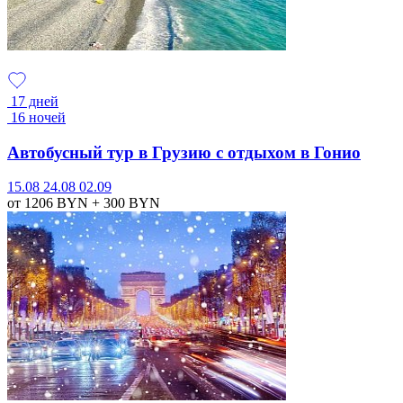
17 дней
16 ночей
Автобусный тур в Грузию с отдыхом в Гонио
15.08
24.08
02.09
от 1206
BYN
+ 300
BYN