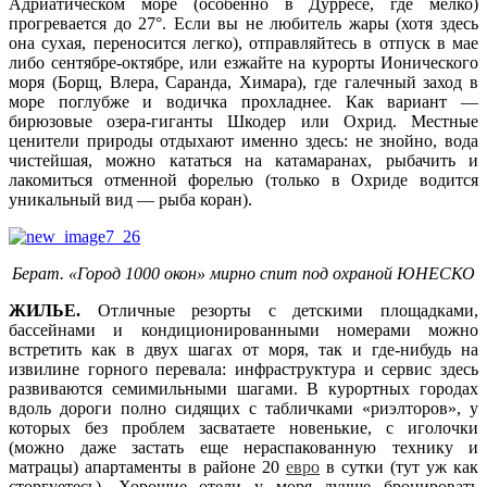
Адриатическом море (особенно в Дурресе, где мелко)
прогревается до 27°. Если вы не любитель жары (хотя здесь
она сухая, переносится легко), отправляйтесь в отпуск в мае
либо сентябре-октябре, или езжайте на курорты Ионического
моря (Борщ, Влера, Саранда, Химара), где галечный заход в
море поглубже и водичка прохладнее. Как вариант —
бирюзовые озера-гиганты Шкодер или Охрид. Местные
ценители природы отдыхают именно здесь: не знойно, вода
чистейшая, можно кататься на катамаранах, рыбачить и
лакомиться отменной форелью (только в Охриде водится
уникальный вид — рыба коран).
Берат. «Город 1000 окон» мирно спит под охраной ЮНЕСКО
ЖИЛЬЕ.
Отличные резорты с детскими площадками,
бассейнами и кондиционированными номерами можно
встретить как в двух шагах от моря, так и где-нибудь на
извилине горного перевала: инфраструктура и сервис здесь
развиваются семимильными шагами. В курортных городах
вдоль дороги полно сидящих с табличками «риэлторов», у
которых без проблем засватаете новенькие, с иголочки
(можно даже застать еще нераспакованную технику и
матрацы) апартаменты в районе 20
евро
в сутки (тут уж как
сторгуетесь). Хорошие отели у моря лучше бронировать