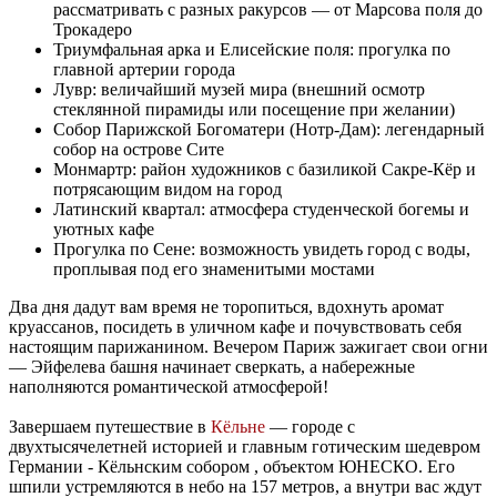
рассматривать с разных ракурсов — от Марсова поля до
Трокадеро
Триумфальная арка и Елисейские поля: прогулка по
главной артерии города
Лувр: величайший музей мира (внешний осмотр
стеклянной пирамиды или посещение при желании)
Собор Парижской Богоматери (Нотр-Дам): легендарный
собор на острове Сите
Монмартр: район художников с базиликой Сакре-Кёр и
потрясающим видом на город
Латинский квартал: атмосфера студенческой богемы и
уютных кафе
Прогулка по Сене: возможность увидеть город с воды,
проплывая под его знаменитыми мостами
Два дня дадут вам время не торопиться, вдохнуть аромат
круассанов, посидеть в уличном кафе и почувствовать себя
настоящим парижанином. Вечером Париж зажигает свои огни
— Эйфелева башня начинает сверкать, а набережные
наполняются романтической атмосферой!
Завершаем путешествие в
Кёльне
— городе с
двухтысячелетней историей и главным готическим шедевром
Германии - Кёльнским собором , объектом ЮНЕСКО. Его
шпили устремляются в небо на 157 метров, а внутри вас ждут