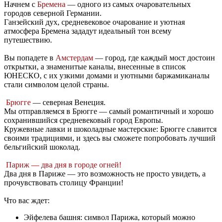
Начнем с
Бремена
— одного из самых очаровательных
городов северной Германии.
Ганзейский дух, средневековое очарование и уютная
атмосфера Бремена зададут идеальный тон всему
путешествию.
Вы попадете в
Амстердам
— город, где каждый мост достоин
открытки, а знаменитые каналы, внесенные в список
ЮНЕСКО, с их узкими домами и уютными баржамиканалы
стали символом целой страны.
Брюгге
— северная Венеция.
Мы отправляемся в Брюгге — самый романтичный и хорошо
сохранившийся средневековый город Европы.
Кружевные лавки и шоколадные мастерские: Брюгге славится
своими традициями, и здесь вы сможете попробовать лучший
бельгийский шоколад.
Париж — два дня в городе огней!
Два дня в Париже — это возможность не просто увидеть, а
прочувствовать столицу Франции!
Что вас ждет:
Эйфелева башня: символ Парижа, который можно