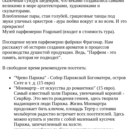
сказочный сундук шедевров, что веками создавались самыми
великими в мире архитекторами, художниками и
скульпторами.
Влюбленные пары, стаи голубей, грациозные танцы под
звуки уличных оркестров - аура любви вокруг и во всем. И это
прекрасно!
Музей парфюмерии Fragonard (входит в стоимость тура).
Посещение музея парфюмерии фабрики Фрагонар. Нам
расскажут об истории создания ароматов и процессов
производства душистой продукции. Ведь, "Парфюм - это
память, которая не подводит".
В свободное время рекомендуем посетить:
"Чрево Парижа" - Собор Парижской Богоматери, остров
Сите и т. д. (15 евро)
"Монмартр - от искусства до романтики" (15 евро).
Самый известный холм Парижа, увенчанный короной -
СекрКер. Это место рождения гениев, здесь творили
выдающиеся люди Парижа. Жизнь Монмартра
продолжает бить ключом, площадь Тертр с сотнями
мольбертов радостно встречает всех посетителей. Здесь
можно купить и увезти с собой маленький кусочек
Парижа, запечатленный на холсте.