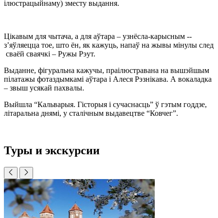
ілюстрацыйнаму) зместу выдання.
Цікавым для чытача, а для аўтара – узнёсла-карысным --
з’яўляецца тое, што ён, як кажуць, напаў на жывы мінулы след
сваёй сваячкі – Ружы Рэут.
Выданне, фігуральна кажучы, праілюстравана на вышэйшым
пілатажы фотаздымкамі аўтара і Алеся Рэзнікава. А вокаладка
– звыш усякай пахвалы.
Выйшла “Кальварыя. Гісторыя і сучаснасць” ў гэтым годдзе,
літаральна днямі, у сталічным выдавецтве “Ковчег”.
Туры и экскурсии