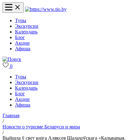
Туры
Экскурсии
Календарь
Блог
Акции
Афиша
0
Туры
Экскурсии
Календарь
Блог
Акции
Афиша
Главная
/
Новости о туризме Беларуси и мира
/
Выйшла ў свет кніга Аляксея Шалахоўскага «Кальварыя.