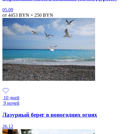
05.09
от 4453
BYN
+ 250
BYN
10 дней
9 ночей
Лазурный берег в новогодних огнях
26.12