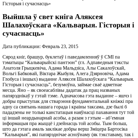
Гісторыя і сучаснасць»
Выйшла ў свет кніга Аляксея
Шалахоўскага «Кальварыя. Гісторыя і
сучаснасць»
Дата публикации:
Февраль 23, 2015
Сярод кніг, брашур, буклетаў і паведамленняў ў СМІ па
тэматыцы “Кальварыйскі пантэон” (гл. Адпаведныя тэксты
Анатоля Грыцкевіча, Адама Мальдзіса, Алы Сакалоўскай,
Вольгі Бабковай, Віктара Жыбуля, Алега Дзярновіча, Адама
Глобуса і іншых) выданне Аляксея Шалахоўскага “Кальварыя.
Гісторыя і сучаснасць”, безумоўна, займае сваё адметнае
месца. Яно – як своеасаблівы дадатак да прац названых
папярэднікаў у гэтай тэме. Адначасова гэта выданне – яшчэ і
добры прыступак для стварэння фундаментальнай кніжкі пра
адну са святынь нашага горада і краіны таксама, дзе былі б
пададзены не толькі канстатацыя наяўнасці пахавання тут той
ці іншай неардынарнай асобы, а разам з гэтым – аб’емная
інформацыя пра жыццё і дзейнасць той асобы. Тым больш,
што да гэтага амаль заклікае добры верш Зміцера Бартосіка
“Кальварыя”, які папярэднічае асноўнаму (як тэкставаму, так і