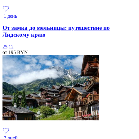
1 день
От замка до мельницы: путешествие по
Лидскому краю
25.12
от 195
BYN
7 дней