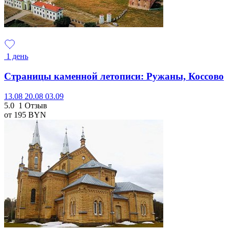
1 день
Страницы каменной летописи: Ружаны, Коссово
13.08
20.08
03.09
5.0
1 Отзыв
от 195
BYN