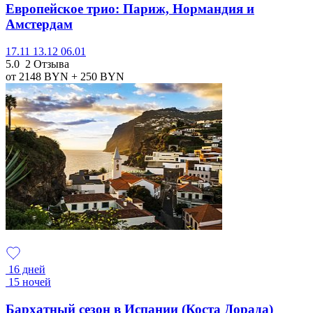
Европейское трио: Париж, Нормандия и
Амстердам
17.11
13.12
06.01
5.0
2 Отзыва
от 2148
BYN
+ 250
BYN
16 дней
15 ночей
Бархатный сезон в Испании (Коста Дорада)