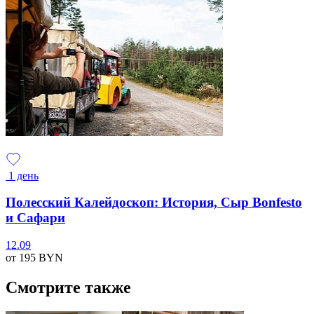
1 день
Полесский Калейдоскоп: История, Сыр Bonfesto
и Сафари
12.09
от 195
BYN
Смотрите также