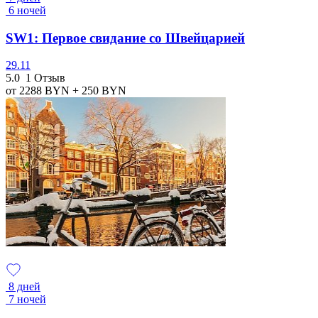
6 ночей
SW1: Первое свидание со Швейцарией
29.11
5.0
1 Отзыв
от 2288
BYN
+ 250
BYN
8 дней
7 ночей