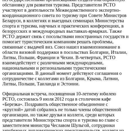
обстановку для развития туризма. Представители РСТО
участвуют в деятельности Межведомственного экспертно-
координационного совета по туризму при Совете Министров
Беларуси, в коллегиях и выездных семинарах Министерства
спорта и туризма, научных и практических конференциях, в
белорусских и международных выставках-ярмарках. Также
РСТО держит связь с посольствами иностранных государств и
помогает туристическим компаниям решать проблемы,
связанные с выдачей виз. Союз нашел взаимопонимание в
области визовой поддержки в посольствах Болгарии, Италии,
Литвы, Польши, Франции и Чехии. В-четвертых, РСТО
взаимодействует с различными международными,
национальными и региональными туристическими
организациями. В данный момент действуют соглашения о
сотрудничестве с коллегами из Болгарии, Крыма, Латвии,
Литвы, Польши, Таиланда и Эстонии.
Официальная встреча, посвященная 10-летнему юбилею
РСТО, состоялась 9 июля 2012 года в столичном кафе
«Березка». Поздравить общественное объединение с
«круглой» датой собрались не только члены общественной
организации, но также друзья и коллеги, среди которых
представители Министерства спорта и туризма во главе с
заместителем министра Чеславом Шульгой, сотрудники
зарубежных дипломатических представительств, коллеги из