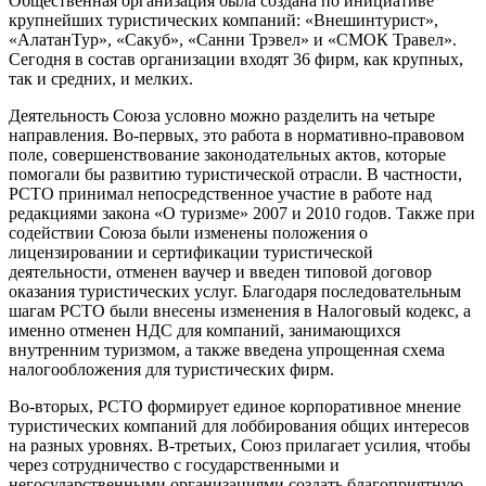
Общественная организация была создана по инициативе
крупнейших туристических компаний: «Внешинтурист»,
«АлатанТур», «Сакуб», «Санни Трэвел» и «СМОК Травел».
Сегодня в состав организации входят 36 фирм, как крупных,
так и средних, и мелких.
Деятельность Союза условно можно разделить на четыре
направления. Во-первых, это работа в нормативно-правовом
поле, совершенствование законодательных актов, которые
помогали бы развитию туристической отрасли. В частности,
РСТО принимал непосредственное участие в работе над
редакциями закона «О туризме» 2007 и 2010 годов. Также при
содействии Союза были изменены положения о
лицензировании и сертификации туристической
деятельности, отменен ваучер и введен типовой договор
оказания туристических услуг. Благодаря последовательным
шагам РСТО были внесены изменения в Налоговый кодекс, а
именно отменен НДС для компаний, занимающихся
внутренним туризмом, а также введена упрощенная схема
налогообложения для туристических фирм.
Во-вторых, РСТО формирует единое корпоративное мнение
туристических компаний для лоббирования общих интересов
на разных уровнях. В-третьих, Союз прилагает усилия, чтобы
через сотрудничество с государственными и
негосударственными организациями создать благоприятную