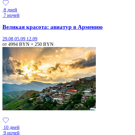
8 дней
7 ночей
Великая красота: авиатур в Армению
29.08
05.09
12.09
от 4994
BYN
+ 250
BYN
10 дней
9 ночей