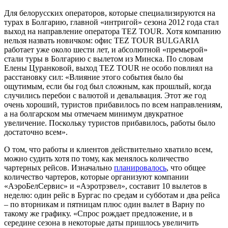
Для белорусских операторов, которые специализируются на
турах в Болгарию, главной «интригой» сезона 2012 года стал
выход на направление оператора TEZ TOUR. Хотя компанию
нельзя назвать новичком: офис TEZ TOUR BULGARIA
работает уже около шести лет, и абсолютной «премьерой»
стали туры в Болгарию с вылетом из Минска. По словам
Елены Цуранковой, выход TEZ TOUR не особо повлиял на
расстановку сил: «Влияние этого события было бы
ощутимым, если бы год был сложным, как прошлый, когда
случились перебои с валютой и девальвация. Этот же год
очень хороший, туристов прибавилось по всем направлениям,
а на болгарском мы отмечаем минимум двукратное
увеличение. Поскольку туристов прибавилось, работы было
достаточно всем».
О том, что работы и клиентов действительно хватило всем,
можно судить хотя по тому, как менялось количество
чартерных рейсов. Изначально
планировалось
, что общее
количество чартеров, которые организуют компании
«АэроБелСервис» и «Аэротрэвел», составит 10 вылетов в
неделю: один рейс в Бургас по средам и субботам и два рейса
– по вторникам и пятницам плюс один вылет в Варну по
такому же графику. «Спрос рождает предложение, и в
середине сезона в некоторые даты пришлось увеличить