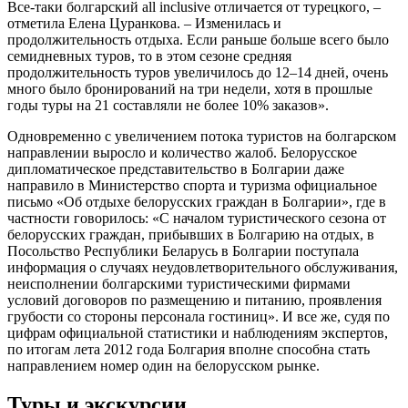
Все-таки болгарский all inclusive отличается от турецкого, –
отметила Елена Цуранкова. – Изменилась и
продолжительность отдыха. Если раньше больше всего было
семидневных туров, то в этом сезоне средняя
продолжительность туров увеличилось до 12–14 дней, очень
много было бронирований на три недели, хотя в прошлые
годы туры на 21 составляли не более 10% заказов».
Одновременно с увеличением потока туристов на болгарском
направлении выросло и количество жалоб. Белорусское
дипломатическое представительство в Болгарии даже
направило в Министерство спорта и туризма официальное
письмо «Об отдыхе белорусских граждан в Болгарии», где в
частности говорилось: «С началом туристического сезона от
белорусских граждан, прибывших в Болгарию на отдых, в
Посольство Республики Беларусь в Болгарии поступала
информация о случаях неудовлетворительного обслуживания,
неисполнении болгарскими туристическими фирмами
условий договоров по размещению и питанию, проявления
грубости со стороны персонала гостиниц». И все же, судя по
цифрам официальной статистики и наблюдениям экспертов,
по итогам лета 2012 года Болгария вполне способна стать
направлением номер один на белорусском рынке.
Туры и экскурсии