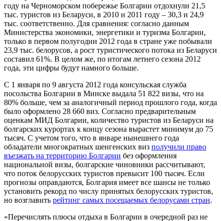
году на Черноморском побережье Болгарии отдохнули 21,5
тыс. туристов из Беларуси, в 2010 и 2011 году – 30,3 и 24,9
тыс. соответственно. Для сравнения: согласно данным
Министерства экономики, энергетики и туризма Болгарии,
только в первом полугодии 2012 года в стране уже побывали
23,9 тыс. белорусов, а рост туристического потока из Беларуси
составил 61%. В целом же, по итогам летнего сезона 2012
года, эти цифры будут намного больше.
С 1 января по 9 августа 2012 года консульская служба
посольства Болгарии в Минске выдала 51 822 визы, что на
80% больше, чем за аналогичный период прошлого года, когда
было оформлено 28 660 виз. Согласно предварительным
оценкам МИД Болгарии, количество туристов из Беларуси на
болгарских курортах к концу сезона вырастет минимум до 75
тысяч. С учетом того, что в январе нынешнего года
обладатели многократных шенгенских виз
получили право
въезжать на территорию Болгарии
без оформления
национальной визы, болгарские чиновники рассчитывают,
что поток белорусских туристов превысит 100 тысяч. Если
прогнозы оправдаются, Болгария имеет все шансы не только
установить рекорд по числу принятых белорусских туристов,
но возглавить
рейтинг самых посещаемых белорусами стран
.
«Перечислять плюсы отдыха в Болгарии в очередной раз не