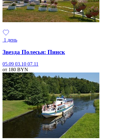
1 день
Звезда Полесья: Пинск
05.09
03.10
07.11
от 180
BYN