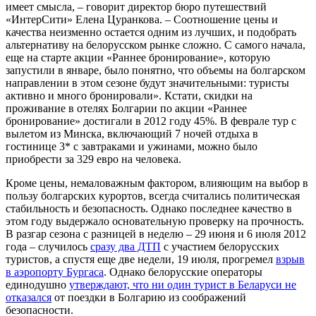
имеет смысла, – говорит директор бюро путешествий
«ИнтерСити» Елена Цуранкова. – Соотношение цены и
качества неизменно остается одним из лучших, и подобрать
альтернативу на белорусском рынке сложно. С самого начала,
еще на старте акции «Раннее бронирование», которую
запустили в январе, было понятно, что объемы на болгарском
направлении в этом сезоне будут значительными: туристы
активно и много бронировали». Кстати, скидки на
проживание в отелях Болгарии по акции «Раннее
бронирование» достигали в 2012 году 45%. В феврале тур с
вылетом из Минска, включающий 7 ночей отдыха в
гостинице 3* с завтраками и ужинами, можно было
приобрести за 329 евро на человека.
Кроме цены, немаловажным фактором, влияющим на выбор в
пользу болгарских курортов, всегда считались политическая
стабильность и безопасность. Однако последнее качество в
этом году выдержало основательную проверку на прочность.
В разгар сезона с разницей в неделю – 29 июня и 6 июля 2012
года – случилось
сразу два ДТП
с участием белорусских
туристов, а спустя еще две недели, 19 июля, прогремел
взрыв
в аэропорту Бургаса
. Однако белорусские операторы
единодушно
утверждают, что ни один турист в Беларуси не
отказался
от поездки в Болгарию из соображений
безопасности.