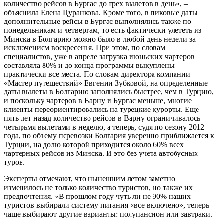
количество рейсов в Бургас до трех вылетов в день», –
объяснила Елена Цуранкова. Кроме того, в пиковые даты
дополнительные рейсы в Бургас выполнялись также по
понедельникам и четвергам, то есть фактически улететь из
Минска в Болгарию можно было в любой день недели за
исключением воскресенья. При этом, по словам
специалистов, уже в апреле загрузка июньских чартеров
составляла 80% и до конца программы выкуплены
практически все места. По словам директора компании
«Мастер путешествий» Евгении Зубковой, на определенные
даты вылеты в Болгарию заполнялись быстрее, чем в Турцию,
и поскольку чартеров в Варну и Бургас меньше, многие
клиенты переориентировались на турецкие курорты. Еще
пять лет назад количество рейсов в Варну ограничивалось
четырьмя вылетами в неделю, а теперь, судя по сезону 2012
года, по объему перевозки Болгария уверенно приближается к
Турции, на долю которой приходится около 60% всех
чартерных рейсов из Минска. И это без учета автобусных
туров.
Эксперты отмечают, что нынешним летом заметно
изменилось не только количество туристов, но также их
предпочтения. «В прошлом году чуть ли не 90% наших
туристов выбирали систему питания «все включено», теперь
чаще выбирают другие варианты: полупансион или завтраки.