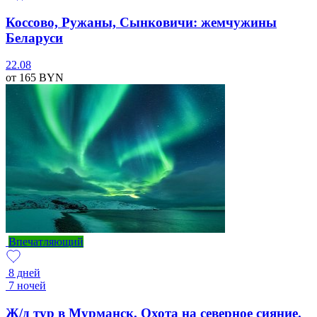
Коссово, Ружаны, Сынковичи: жемчужины
Беларуси
22.08
от 165
BYN
Впечатляющий
8 дней
7 ночей
Ж/д тур в Мурманск. Охота на северное сияние.