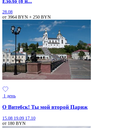
Езоло (8 н...
28.08
от 3964
BYN
+ 250
BYN
1 день
О Витебск! Ты мой второй Париж
15.08
19.09
17.10
от 180
BYN