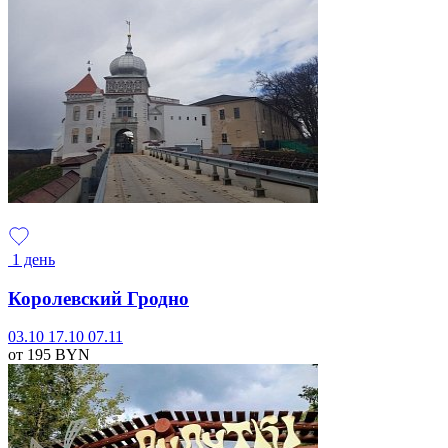
1 день
Королевский Гродно
03.10
17.10
07.11
от 195
BYN