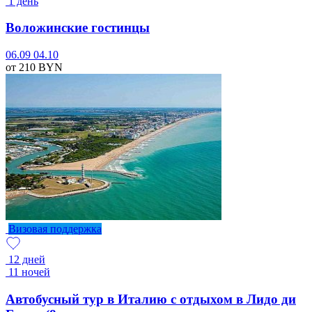
1 день
Воложинские гостинцы
06.09
04.10
от 210
BYN
Визовая поддержка
12 дней
11 ночей
Автобусный тур в Италию с отдыхом в Лидо ди