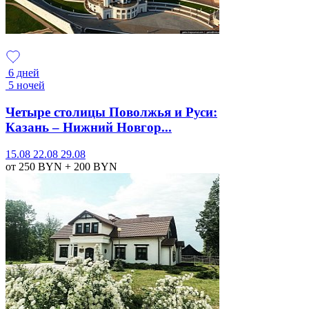
6 дней
5 ночей
Четыре столицы Поволжья и Руси:
Казань – Нижний Новгор...
15.08
22.08
29.08
от 250
BYN
+ 200
BYN