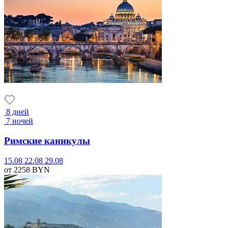
8 дней
7 ночей
Римские каникулы
15.08
22.08
29.08
от 2258
BYN