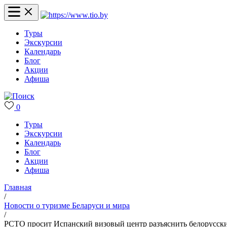
Туры
Экскурсии
Календарь
Блог
Акции
Афиша
0
Туры
Экскурсии
Календарь
Блог
Акции
Афиша
Главная
/
Новости о туризме Беларуси и мира
/
РСТО просит Испанский визовый центр разъяснить белорусск