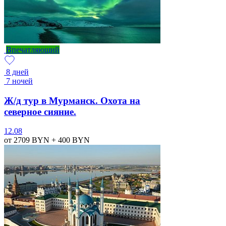
Впечатляющий
8 дней
7 ночей
Ж/д тур в Мурманск. Охота на
северное сияние.
12.08
от 2709
BYN
+ 400
BYN