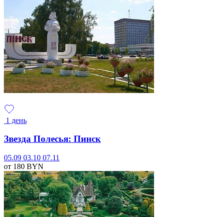
1 день
Звезда Полесья: Пинск
05.09
03.10
07.11
от 180
BYN