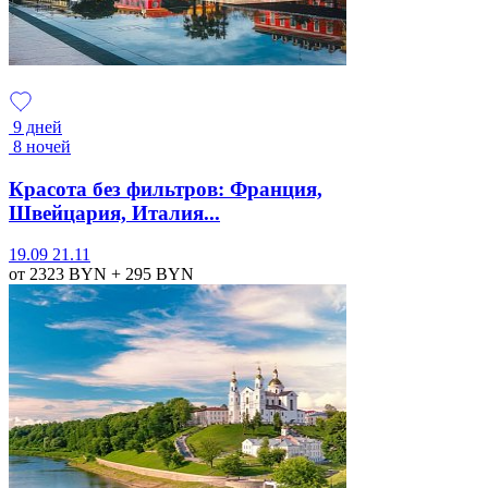
9 дней
8 ночей
Красота без фильтров: Франция,
Швейцария, Италия...
19.09
21.11
от 2323
BYN
+ 295
BYN