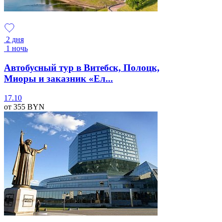
2 дня
1 ночь
Автобусный тур в Витебск, Полоцк,
Миоры и заказник «Ел...
17.10
от 355
BYN