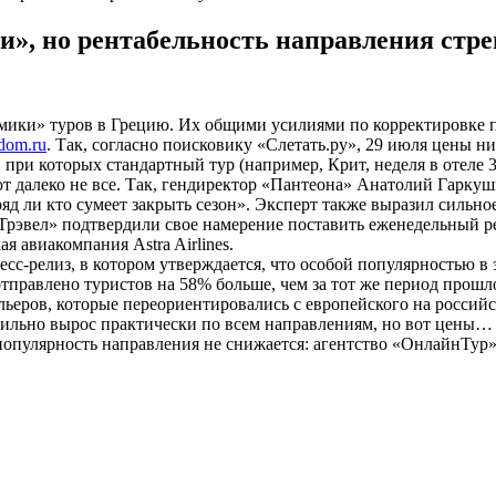
», но рентабельность направления стре
ики» туров в Грецию. Их общими усилиями по корректировке п
dom.ru
. Так, согласно поисковику «Слетать.ру», 29 июля цены ни
при которых стандартный тур (например, Крит, неделя в отеле 3
 далеко не все. Так, гендиректор «Пантеона» Анатолий Гаркушин
яд ли кто сумеет закрыть сезон». Эксперт также выразил сильное
 Трэвел» подтвердили свое намерение поставить еженедельный р
я авиакомпания Astra Airlines.
сс-релиз, в котором утверждается, что особой популярностью в э
отправлено туристов на 58% больше, чем за тот же период прошл
ьеров, которые переориентировались с европейского на российс
сильно вырос практически по всем направлениям, но вот цены…
 популярность направления не снижается: агентство «ОнлайнТур