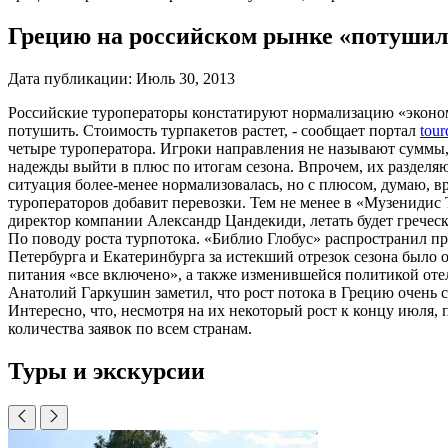
Грецию на российском рынке «потушили
Дата публикации:
Июль 30, 2013
Российские туроператоры констатируют нормализацию «эконом
потушить. Стоимость турпакетов растет, - сообщает портал
tour
четыре туроператора. Игроки направления не называют суммы, 
надежды выйти в плюс по итогам сезона. Впрочем, их разделяют
ситуация более-менее нормализовалась, но с плюсом, думаю, вр
туроператоров добавит перевозки. Тем не менее в «Музенидис
директор компании Александр Цандекиди, летать будет греческа
По поводу роста турпотока. «Библио Глобус» распространил пре
Петербурга и Екатеринбурга за истекший отрезок сезона было 
питания «все включено», а также изменившейся политикой отел
Анатолий Гаркушин заметил, что рост потока в Грецию очень 
Интересно, что, несмотря на их некоторый рост к концу июля,
количества заявок по всем странам.
Туры и экскурсии